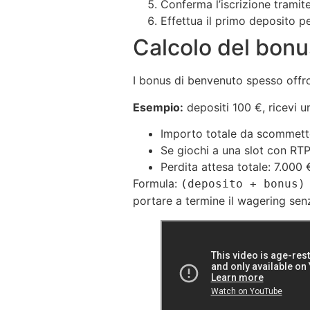
Conferma l’iscrizione tramite 
Effettua il primo deposito pe
Calcolo del bonu
I bonus di benvenuto spesso offro
Esempio:
depositi 100 €, ricevi 
Importo totale da scommette
Se giochi a una slot con RT
Perdita attesa totale: 7.000
Formula:
(deposito + bonus)
portare a termine il wagering senz