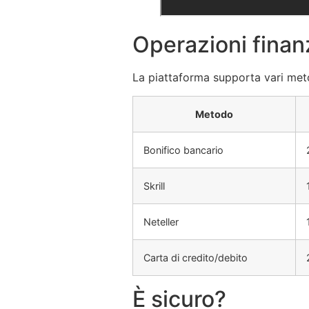
Operazioni finan
La piattaforma supporta vari meto
Metodo
Bonifico bancario
Skrill
Neteller
Carta di credito/debito
È sicuro?