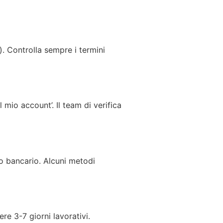
. Controlla sempre i termini
mio account’. Il team di verifica
co bancario. Alcuni metodi
re 3-7 giorni lavorativi.