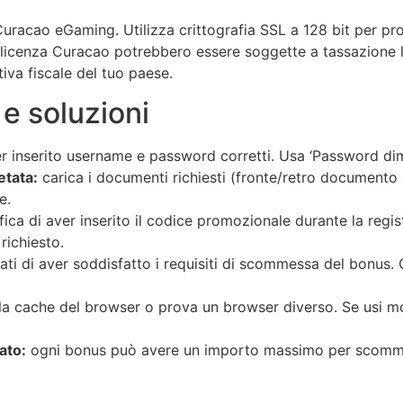
Curacao eGaming. Utilizza crittografia SSL a 128 bit per pr
 licenza Curacao potrebbero essere soggette a tassazione loc
tiva fiscale del tuo paese.
e soluzioni
er inserito username e password corretti. Usa ‘Password dim
etata:
carica i documenti richiesti (fronte/retro documento e
e.
fica di aver inserito il codice promozionale durante la regis
richiesto.
ati di aver soddisfatto i requisiti di scommessa del bonus. 
a cache del browser o prova un browser diverso. Se usi mobi
ato:
ogni bonus può avere un importo massimo per scommessa