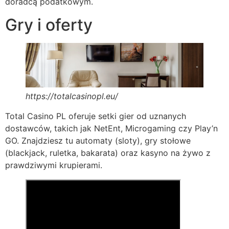
doradcą podatkowym.
Gry i oferty
https://totalcasinopl.eu/
Total Casino PL oferuje setki gier od uznanych
dostawców, takich jak NetEnt, Microgaming czy Play’n
GO. Znajdziesz tu automaty (sloty), gry stołowe
(blackjack, ruletka, bakarata) oraz kasyno na żywo z
prawdziwymi krupierami.