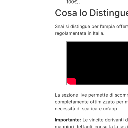
100€).
Cosa lo Distingu
Snai si distingue per l’ampia offe
regolamentata in Italia.
La sezione live permette di scomme
completamente ottimizzato per mo
necessità di scaricare un’app.
Importante:
Le vincite derivanti 
maggiori dettagli, consulta la sezi