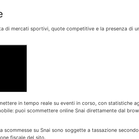
e
rta di mercati sportivi, quote competitive e la presenza di 
ttere in tempo reale su eventi in corso, con statistiche aggi
bile: puoi scommettere online Snai direttamente dal brow
da scommesse su Snai sono soggette a tassazione secondo l
one fiscale del sito.