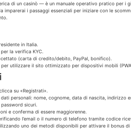
rica di un casinò — è un manuale operativo pratico per i g
a imparerai i passaggi essenziali per iniziare con le scomme
nto.
sidente in Italia.
per la verifica KYC.
ttato (carta di credito/debito, PayPal, bonifico).
per utilizzare il sito ottimizzato per dispositivi mobili (PWA
i
 clicca su «Registrati».
 dati personali: nome, cognome, data di nascita, indirizzo e
 password sicuri.
zioni e conferma di essere maggiorenne.
ificando l’email o il numero di telefono tramite codice rice
ilizzando uno dei metodi disponibili per attivare il bonus d