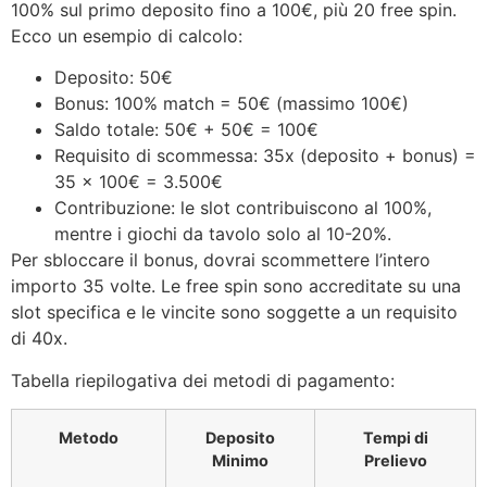
100% sul primo deposito fino a 100€, più 20 free spin.
Ecco un esempio di calcolo:
Deposito: 50€
Bonus: 100% match = 50€ (massimo 100€)
Saldo totale: 50€ + 50€ = 100€
Requisito di scommessa: 35x (deposito + bonus) =
35 × 100€ = 3.500€
Contribuzione: le slot contribuiscono al 100%,
mentre i giochi da tavolo solo al 10-20%.
Per sbloccare il bonus, dovrai scommettere l’intero
importo 35 volte. Le free spin sono accreditate su una
slot specifica e le vincite sono soggette a un requisito
di 40x.
Tabella riepilogativa dei metodi di pagamento:
Metodo
Deposito
Tempi di
Minimo
Prelievo