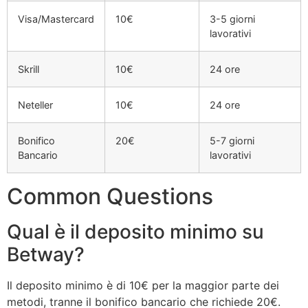
Visa/Mastercard
10€
3-5 giorni
lavorativi
Skrill
10€
24 ore
Neteller
10€
24 ore
Bonifico
20€
5-7 giorni
Bancario
lavorativi
Common Questions
Qual è il deposito minimo su
Betway?
Il deposito minimo è di 10€ per la maggior parte dei
metodi, tranne il bonifico bancario che richiede 20€.