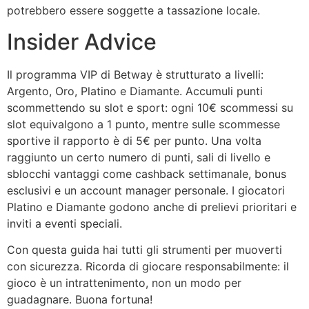
potrebbero essere soggette a tassazione locale.
Insider Advice
Il programma VIP di Betway è strutturato a livelli:
Argento, Oro, Platino e Diamante. Accumuli punti
scommettendo su slot e sport: ogni 10€ scommessi su
slot equivalgono a 1 punto, mentre sulle scommesse
sportive il rapporto è di 5€ per punto. Una volta
raggiunto un certo numero di punti, sali di livello e
sblocchi vantaggi come cashback settimanale, bonus
esclusivi e un account manager personale. I giocatori
Platino e Diamante godono anche di prelievi prioritari e
inviti a eventi speciali.
Con questa guida hai tutti gli strumenti per muoverti
con sicurezza. Ricorda di giocare responsabilmente: il
gioco è un intrattenimento, non un modo per
guadagnare. Buona fortuna!