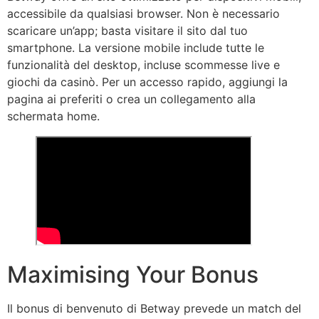
accessibile da qualsiasi browser. Non è necessario
scaricare un’app; basta visitare il sito dal tuo
smartphone. La versione mobile include tutte le
funzionalità del desktop, incluse scommesse live e
giochi da casinò. Per un accesso rapido, aggiungi la
pagina ai preferiti o crea un collegamento alla
schermata home.
Maximising Your Bonus
Il bonus di benvenuto di Betway prevede un match del