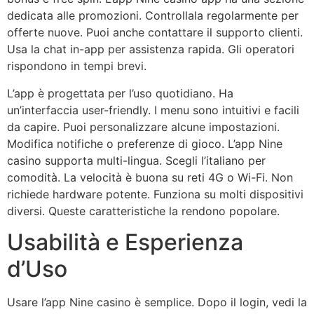
dedicata alle promozioni. Controllala regolarmente per
offerte nuove. Puoi anche contattare il supporto clienti.
Usa la chat in-app per assistenza rapida. Gli operatori
rispondono in tempi brevi.
L’app è progettata per l’uso quotidiano. Ha
un’interfaccia user-friendly. I menu sono intuitivi e facili
da capire. Puoi personalizzare alcune impostazioni.
Modifica notifiche o preferenze di gioco. L’app Nine
casino supporta multi-lingua. Scegli l’italiano per
comodità. La velocità è buona su reti 4G o Wi-Fi. Non
richiede hardware potente. Funziona su molti dispositivi
diversi. Queste caratteristiche la rendono popolare.
Usabilità e Esperienza
d’Uso
Usare l’app Nine casino è semplice. Dopo il login, vedi la