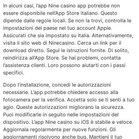
In alcuni casi, l’app Nine casino app potrebbe non
essere disponibile nell’App Store italiano. Questo
dipende dalle regole locali. Se non la trovi, controlla le
impostazioni del paese nel tuo account Apple.
Assicurati che sia impostato su Italia. Alternativamente,
visita il sito web di Ninecasino. Cerca un link per il
download diretto. Segui le istruzioni fornite. Di solito,
reindirizza all’App Store. Se hai problemi, contatta
l’assistenza clienti. Loro possono aiutarti con i passi
specifici.
Dopo l’installazione, concedi le autorizzazioni
necessarie. L’app potrebbe chiedere accesso alla
fotocamera per la verifica. Accetta solo se ti senti a tuo
agio. Queste autorizzazioni migliorano la sicurezza.
Puoi modificarle in seguito nelle impostazioni del
dispositivo. L’app Nine casino su iOS è stabile e veloce.
Aggiornala regolarmente per nuove funzioni. Gli
aggiornamenti risolvono anche bug. Mantieni il tuo