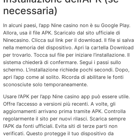
necessaria)
In alcuni paesi, l’app Nine casino non è su Google Play.
Allora, usa il file APK. Scaricalo dal sito ufficiale di
Ninecasino. Clicca sul link per il download. Il file si salva
nella memoria del dispositivo. Apri la cartella Download
per trovarlo. Tocca sul file per iniziare l’installazione. Il
sistema chiederà di confermare. Segui i passi sullo
schermo. L’installazione richiede pochi secondi. Dopo,
apri l’app come al solito. Ricorda di abilitare le fonti
sconosciute solo temporaneamente.
Usare l’APK per l’app Nine casino app può essere utile.
Offre l’accesso a versioni più recenti. A volte, gli
aggiornamenti arrivano prima tramite APK. Controlla
regolarmente il sito per nuovi rilasci. Scarica sempre
l’APK da fonti ufficiali. Evita siti di terze parti non
verificati. Questo protegge il tuo dispositivo da