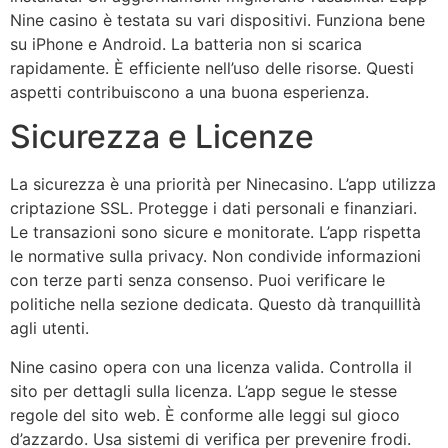
Nine casino è testata su vari dispositivi. Funziona bene
su iPhone e Android. La batteria non si scarica
rapidamente. È efficiente nell’uso delle risorse. Questi
aspetti contribuiscono a una buona esperienza.
Sicurezza e Licenze
La sicurezza è una priorità per Ninecasino. L’app utilizza
criptazione SSL. Protegge i dati personali e finanziari.
Le transazioni sono sicure e monitorate. L’app rispetta
le normative sulla privacy. Non condivide informazioni
con terze parti senza consenso. Puoi verificare le
politiche nella sezione dedicata. Questo dà tranquillità
agli utenti.
Nine casino opera con una licenza valida. Controlla il
sito per dettagli sulla licenza. L’app segue le stesse
regole del sito web. È conforme alle leggi sul gioco
d’azzardo. Usa sistemi di verifica per prevenire frodi.