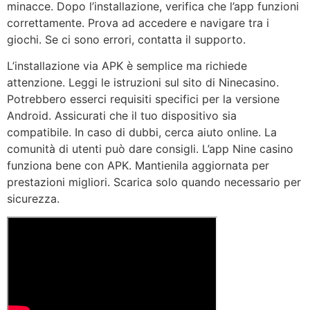
minacce. Dopo l’installazione, verifica che l’app funzioni
correttamente. Prova ad accedere e navigare tra i
giochi. Se ci sono errori, contatta il supporto.
L’installazione via APK è semplice ma richiede
attenzione. Leggi le istruzioni sul sito di Ninecasino.
Potrebbero esserci requisiti specifici per la versione
Android. Assicurati che il tuo dispositivo sia
compatibile. In caso di dubbi, cerca aiuto online. La
comunità di utenti può dare consigli. L’app Nine casino
funziona bene con APK. Mantienila aggiornata per
prestazioni migliori. Scarica solo quando necessario per
sicurezza.