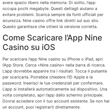
avere spazio libero nella memoria. Di solito, l’app
occupa pochi megabyte. Questi dettagli aiutano a
evitare problemi. Scarica sempre da fonti ufficiali per
sicurezza. Nine casino offre link diretti sul suo sito.
Questo garantisce che ottieni la versione corretta.
Come Scaricare l’App Nine
Casino su iOS
Per scaricare l’app Nine casino su iPhone o iPad, apri
l’App Store. Cerca «Nine casino» nella barra di ricerca.
L’app dovrebbe apparire tra i risultati. Tocca il pulsante
per scaricarla. Potrebbe chiedere l’ID Apple e la
password. Inserisci le tue credenziali per confermare.
L’app si installerà automaticamente sul dispositivo. Una
volta completato, apri l’app dallo schermo principale.
Dovrai accedere con il tuo account esistente. Se non hai
un account, puoi registrarti direttamente.