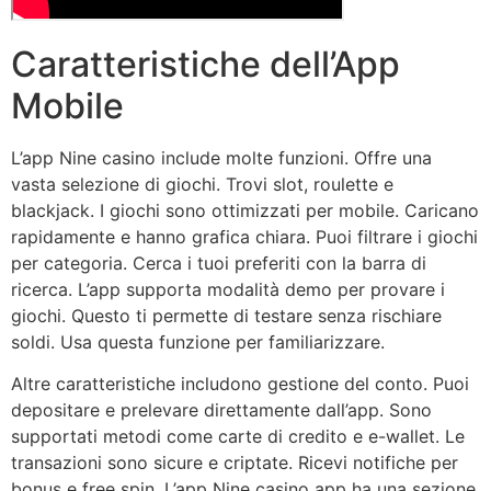
Caratteristiche dell’App
Mobile
L’app Nine casino include molte funzioni. Offre una
vasta selezione di giochi. Trovi slot, roulette e
blackjack. I giochi sono ottimizzati per mobile. Caricano
rapidamente e hanno grafica chiara. Puoi filtrare i giochi
per categoria. Cerca i tuoi preferiti con la barra di
ricerca. L’app supporta modalità demo per provare i
giochi. Questo ti permette di testare senza rischiare
soldi. Usa questa funzione per familiarizzare.
Altre caratteristiche includono gestione del conto. Puoi
depositare e prelevare direttamente dall’app. Sono
supportati metodi come carte di credito e e-wallet. Le
transazioni sono sicure e criptate. Ricevi notifiche per
bonus e free spin. L’app Nine casino app ha una sezione