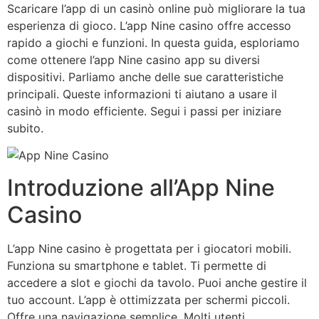
Ir
Scaricare l’app di un casinò online può migliorare la tua
al
esperienza di gioco. L’app Nine casino offre accesso
contenido
rapido a giochi e funzioni. In questa guida, esploriamo
come ottenere l’app Nine casino app su diversi
dispositivi. Parliamo anche delle sue caratteristiche
principali. Queste informazioni ti aiutano a usare il
casinò in modo efficiente. Segui i passi per iniziare
subito.
Introduzione all’App Nine
Casino
L’app Nine casino è progettata per i giocatori mobili.
Funziona su smartphone e tablet. Ti permette di
accedere a slot e giochi da tavolo. Puoi anche gestire il
tuo account. L’app è ottimizzata per schermi piccoli.
Offre una navigazione semplice. Molti utenti