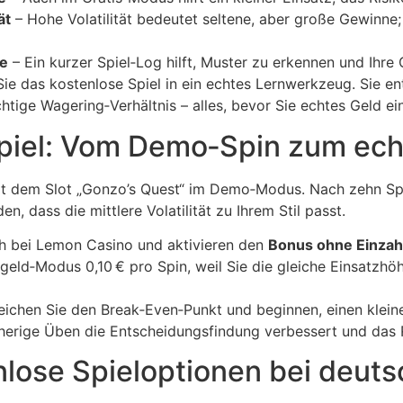
ät
– Hohe Volatilität bedeutet seltene, aber große Gewinne; ni
se
– Ein kurzer Spiel‑Log hilft, Muster zu erkennen und Ihre
ie das kostenlose Spiel in ein echtes Lernwerkzeug. Sie ent
chtige Wagering‑Verhältnis – alles, bevor Sie echtes Geld ei
spiel: Vom Demo‑Spin zum ec
n mit dem Slot „Gonzo’s Quest“ im Demo‑Modus. Nach zehn S
n, dass die mittlere Volatilität zu Ihrem Stil passt.
ich bei Lemon Casino und aktivieren den
Bonus ohne Einzah
geld‑Modus 0,10 € pro Spin, weil Sie die gleiche Einsat
ichen Sie den Break‑Even‑Punkt und beginnen, einen kleine
rherige Üben die Entscheidungsfindung verbessert und das R
nlose Spieloptionen bei deut