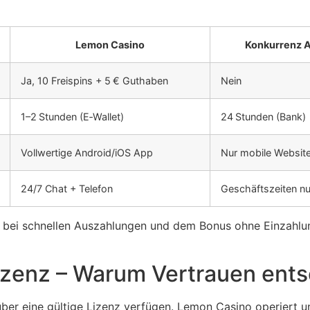
Lemon Casino
Konkurrenz 
Ja, 10 Freispins + 5 € Guthaben
Nein
1–2 Stunden (E‑Wallet)
24 Stunden (Bank)
Vollwertige Android/iOS App
Nur mobile Websit
24/7 Chat + Telefon
Geschäftszeiten nu
bei schnellen Auszahlungen und dem Bonus ohne Einzahlun
izenz – Warum Vertrauen ents
ber eine gültige Lizenz verfügen. Lemon Casino operiert un