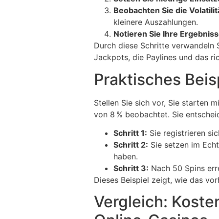
Beobachten Sie die Volatilit
kleinere Auszahlungen.
Notieren Sie Ihre Ergebnis
Durch diese Schritte verwandeln S
Jackpots, die Paylines und das ri
Praktisches Bei
Stellen Sie sich vor, Sie starte
von 8 % beobachtet. Sie entscheide
Schritt 1:
Sie registrieren s
Schritt 2:
Sie setzen im Echt
haben.
Schritt 3:
Nach 50 Spins erre
Dieses Beispiel zeigt, wie das vo
Vergleich: Koste