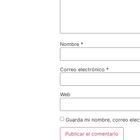
Nombre
*
Correo electrónico
*
Web
Guarda mi nombre, correo elec