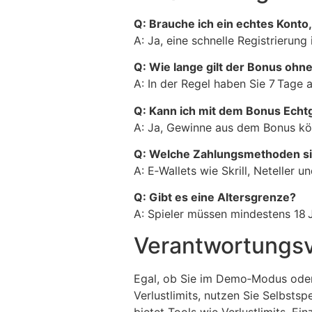
Q: Brauche ich ein echtes Konto
A: Ja, eine schnelle Registrierung
Q: Wie lange gilt der Bonus ohn
A: In der Regel haben Sie 7 Tage 
Q: Kann ich mit dem Bonus Echt
A: Ja, Gewinne aus dem Bonus kö
Q: Welche Zahlungsmethoden si
A: E‑Wallets wie Skrill, Neteller
Q: Gibt es eine Altersgrenze?
A: Spieler müssen mindestens 18 J
Verantwortungsvol
Egal, ob Sie im Demo‑Modus oder
Verlustlimits, nutzen Sie Selbsts
bietet Tools wie Verlustlimits, Ei