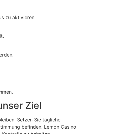
s zu aktivieren.
t.
erden.
ehmen.
unser Ziel
eiben. Setzen Sie tägliche
er Stimmung befinden. Lemon Casino
e Kontrolle zu behalten.