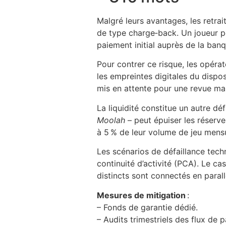
Malgré leurs avantages, les retra
de type charge‑back. Un joueur pe
paiement initial auprès de la ban
Pour contrer ce risque, les opérate
les empreintes digitales du dispo
mis en attente pour une revue ma
La liquidité constitue un autre dé
Moolah
– peut épuiser les réserve
à 5 % de leur volume de jeu mensue
Les scénarios de défaillance tech
continuité d’activité (PCA). Le ca
distincts sont connectés en parallè
Mesures de mitigation
:
– Fonds de garantie dédié.
– Audits trimestriels des flux de 