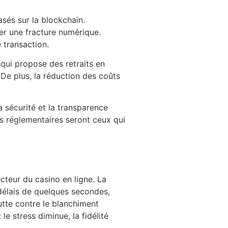
asés sur la blockchain.
éer une fracture numérique.
 transaction.
 qui propose des retraits en
De plus, la réduction des coûts
 sécurité et la transparence
es réglementaires seront ceux qui
cteur du casino en ligne. La
délais de quelques secondes,
utte contre le blanchiment
le stress diminue, la fidélité