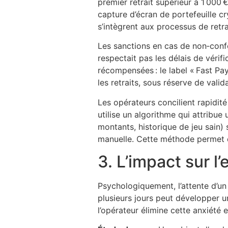
premier retrait supérieur à 1 000 
capture d’écran de portefeuille cr
s’intègrent aux processus de retra
Les sanctions en cas de non‑conf
respectait pas les délais de vérifi
récompensées : le label « Fast Pa
les retraits, sous réserve de valid
Les opérateurs concilient rapidit
utilise un algorithme qui attribu
montants, historique de jeu sain)
manuelle. Cette méthode permet de
3. L’impact sur l
Psychologiquement, l’attente d’un
plusieurs jours peut développer un
l’opérateur élimine cette anxiété 