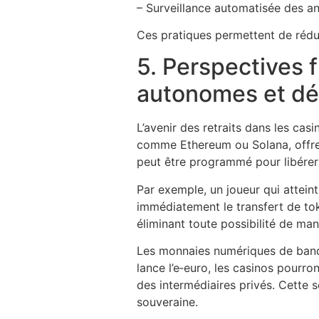
– Surveillance automatisée des a
Ces pratiques permettent de réduir
5. Perspectives 
autonomes et dé
L’avenir des retraits dans les cas
comme Ethereum ou Solana, offrent
peut être programmé pour libérer 
Par exemple, un joueur qui attein
immédiatement le transfert de tok
éliminant toute possibilité de man
Les monnaies numériques de banqu
lance l’e‑euro, les casinos pourro
des intermédiaires privés. Cette 
souveraine.