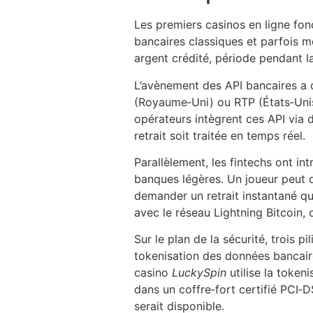
Les premiers casinos en ligne fon
bancaires classiques et parfois 
argent crédité, période pendant la
L’avènement des API bancaires a
(Royaume‑Uni) ou RTP (États‑Unis)
opérateurs intègrent ces API via 
retrait soit traitée en temps réel.
Parallèlement, les fintechs ont in
banques légères. Un joueur peut d
demander un retrait instantané q
avec le réseau Lightning Bitcoin,
Sur le plan de la sécurité, trois p
tokenisation des données bancaire
casino
LuckySpin
utilise la token
dans un coffre‑fort certifié PCI‑D
serait disponible.