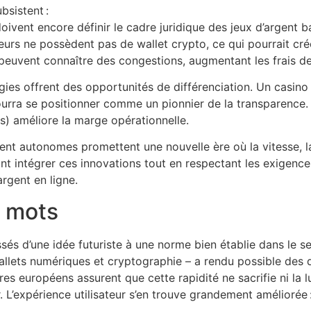
bsistent :
doivent encore définir le cadre juridique des jeux d’argent b
ueurs ne possèdent pas de wallet crypto, ce qui pourrait cr
 peuvent connaître des congestions, augmentant les frais de
gies offrent des opportunités de différenciation. Un casino
urra se positionner comme un pionnier de la transparence. 
rs) améliore la marge opérationnelle.
nt autonomes promettent une nouvelle ère où la vitesse, la
nt intégrer ces innovations tout en respectant les exigenc
rgent en ligne.
0 mots
sés d’une idée futuriste à une norme bien établie dans le se
allets numériques et cryptographie – a rendu possible des 
es européens assurent que cette rapidité ne sacrifie ni la l
. L’expérience utilisateur s’en trouve grandement améliorée : 