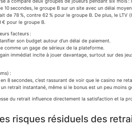
se a comparé deux groupes de joueurs pendant six mois : le
e 10 secondes, le groupe B sur un site avec un délai moyen
it de 78 %, contre 62 % pour le groupe B. De plus, le LTV 
0 € pour le groupe B.
eurs facteurs :
 planifier son budget autour d’un délai de paiement.
çue comme un gage de sérieux de la plateforme.
 gain immédiat incite à jouer davantage, surtout sur des jeu
ms) :
 en 8 secondes, c’est rassurant de voir que le casino ne reta
nt un retrait instantané, même si le bonus est un peu moins g
sse du retrait influence directement la satisfaction et la pr
 les risques résiduels des retr