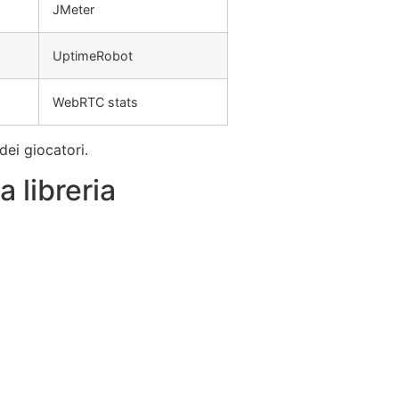
JMeter
UptimeRobot
WebRTC stats
dei giocatori.
 libreria