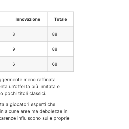
e
Innovazione
Totale
8
88
9
88
6
68
leggermente meno raffinata
nta un’offerta più limitata e
pochi titoli classici.
tta a giocatori esperti che
 in alcune aree ma debolezze in
carenze influiscono sulle proprie