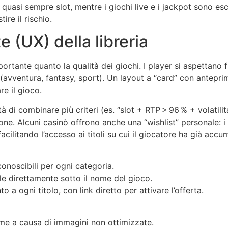
uasi sempre slot, mentre i giochi live e i jackpot sono esclu
tire il rischio.
 (UX) della libreria
portante quanto la qualità dei giochi. I player si aspettano fi
a (avventura, fantasy, sport). Un layout a “card” con antepr
re il gioco.
à di combinare più criteri (es. “slot + RTP > 96 % + volatilit
e. Alcuni casinò offrono anche una “wishlist” personale: i 
acilitando l’accesso ai titoli su cui il giocatore ha già acc
noscibili per ogni categoria.
le direttamente sotto il nome del gioco.
 a ogni titolo, con link diretto per attivare l’offerta.
me a causa di immagini non ottimizzate.