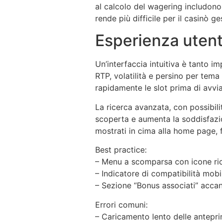
al calcolo del wagering includono q
rende più difficile per il casinò ges
Esperienza utente
Un’interfaccia intuitiva è tanto im
RTP, volatilità e persino per tem
rapidamente le slot prima di avvia
La ricerca avanzata, con possibilit
scoperta e aumenta la soddisfazion
mostrati in cima alla home page, f
Best practice:
– Menu a scomparsa con icone rico
– Indicatore di compatibilità mobi
– Sezione “Bonus associati” accanto
Errori comuni:
– Caricamento lento delle antepri