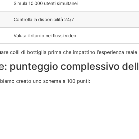
Simula 10 000 utenti simultanei
Controlla la disponibilità 24/7
Valuta il ritardo nei flussi video
re colli di bottiglia prima che impattino l’esperienza reale 
e: punteggio complessivo della
abbiamo creato uno schema a 100 punti: