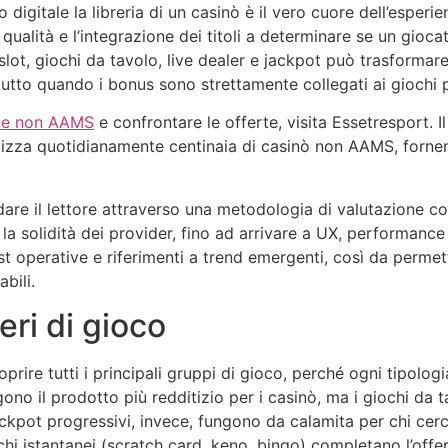
digitale la libreria di un casinò è il vero cuore dell’esper
a qualità e l’integrazione dei titoli a determinare se un gioc
 slot, giochi da tavolo, live dealer e jackpot può trasforma
utto quando i bonus sono strettamente collegati ai giochi p
ine non AAMS
e confrontare le offerte, visita Essetresport. Il
za quotidianamente centinaia di casinò non AAMS, fornendo
dare il lettore attraverso una metodologia di valutazione co
la solidità dei provider, fino ad arrivare a UX, performance
t operative e riferimenti a trend emergenti, così da permet
bili.
eri di gioco
prire tutti i principali gruppi di gioco, perché ogni tipolog
no il prodotto più redditizio per i casinò, ma i giochi da ta
 jackpot progressivi, invece, fungono da calamita per chi ce
giochi istantanei (scratch card, keno, bingo) completano l’off