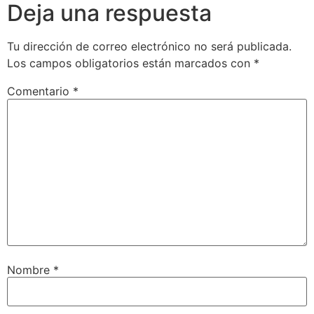
Deja una respuesta
Tu dirección de correo electrónico no será publicada.
Los campos obligatorios están marcados con
*
Comentario
*
Nombre
*