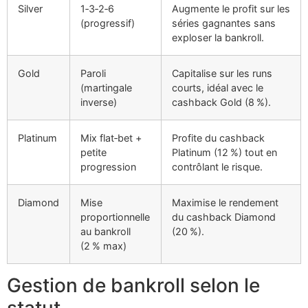
Silver
1‑3‑2‑6
Augmente le profit sur les
(progressif)
séries gagnantes sans
exploser la bankroll.
Gold
Paroli
Capitalise sur les runs
(martingale
courts, idéal avec le
inverse)
cashback Gold (8 %).
Platinum
Mix flat‑bet +
Profite du cashback
petite
Platinum (12 %) tout en
progression
contrôlant le risque.
Diamond
Mise
Maximise le rendement
proportionnelle
du cashback Diamond
au bankroll
(20 %).
(2 % max)
Gestion de bankroll selon le