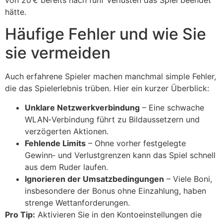
hätte.
Häufige Fehler und wie Sie
sie vermeiden
Auch erfahrene Spieler machen manchmal simple Fehler,
die das Spielerlebnis trüben. Hier ein kurzer Überblick:
Unklare Netzwerkverbindung
– Eine schwache
WLAN‑Verbindung führt zu Bildaussetzern und
verzögerten Aktionen.
Fehlende Limits
– Ohne vorher festgelegte
Gewinn‑ und Verlustgrenzen kann das Spiel schnell
aus dem Ruder laufen.
Ignorieren der Umsatzbedingungen
– Viele Boni,
insbesondere der Bonus ohne Einzahlung, haben
strenge Wettanforderungen.
Pro Tip:
Aktivieren Sie in den Kontoeinstellungen die