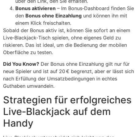
über den Link, den Sie erhalten.
Bonus aktivieren
– Im Bonus‑Dashboard finden Sie
den
Bonus ohne Einzahlung
und können ihn mit
einem Klick freischalten.
Sobald der Bonus aktiv ist, können Sie sofort an einem
Live‑Blackjack‑Tisch spielen, ohne eigenes Geld zu
riskieren. Das ist ideal, um die Bedienung der mobilen
Oberfläche zu testen.
Did You Know?
Der Bonus ohne Einzahlung gilt nur für
neue Spieler und ist auf 20 € begrenzt, aber er lässt sich
nach Erfüllung der Umsatzbedingungen in echtes
Guthaben umwandeln.
Strategien für erfolgreiches
Live‑Blackjack auf dem
Handy