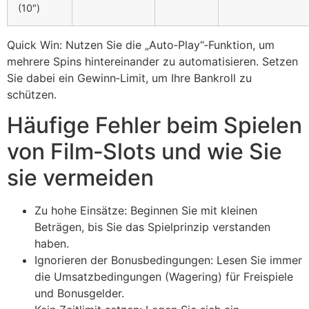
(10″)
Quick Win: Nutzen Sie die „Auto‑Play“‑Funktion, um
mehrere Spins hintereinander zu automatisieren. Setzen
Sie dabei ein Gewinn‑Limit, um Ihre Bankroll zu
schützen.
Häufige Fehler beim Spielen
von Film‑Slots und wie Sie
sie vermeiden
Zu hohe Einsätze: Beginnen Sie mit kleinen
Beträgen, bis Sie das Spielprinzip verstanden
haben.
Ignorieren der Bonusbedingungen: Lesen Sie immer
die Umsatzbedingungen (Wagering) für Freispiele
und Bonusgelder.