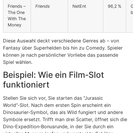
Friends –
Friends
NetEnt
96,2 %
G
The One
b
With The
Money
Diese Auswahl deckt verschiedene Genres ab – von
Fantasy über Superhelden bis hin zu Comedy. Spieler
können je nach persönlicher Vorliebe das passende
Spiel wählen.
Beispiel: Wie ein Film‑Slot
funktioniert
Stellen Sie sich vor, Sie starten das “Jurassic
World”‑Slot. Nach dem ersten Spin erscheint ein
Dinosaurier‑Symbol, das als Wild fungiert und andere
Symbole ersetzt. Trifft man drei Scatter, öffnet sich die
Dino‑Expedition‑Bonusrunde, in der Sie durch ein