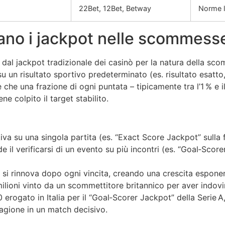
22Bet, 12Bet, Betway
Norme lo
no i jackpot nelle scommesse
 dal jackpot tradizionale dei casinò per la natura della sc
 un risultato sportivo predeterminato (es. risultato esatto, 
e una frazione di ogni puntata – tipicamente tra l’1 % e il
e colpito il target stabilito.
tiva su una singola partita (es. “Exact Score Jackpot” sulla 
e il verificarsi di un evento su più incontri (es. “Goal‑Scor
l si rinnova dopo ogni vincita, creando una crescita espone
milioni vinto da un scommettitore britannico per aver indovin
0 erogato in Italia per il “Goal‑Scorer Jackpot” della Serie 
stagione in un match decisivo.