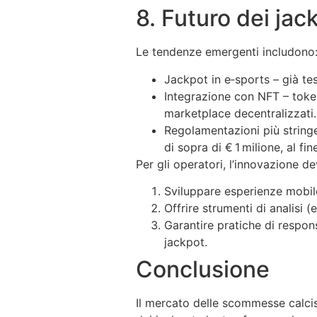
8. Futuro dei ja
Le tendenze emergenti includono
Jackpot in e‑sports – già te
Integrazione con NFT – toke
marketplace decentralizzati.
Regolamentazioni più stringe
di sopra di € 1 milione, al fi
Per gli operatori, l’innovazione d
Sviluppare esperienze mobile
Offrire strumenti di analisi 
Garantire pratiche di respon
jackpot.
Conclusione
Il mercato delle scommesse calcis