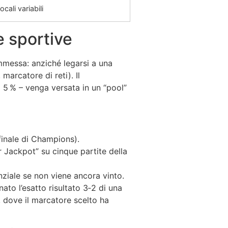
cali variabili
 sportive
ommessa: anziché legarsi a una
marcatore di reti). Il
 5 % – venga versata in un “pool”
finale di Champions).
er Jackpot” su cinque partite della
nziale se non viene ancora vinto.
ato l’esatto risultato 3‑2 di una
A, dove il marcatore scelto ha