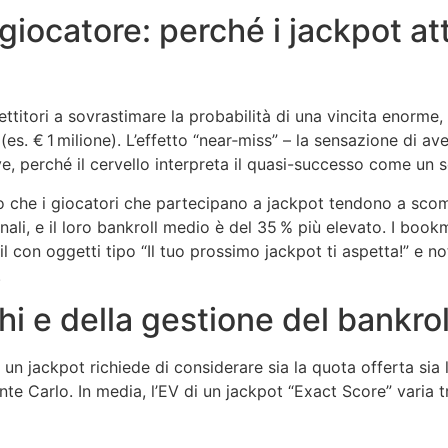
 giocatore: perché i jackpot att
ettitori a sovrastimare la probabilità di una vincita enorme,
es. € 1 milione). L’effetto “near‑miss” – la sensazione di av
e, perché il cervello interpreta il quasi-successo come un s
che i giocatori che partecipano a jackpot tendono a scomm
nali, e il loro bankroll medio è del 35 % più elevato. I book
 con oggetti tipo “Il tuo prossimo jackpot ti aspetta!” e n
.
chi e della gestione del bankrol
un jackpot richiede di considerare sia la quota offerta sia la
te Carlo. In media, l’EV di un jackpot “Exact Score” varia t