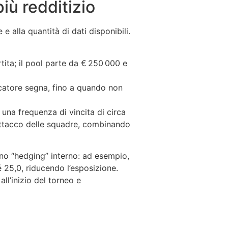
iù redditizio
e alla quantità di dati disponibili.
tita; il pool parte da € 250 000 e
rcatore segna, fino a quando non
una frequenza di vincita di circa
i attacco delle squadre, combinando
rono “hedging” interno: ad esempio,
é 25,0, riducendo l’esposizione.
ll’inizio del torneo e