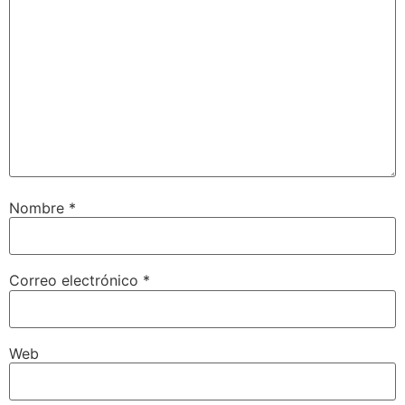
Nombre
*
Correo electrónico
*
Web