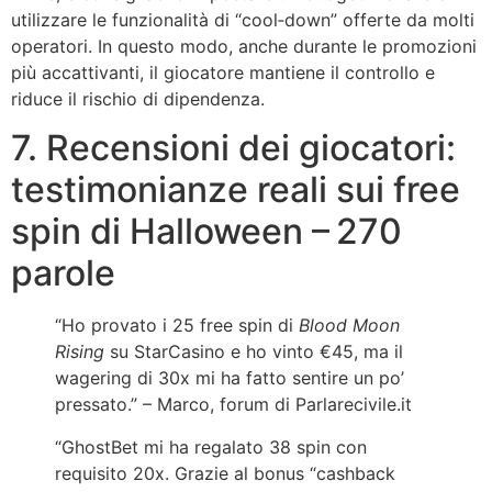
utilizzare le funzionalità di “cool‑down” offerte da molti
operatori. In questo modo, anche durante le promozioni
più accattivanti, il giocatore mantiene il controllo e
riduce il rischio di dipendenza.
7. Recensioni dei giocatori:
testimonianze reali sui free
spin di Halloween – 270
parole
“Ho provato i 25 free spin di
Blood Moon
Rising
su StarCasino e ho vinto €45, ma il
wagering di 30x mi ha fatto sentire un po’
pressato.” – Marco, forum di Parlarecivile.it
“GhostBet mi ha regalato 38 spin con
requisito 20x. Grazie al bonus “cashback