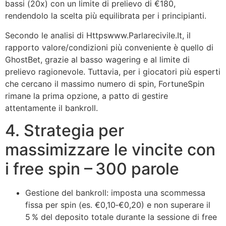
bassi (20x) con un limite di prelievo di €180,
rendendolo la scelta più equilibrata per i principianti.
Secondo le analisi di Httpswww.Parlarecivile.It, il
rapporto valore/condizioni più conveniente è quello di
GhostBet, grazie al basso wagering e al limite di
prelievo ragionevole. Tuttavia, per i giocatori più esperti
che cercano il massimo numero di spin, FortuneSpin
rimane la prima opzione, a patto di gestire
attentamente il bankroll.
4. Strategia per
massimizzare le vincite con
i free spin – 300 parole
Gestione del bankroll: imposta una scommessa
fissa per spin (es. €0,10‑€0,20) e non superare il
5 % del deposito totale durante la sessione di free