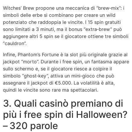
Witches’ Brew propone una meccanica di “brew‑mix”: i
simboli delle erbe si combinano per creare un wild
potenziato che raddoppia le vincite. I 15 spin gratuiti
sono limitati a 3 minuti, ma il bonus “extra‑brew” può
aggiungere altri 5 spin se il giocatore ottiene tre simboli
“cauldron”.
Infine, Phantom’s Fortune è la slot più originale grazie al
jackpot “morto”. Durante i free spin, un fantasma appare
sullo schermo e, se il giocatore riesce a colpire il
simbolo “ghost‑key”, attiva un mini‑gioco che può
assegnare il jackpot di €5.000. La volatilità è alta,
quindi le vincite sono rare ma spettacolari.
3. Quali casinò premiano di
più i free spin di Halloween?
– 320 parole