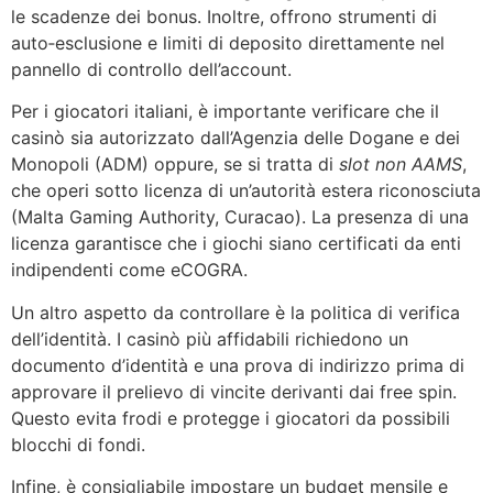
le scadenze dei bonus. Inoltre, offrono strumenti di
auto‑esclusione e limiti di deposito direttamente nel
pannello di controllo dell’account.
Per i giocatori italiani, è importante verificare che il
casinò sia autorizzato dall’Agenzia delle Dogane e dei
Monopoli (ADM) oppure, se si tratta di
slot non AAMS
,
che operi sotto licenza di un’autorità estera riconosciuta
(Malta Gaming Authority, Curacao). La presenza di una
licenza garantisce che i giochi siano certificati da enti
indipendenti come eCOGRA.
Un altro aspetto da controllare è la politica di verifica
dell’identità. I casinò più affidabili richiedono un
documento d’identità e una prova di indirizzo prima di
approvare il prelievo di vincite derivanti dai free spin.
Questo evita frodi e protegge i giocatori da possibili
blocchi di fondi.
Infine, è consigliabile impostare un budget mensile e