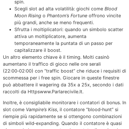
spin.
Scegli slot ad alta volatilità: giochi come
Blood
Moon Rising
o
Phantom’s Fortune
offrono vincite
più grandi, anche se meno frequenti.
Sfrutta i moltiplicatori: quando un simbolo scatter
attiva un moltiplicatore, aumenta
temporaneamente la puntata di un passo per
capitalizzare il boost.
Un altro elemento chiave è il timing. Molti casinò
aumentano il traffico di gioco nelle ore serali
(22:00‑02:00) con “traffic boost” che riduce i requisiti di
scommessa per i free spin. Giocare in queste finestre
può abbattere il wagering da 35x a 25x, secondo i dati
raccolti da Httpswww.Parlarecivile.It.
Inoltre, è consigliabile monitorare i contatori di bonus. In
slot come
Vampire’s Kiss
, il contatore “blood‑hunt” si
riempie più rapidamente se si ottengono combinazioni
di simboli wild‑expanding. Quando il contatore è quasi