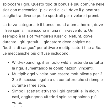
sbloccare i giri. Questo tipo di bonus è più comune nelle
slot con meccanica “pick‑and‑click”, dove il giocatore
sceglie tra diverse porte spettrali per rivelare i premi.
La terza categoria è il bonus round a tema horror, dove
i free spin si inseriscono in una mini‑avventura. Un
esempio è la slot “Vampire’s Kiss” di NetEnt, dove
durante i giri gratuiti il giocatore deve colpire dei
“bottini di sangue” per attivare moltiplicatori fino a 5x.
Le meccaniche più diffuse includono:
Wild‑expanding: il simbolo wild si estende su tutta
la riga, aumentando le combinazioni vincenti.
Multipli: ogni vincita può essere moltiplicata per 2,
3 o 5, spesso legata a un contatore che si riempie
durante i free spin.
Simboli scatter: attivano i giri gratuiti e, in alcuni
casi, aggiungono ulteriori spin se appaiono più
volte.