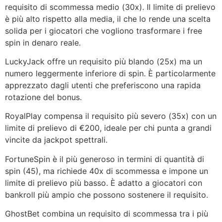
requisito di scommessa medio (30x). Il limite di prelievo
è più alto rispetto alla media, il che lo rende una scelta
solida per i giocatori che vogliono trasformare i free
spin in denaro reale.
LuckyJack offre un requisito più blando (25x) ma un
numero leggermente inferiore di spin. È particolarmente
apprezzato dagli utenti che preferiscono una rapida
rotazione del bonus.
RoyalPlay compensa il requisito più severo (35x) con un
limite di prelievo di €200, ideale per chi punta a grandi
vincite da jackpot spettrali.
FortuneSpin è il più generoso in termini di quantità di
spin (45), ma richiede 40x di scommessa e impone un
limite di prelievo più basso. È adatto a giocatori con
bankroll più ampio che possono sostenere il requisito.
GhostBet combina un requisito di scommessa tra i più