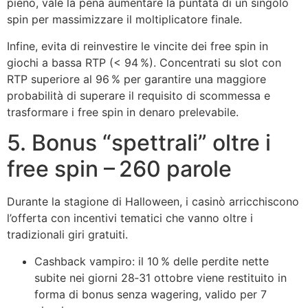
pieno, vale la pena aumentare la puntata di un singolo
spin per massimizzare il moltiplicatore finale.
Infine, evita di reinvestire le vincite dei free spin in
giochi a bassa RTP (< 94 %). Concentrati su slot con
RTP superiore al 96 % per garantire una maggiore
probabilità di superare il requisito di scommessa e
trasformare i free spin in denaro prelevabile.
5. Bonus “spettrali” oltre i
free spin – 260 parole
Durante la stagione di Halloween, i casinò arricchiscono
l’offerta con incentivi tematici che vanno oltre i
tradizionali giri gratuiti.
Cashback vampiro: il 10 % delle perdite nette
subite nei giorni 28‑31 ottobre viene restituito in
forma di bonus senza wagering, valido per 7