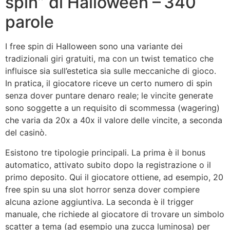
spin” di Halloween – 340
parole
I free spin di Halloween sono una variante dei
tradizionali giri gratuiti, ma con un twist tematico che
influisce sia sull’estetica sia sulle meccaniche di gioco.
In pratica, il giocatore riceve un certo numero di spin
senza dover puntare denaro reale; le vincite generate
sono soggette a un requisito di scommessa (wagering)
che varia da 20x a 40x il valore delle vincite, a seconda
del casinò.
Esistono tre tipologie principali. La prima è il bonus
automatico, attivato subito dopo la registrazione o il
primo deposito. Qui il giocatore ottiene, ad esempio, 20
free spin su una slot horror senza dover compiere
alcuna azione aggiuntiva. La seconda è il trigger
manuale, che richiede al giocatore di trovare un simbolo
scatter a tema (ad esempio una zucca luminosa) per