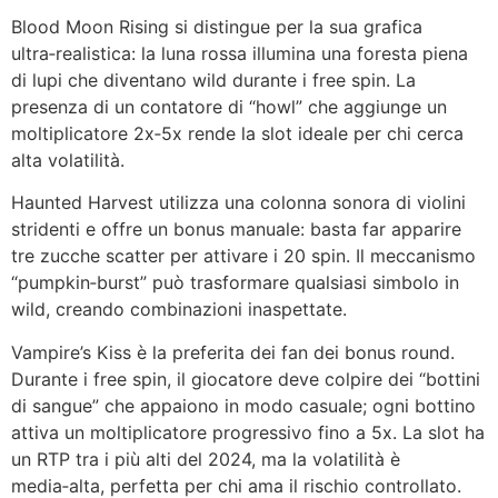
Blood Moon Rising si distingue per la sua grafica
ultra‑realistica: la luna rossa illumina una foresta piena
di lupi che diventano wild durante i free spin. La
presenza di un contatore di “howl” che aggiunge un
moltiplicatore 2x‑5x rende la slot ideale per chi cerca
alta volatilità.
Haunted Harvest utilizza una colonna sonora di violini
stridenti e offre un bonus manuale: basta far apparire
tre zucche scatter per attivare i 20 spin. Il meccanismo
“pumpkin‑burst” può trasformare qualsiasi simbolo in
wild, creando combinazioni inaspettate.
Vampire’s Kiss è la preferita dei fan dei bonus round.
Durante i free spin, il giocatore deve colpire dei “bottini
di sangue” che appaiono in modo casuale; ogni bottino
attiva un moltiplicatore progressivo fino a 5x. La slot ha
un RTP tra i più alti del 2024, ma la volatilità è
media‑alta, perfetta per chi ama il rischio controllato.