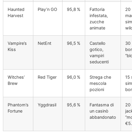
Haunted
Play’n GO
95,8 %
Fattoria
20 
Harvest
infestata,
man
zucche
sim
animate
wil
Vampire’s
NetEnt
96,5 %
Castello
30 
Kiss
gotico,
bo
vampiri
“bl
seducenti
Witches’
Red Tiger
96,0 %
Strega che
15 
Brew
mescola
sim
pozioni
bo
Phantom’s
Yggdrasil
95,6 %
Fantasma di
20 
Fortune
un casinò
jac
abbandonato
“mo
€5