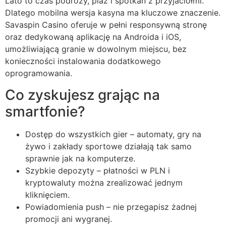
Lato to czas podróży, plaż i spotkań z przyjaciółmi.
Dlatego mobilna wersja kasyna ma kluczowe znaczenie.
Savaspin Casino oferuje w pełni responsywną stronę
oraz dedykowaną aplikację na Androida i iOS,
umożliwiającą granie w dowolnym miejscu, bez
konieczności instalowania dodatkowego
oprogramowania.
Co zyskujesz grając na
smartfonie?
Dostęp do wszystkich gier – automaty, gry na
żywo i zakłady sportowe działają tak samo
sprawnie jak na komputerze.
Szybkie depozyty – płatności w PLN i
kryptowaluty można zrealizować jednym
kliknięciem.
Powiadomienia push – nie przegapisz żadnej
promocji ani wygranej.