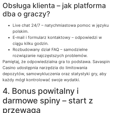
Obsługa klienta – jak platforma
dba o graczy?
Live chat 24/7 – natychmiastowa pomoc w języku
polskim.
E‑mail i formularz kontaktowy – odpowiedzi w
ciągu kilku godzin.
Rozbudowany dział FAQ – samodzielne
rozwiązanie najczęstszych problemów.
Pamiętaj, że odpowiedzialna gra to podstawa. Savaspin
Casino udostępnia narzędzia do limitowania
depozytów, samowykluczenia oraz statystyki gry, aby
każdy mógł kontrolować swoje wydatki.
4. Bonus powitalny i
darmowe spiny – start z
przewagą