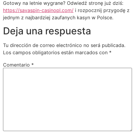
Gotowy na letnie wygrane? Odwiedź stronę już dziś:
https://savaspin-casinopl.com/
i rozpocznij przygodę z
jednym z najbardziej zaufanych kasyn w Polsce.
Deja una respuesta
Tu dirección de correo electrónico no será publicada.
Los campos obligatorios están marcados con
*
Comentario
*