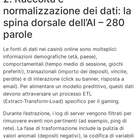
normalizzazione dei dati: la
spina dorsale dell’AI – 280
parole
Le fonti di dati nei casinò online sono molteplici:
informazioni demografiche (età, paese),
comportamentali (tempo medio di sessione, giochi
preferiti), transazionali (importo dei depositi, vincite,
perdite) e di interazione (click su banner, risposta a
email). Per alimentare un modello predittivo, questi dati
devono attraversare un processo ETL
(Extract‑Transform‑Load) specifico per il gaming.
Durante l’estrazione, i log di server vengono filtrati per
rimuovere eventi non pertinenti (ad esempio, ping di
rete). La fase di trasformazione include la pulizia di
valori anomali (depositi negativi), la codifica di variabili