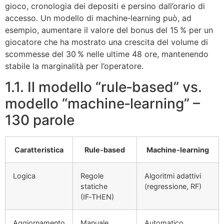
gioco, cronologia dei depositi e persino dall’orario di
accesso. Un modello di machine‑learning può, ad
esempio, aumentare il valore del bonus del 15 % per un
giocatore che ha mostrato una crescita del volume di
scommesse del 30 % nelle ultime 48 ore, mantenendo
stabile la marginalità per l’operatore.
1.1. Il modello “rule‑based” vs.
modello “machine‑learning” –
130 parole
Caratteristica
Rule‑based
Machine‑learning
Logica
Regole
Algoritmi adattivi
statiche
(regressione, RF)
(IF‑THEN)
Aggiornamento
Manuale,
Automatico,