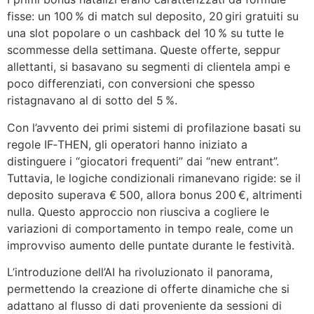
fisse: un 100 % di match sul deposito, 20 giri gratuiti su
una slot popolare o un cashback del 10 % su tutte le
scommesse della settimana. Queste offerte, seppur
allettanti, si basavano su segmenti di clientela ampi e
poco differenziati, con conversioni che spesso
ristagnavano al di sotto del 5 %.
Con l’avvento dei primi sistemi di profilazione basati su
regole IF‑THEN, gli operatori hanno iniziato a
distinguere i “giocatori frequenti” dai “new entrant”.
Tuttavia, le logiche condizionali rimanevano rigide: se il
deposito superava € 500, allora bonus 200 €, altrimenti
nulla. Questo approccio non riusciva a cogliere le
variazioni di comportamento in tempo reale, come un
improvviso aumento delle puntate durante le festività.
L’introduzione dell’AI ha rivoluzionato il panorama,
permettendo la creazione di offerte dinamiche che si
adattano al flusso di dati proveniente da sessioni di