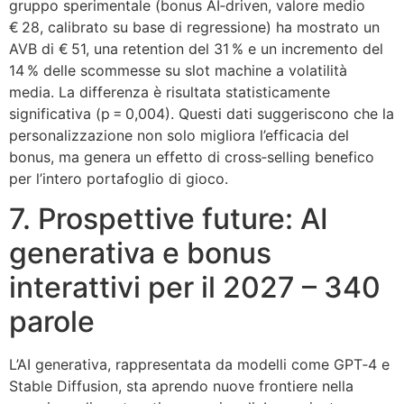
gruppo sperimentale (bonus AI‑driven, valore medio
€ 28, calibrato su base di regressione) ha mostrato un
AVB di € 51, una retention del 31 % e un incremento del
14 % delle scommesse su slot machine a volatilità
media. La differenza è risultata statisticamente
significativa (p = 0,004). Questi dati suggeriscono che la
personalizzazione non solo migliora l’efficacia del
bonus, ma genera un effetto di cross‑selling benefico
per l’intero portafoglio di gioco.
7. Prospettive future: AI
generativa e bonus
interattivi per il 2027 – 340
parole
L’AI generativa, rappresentata da modelli come GPT‑4 e
Stable Diffusion, sta aprendo nuove frontiere nella