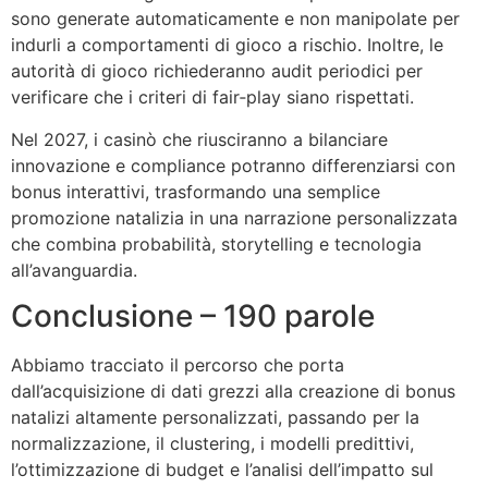
sono generate automaticamente e non manipolate per
indurli a comportamenti di gioco a rischio. Inoltre, le
autorità di gioco richiederanno audit periodici per
verificare che i criteri di fair‑play siano rispettati.
Nel 2027, i casinò che riusciranno a bilanciare
innovazione e compliance potranno differenziarsi con
bonus interattivi, trasformando una semplice
promozione natalizia in una narrazione personalizzata
che combina probabilità, storytelling e tecnologia
all’avanguardia.
Conclusione – 190 parole
Abbiamo tracciato il percorso che porta
dall’acquisizione di dati grezzi alla creazione di bonus
natalizi altamente personalizzati, passando per la
normalizzazione, il clustering, i modelli predittivi,
l’ottimizzazione di budget e l’analisi dell’impatto sul