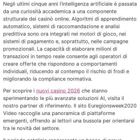
Ir
Negli ultimi cinque anni l’intelligenza artificiale è passata
al
da una curiosità accademica a una componente
contenido
strutturale dei casinò online. Algoritmi di apprendimento
automatico, sistemi di raccomandazione e analisi
predittiva sono ora integrati nei motori di gioco, nei
sistemi di pagamento e, soprattutto, nelle campagne
promozionali. La capacità di elaborare milioni di
transazioni in tempo reale consente agli operatori di
creare offerte che rispondono a comportamenti
individuali, riducendo al contempo il rischio di frodi e
migliorando la compliance normativa.
Per scoprire i
nuovi casino 2026
che stanno
sperimentando le più avanzate soluzioni AI, visita il
nostro partner di riferimento. Il sito Euregionsweek2020
Video raccoglie una panoramica di piattaforme
emergenti, offrendo ai lettori una bussola per orientarsi
tra le novità del settore.