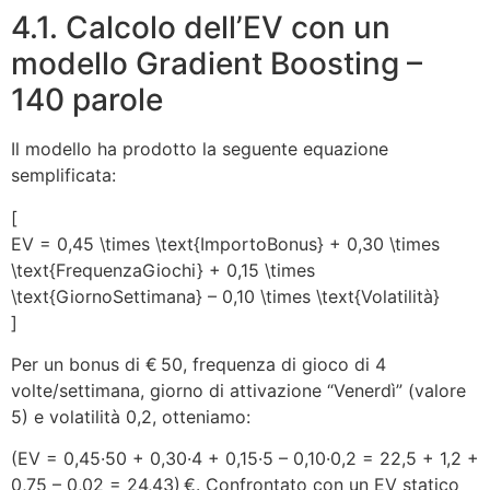
4.1. Calcolo dell’EV con un
modello Gradient Boosting –
140 parole
Il modello ha prodotto la seguente equazione
semplificata:
[
EV = 0,45 \times \text{ImportoBonus} + 0,30 \times
\text{FrequenzaGiochi} + 0,15 \times
\text{GiornoSettimana} – 0,10 \times \text{Volatilità}
]
Per un bonus di € 50, frequenza di gioco di 4
volte/settimana, giorno di attivazione “Venerdì” (valore
5) e volatilità 0,2, otteniamo:
(EV = 0,45·50 + 0,30·4 + 0,15·5 – 0,10·0,2 = 22,5 + 1,2 +
0,75 – 0,02 = 24,43) €. Confrontato con un EV statico