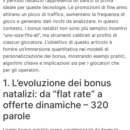
Il periodo natalizio rappresenta un banco di prova
ideale per queste tecnologie. Le promozioni di fine anno
attirano un picco di traffico, aumentano la frequenza di
gioco e generano dati ricchi da analizzare. In questo
contesto, i bonus natalizi non sono più semplici incentivi
“uno‑size‑fits‑all”, ma strumenti calibrati al profilo di
ciascun giocatore. L’obiettivo di questo articolo è
fornire un’immersione quantitativa nei modelli di
personalizzazione dei bonus, mostrando esempi pratici,
algoritmi chiave e implicazioni sia per i giocatori che
per gli operatori.
1. L’evoluzione dei bonus
natalizi: da “flat rate” a
offerte dinamiche – 320
parole
I primi bonus natalizi erano caratterizzati da formule