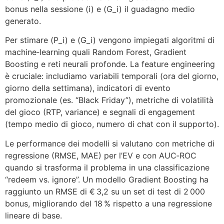
bonus nella sessione (i) e (G_i) il guadagno medio
generato.
Per stimare (P_i) e (G_i) vengono impiegati algoritmi di
machine‑learning quali Random Forest, Gradient
Boosting e reti neurali profonde. La feature engineering
è cruciale: includiamo variabili temporali (ora del giorno,
giorno della settimana), indicatori di evento
promozionale (es. “Black Friday”), metriche di volatilità
del gioco (RTP, variance) e segnali di engagement
(tempo medio di gioco, numero di chat con il supporto).
Le performance dei modelli si valutano con metriche di
regressione (RMSE, MAE) per l’EV e con AUC‑ROC
quando si trasforma il problema in una classificazione
“redeem vs. ignore”. Un modello Gradient Boosting ha
raggiunto un RMSE di € 3,2 su un set di test di 2 000
bonus, migliorando del 18 % rispetto a una regressione
lineare di base.