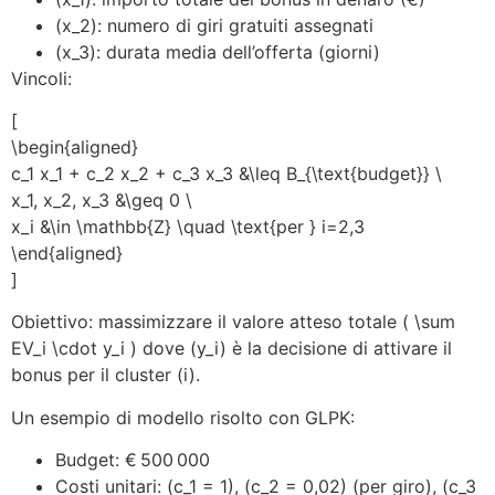
(x_2): numero di giri gratuiti assegnati
(x_3): durata media dell’offerta (giorni)
Vincoli:
[
\begin{aligned}
c_1 x_1 + c_2 x_2 + c_3 x_3 &\leq B_{\text{budget}} \
x_1, x_2, x_3 &\geq 0 \
x_i &\in \mathbb{Z} \quad \text{per } i=2,3
\end{aligned}
]
Obiettivo: massimizzare il valore atteso totale ( \sum
EV_i \cdot y_i ) dove (y_i) è la decisione di attivare il
bonus per il cluster (i).
Un esempio di modello risolto con GLPK:
Budget: € 500 000
Costi unitari: (c_1 = 1), (c_2 = 0,02) (per giro), (c_3