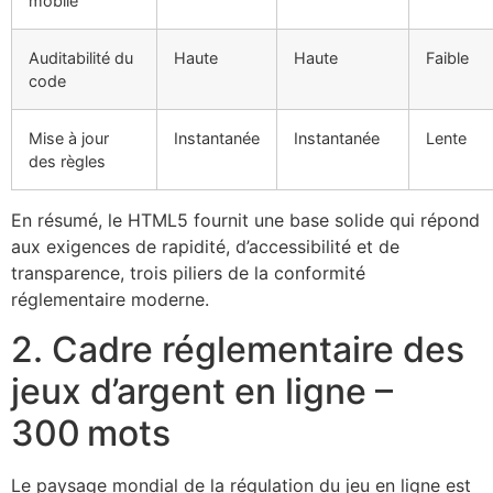
mobile
Auditabilité du
Haute
Haute
Faible
code
Mise à jour
Instantanée
Instantanée
Lente
des règles
En résumé, le HTML5 fournit une base solide qui répond
aux exigences de rapidité, d’accessibilité et de
transparence, trois piliers de la conformité
réglementaire moderne.
2. Cadre réglementaire des
jeux d’argent en ligne –
300 mots
Le paysage mondial de la régulation du jeu en ligne est