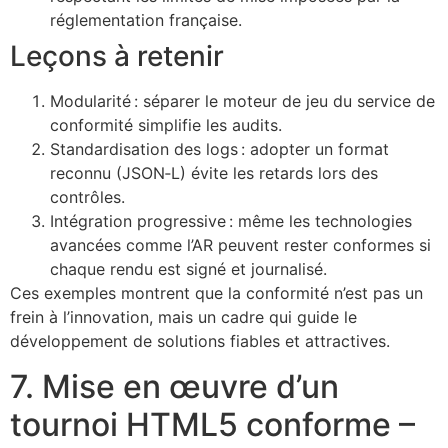
réglementation française.
Leçons à retenir
Modularité : séparer le moteur de jeu du service de
conformité simplifie les audits.
Standardisation des logs : adopter un format
reconnu (JSON‑L) évite les retards lors des
contrôles.
Intégration progressive : même les technologies
avancées comme l’AR peuvent rester conformes si
chaque rendu est signé et journalisé.
Ces exemples montrent que la conformité n’est pas un
frein à l’innovation, mais un cadre qui guide le
développement de solutions fiables et attractives.
7. Mise en œuvre d’un
tournoi HTML5 conforme –