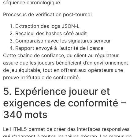
séquence chronologique.
Processus de vérification post‑tournoi
Extraction des logs JSON‑L
Recalcul des hashes côté audit
Comparaison avec les signatures serveur
Rapport envoyé à l’autorité de licence
Cette chaîne de confiance, du client au régulateur,
assure que les joueurs bénéficient d’un environnement
de jeu équitable, tout en offrant aux opérateurs une
preuve irréfutable de conformité.
5. Expérience joueur et
exigences de conformité –
340 mots
Le HTML5 permet de créer des interfaces responsives
qui s’adaptent à toutes les tailles d’écran. Les menus de