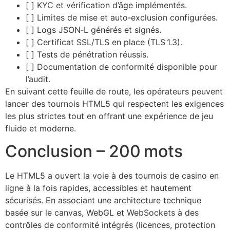
[ ] KYC et vérification d’âge implémentés.
[ ] Limites de mise et auto‑exclusion configurées.
[ ] Logs JSON‑L générés et signés.
[ ] Certificat SSL/TLS en place (TLS 1.3).
[ ] Tests de pénétration réussis.
[ ] Documentation de conformité disponible pour
l’audit.
En suivant cette feuille de route, les opérateurs peuvent
lancer des tournois HTML5 qui respectent les exigences
les plus strictes tout en offrant une expérience de jeu
fluide et moderne.
Conclusion – 200 mots
Le HTML5 a ouvert la voie à des tournois de casino en
ligne à la fois rapides, accessibles et hautement
sécurisés. En associant une architecture technique
basée sur le canvas, WebGL et WebSockets à des
contrôles de conformité intégrés (licences, protection