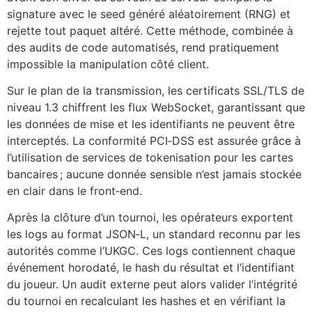
signature avec le seed généré aléatoirement (RNG) et
rejette tout paquet altéré. Cette méthode, combinée à
des audits de code automatisés, rend pratiquement
impossible la manipulation côté client.
Sur le plan de la transmission, les certificats SSL/TLS de
niveau 1.3 chiffrent les flux WebSocket, garantissant que
les données de mise et les identifiants ne peuvent être
interceptés. La conformité PCI‑DSS est assurée grâce à
l’utilisation de services de tokenisation pour les cartes
bancaires ; aucune donnée sensible n’est jamais stockée
en clair dans le front‑end.
Après la clôture d’un tournoi, les opérateurs exportent
les logs au format JSON‑L, un standard reconnu par les
autorités comme l’UKGC. Ces logs contiennent chaque
événement horodaté, le hash du résultat et l’identifiant
du joueur. Un audit externe peut alors valider l’intégrité
du tournoi en recalculant les hashes et en vérifiant la