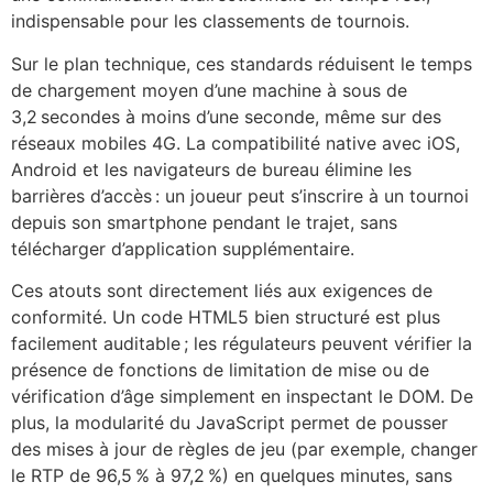
indispensable pour les classements de tournois.
Sur le plan technique, ces standards réduisent le temps
de chargement moyen d’une machine à sous de
3,2 secondes à moins d’une seconde, même sur des
réseaux mobiles 4G. La compatibilité native avec iOS,
Android et les navigateurs de bureau élimine les
barrières d’accès : un joueur peut s’inscrire à un tournoi
depuis son smartphone pendant le trajet, sans
télécharger d’application supplémentaire.
Ces atouts sont directement liés aux exigences de
conformité. Un code HTML5 bien structuré est plus
facilement auditabl​e ; les régulateurs peuvent vérifier la
présence de fonctions de limitation de mise ou de
vérification d’âge simplement en inspectant le DOM. De
plus, la modularité du JavaScript permet de pousser
des mises à jour de règles de jeu (par exemple, changer
le RTP de 96,5 % à 97,2 %) en quelques minutes, sans