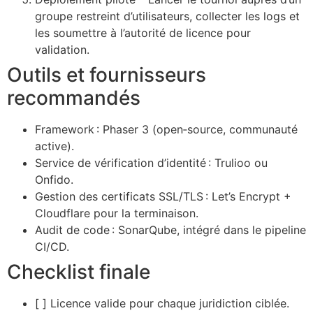
groupe restreint d’utilisateurs, collecter les logs et
les soumettre à l’autorité de licence pour
validation.
Outils et fournisseurs
recommandés
Framework : Phaser 3 (open‑source, communauté
active).
Service de vérification d’identité : Trulioo ou
Onfido.
Gestion des certificats SSL/TLS : Let’s Encrypt +
Cloudflare pour la terminaison.
Audit de code : SonarQube, intégré dans le pipeline
CI/CD.
Checklist finale
[ ] Licence valide pour chaque juridiction ciblée.