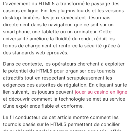
Ir
L’avènement du HTML5 a transformé le paysage des
al
casinos en ligne. Fini les plug‑ins lourds et les versions
contenido
desktop limitées ; les jeux s’exécutent désormais
directement dans le navigateur, que ce soit sur un
smartphone, une tablette ou un ordinateur. Cette
universalité améliore la fluidité du rendu, réduit les
temps de chargement et renforce la sécurité grâce à
des standards web éprouvés.
Dans ce contexte, les opérateurs cherchent à exploiter
le potentiel du HTML5 pour organiser des tournois
attractifs tout en respectant scrupuleusement les
exigences des autorités de régulation. En cliquant sur le
lien suivant, les joueurs peuvent
jouer au casino en ligne
et découvrir comment la technologie se met au service
d’une expérience fiable et conforme.
Le fil conducteur de cet article montre comment les
tournois basés sur le HTML5 permettent de concilier