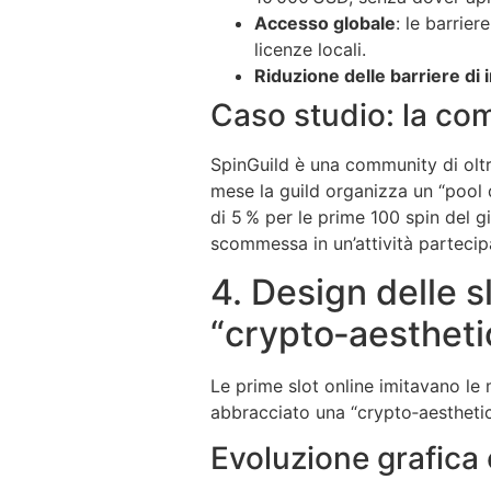
Accesso globale
: le barrie
licenze locali.
Riduzione delle barriere di
Caso studio: la co
SpinGuild è una community di oltr
mese la guild organizza un “pool 
di 5 % per le prime 100 spin del 
scommessa in un’attività partecip
4. Design delle s
“crypto‑aestheti
Le prime slot online imitavano le 
abbracciato una “crypto‑aesthetic”
Evoluzione grafica