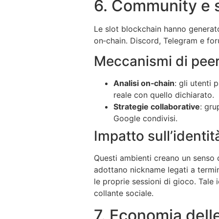
6. Community e so
Le slot blockchain hanno generato
on‑chain. Discord, Telegram e for
Meccanismi di pee
Analisi on‑chain
: gli utent
reale con quello dichiarato.
Strategie collaborative
: gru
Google condivisi.
Impatto sull’identit
Questi ambienti creano un senso d
adottano nickname legati a termin
le proprie sessioni di gioco. Tale
collante sociale.
7. Economia dell