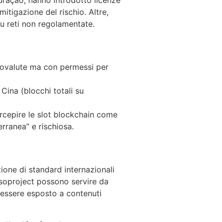
itigazione del rischio. Altre,
su reti non regolamentate.
tovalute ma con permessi per
Cina (blocchi totali su
ercepire le slot blockchain come
erranea” e rischiosa.
zione di standard internazionali
gasoproject possono servire da
a essere esposto a contenuti