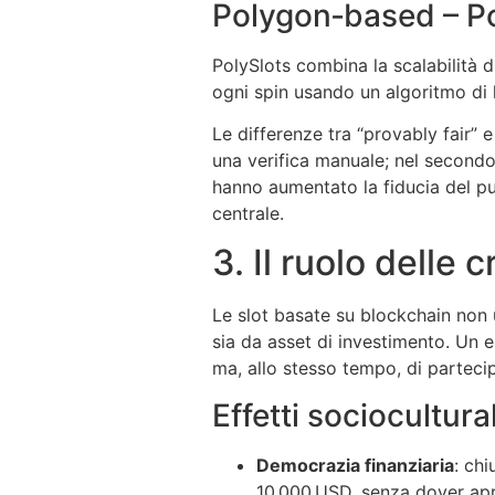
Polygon‑based – Po
PolySlots combina la scalabilità d
ogni spin usando un algoritmo di h
Le differenze tra “provably fair” 
una verifica manuale; nel secondo
hanno aumentato la fiducia del pu
centrale.
3. Il ruolo delle
Le slot basate su blockchain non 
sia da asset di investimento. Un 
ma, allo stesso tempo, di parteci
Effetti sociocultural
Democrazia finanziaria
: ch
10 000 USD, senza dover apri