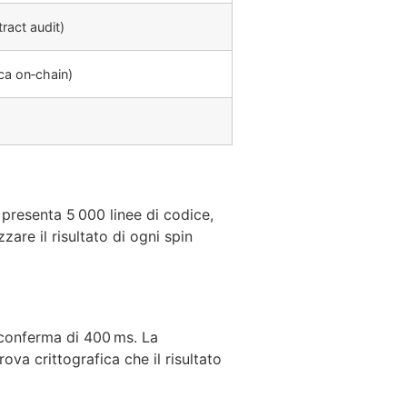
ract audit)
ica on‑chain)
co presenta 5 000 linee di codice,
are il risultato di ogni spin
i conferma di 400 ms. La
ova crittografica che il risultato