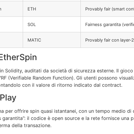
m
ETH
Provably fair (smart cont
SOL
Fairness garantita (verif
MATIC
Provably fair con layer‑2
EtherSpin
i in Solidity, auditati da società di sicurezza esterne. Il gio
 (Verifiable Random Function). Gli utenti possono visualizz
tandolo con il valore di ritorno indicato dal contract.
Play
ana per offrire spin quasi istantanei, con un tempo medio d
garantita”: il codice è open source e la rete fornisce una pr
erma della transazione.