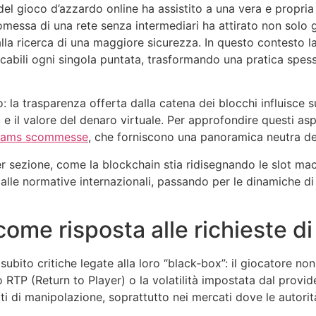
del gioco d’azzardo online ha assistito a una vera e propria
messa di una rete senza intermediari ha attirato non solo gl
alla ricerca di una maggiore sicurezza. In questo contesto la
ificabili ogni singola puntata, trasformando una pratica sp
 la trasparenza offerta dalla catena dei blocchi influisce 
 e il valore del denaro virtuale. Per approfondire questi aspe
 aams scommesse
, che forniscono una panoramica neutra de
r sezione, come la blockchain stia ridisegnando le slot mac
o alle normative internazionali, passando per le dinamiche
come risposta alle richieste d
ubito critiche legate alla loro “black‑box”: il giocatore non 
o RTP (Return to Player) o la volatilità impostata dal prov
etti di manipolazione, soprattutto nei mercati dove le auto