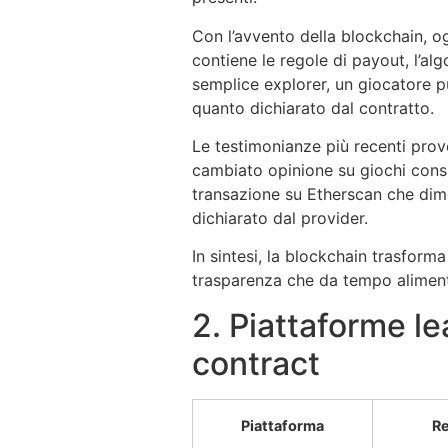
Con l’avvento della blockchain, o
contiene le regole di payout, l’al
semplice explorer, un giocatore p
quanto dichiarato dal contratto.
Le testimonianze più recenti prov
cambiato opinione su giochi consi
transazione su Etherscan che dim
dichiarato dal provider.
In sintesi, la blockchain trasforma
trasparenza che da tempo alimenta
2. Piattaforme le
contract
Piattaforma
R