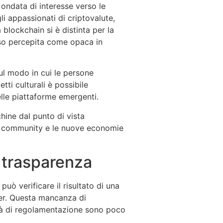
 ondata di interesse verso le
i appassionati di criptovalute,
 blockchain si è distinta per la
esso percepita come opaca in
sul modo in cui le persone
tti culturali è possibile
lle piattaforme emergenti.
hine dal punto di vista
 di community e le nuove economie
i trasparenza
può verificare il risultato di una
ider. Questa mancanza di
rità di regolamentazione sono poco