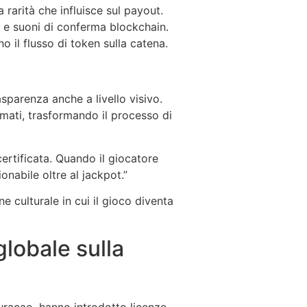
rarità che influisce sul payout.
i e suoni di conferma blockchain.
o il flusso di token sulla catena.
asparenza anche a livello visivo.
mati, trasformando il processo di
certificata. Quando il giocatore
onabile oltre al jackpot.”
 culturale in cui il gioco diventa
globale sulla
uraçao, hanno introdotto licenze