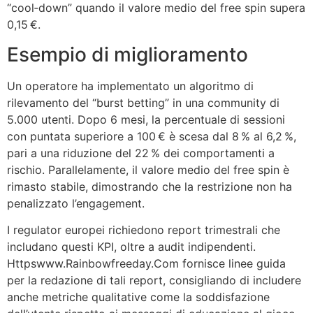
“cool‑down” quando il valore medio del free spin supera
0,15 €.
Esempio di miglioramento
Un operatore ha implementato un algoritmo di
rilevamento del “burst betting” in una community di
5.000 utenti. Dopo 6 mesi, la percentuale di sessioni
con puntata superiore a 100 € è scesa dal 8 % al 6,2 %,
pari a una riduzione del 22 % dei comportamenti a
rischio. Parallelamente, il valore medio del free spin è
rimasto stabile, dimostrando che la restrizione non ha
penalizzato l’engagement.
I regulator europei richiedono report trimestrali che
includano questi KPI, oltre a audit indipendenti.
Httpswww.Rainbowfreeday.Com fornisce linee guida
per la redazione di tali report, consigliando di includere
anche metriche qualitative come la soddisfazione