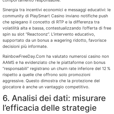
Sinergia tra incentivi economici e messaggi educativi: le
community di PlaySmart Casino inviano notifiche push
che spiegano il concetto di RTP e la differenza tra
volatilità alta e bassa, contestualizzando l’offerta di free
spin su slot “Reactoonz”. L’intervento educativo,
supportato da un bonus a wagering ridotto, favorisce
decisioni più informate.
RainbowFreeDay.Com ha valutato numerosi casino non
AAMS e ha evidenziato che le piattaforme con bonus
“responsabili” registrano un churn rate inferiore del 12 %
rispetto a quelle che offrono solo promozioni
aggressive. Questo dimostra che la protezione del
giocatore è anche un vantaggio competitivo.
6. Analisi dei dati: misurare
l’efficacia delle strategie