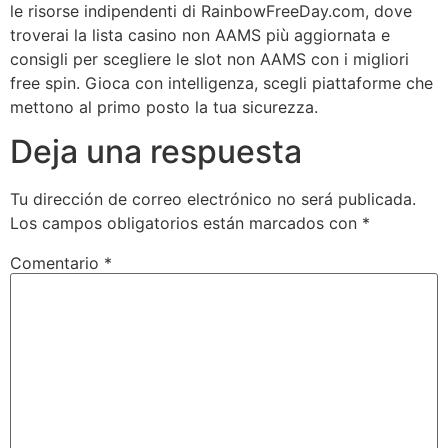
le risorse indipendenti di RainbowFreeDay.com, dove
troverai la lista casino non AAMS più aggiornata e
consigli per scegliere le slot non AAMS con i migliori
free spin. Gioca con intelligenza, scegli piattaforme che
mettono al primo posto la tua sicurezza.
Deja una respuesta
Tu dirección de correo electrónico no será publicada.
Los campos obligatorios están marcados con
*
Comentario
*