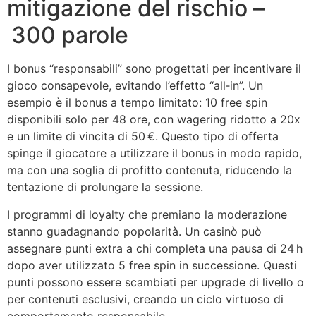
mitigazione del rischio –
300 parole
I bonus “responsabili” sono progettati per incentivare il
gioco consapevole, evitando l’effetto “all‑in”. Un
esempio è il bonus a tempo limitato: 10 free spin
disponibili solo per 48 ore, con wagering ridotto a 20x
e un limite di vincita di 50 €. Questo tipo di offerta
spinge il giocatore a utilizzare il bonus in modo rapido,
ma con una soglia di profitto contenuta, riducendo la
tentazione di prolungare la sessione.
I programmi di loyalty che premiano la moderazione
stanno guadagnando popolarità. Un casinò può
assegnare punti extra a chi completa una pausa di 24 h
dopo aver utilizzato 5 free spin in successione. Questi
punti possono essere scambiati per upgrade di livello o
per contenuti esclusivi, creando un ciclo virtuoso di
comportamento responsabile.