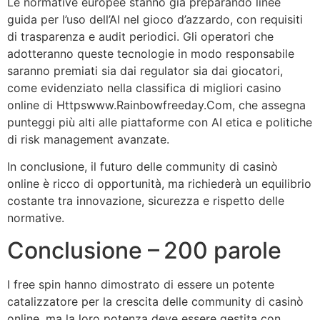
Le normative europee stanno già preparando linee
guida per l’uso dell’AI nel gioco d’azzardo, con requisiti
di trasparenza e audit periodici. Gli operatori che
adotteranno queste tecnologie in modo responsabile
saranno premiati sia dai regulator sia dai giocatori,
come evidenziato nella classifica di migliori casino
online di Httpswww.Rainbowfreeday.Com, che assegna
punteggi più alti alle piattaforme con AI etica e politiche
di risk management avanzate.
In conclusione, il futuro delle community di casinò
online è ricco di opportunità, ma richiederà un equilibrio
costante tra innovazione, sicurezza e rispetto delle
normative.
Conclusione – 200 parole
I free spin hanno dimostrato di essere un potente
catalizzatore per la crescita delle community di casinò
online, ma la loro potenza deve essere gestita con