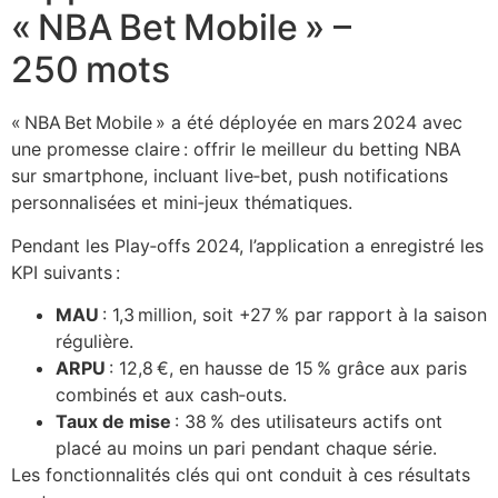
« NBA Bet Mobile » –
250 mots
« NBA Bet Mobile » a été déployée en mars 2024 avec
une promesse claire : offrir le meilleur du betting NBA
sur smartphone, incluant live‑bet, push notifications
personnalisées et mini‑jeux thématiques.
Pendant les Play‑offs 2024, l’application a enregistré les
KPI suivants :
MAU
: 1,3 million, soit +27 % par rapport à la saison
régulière.
ARPU
: 12,8 €, en hausse de 15 % grâce aux paris
combinés et aux cash‑outs.
Taux de mise
: 38 % des utilisateurs actifs ont
placé au moins un pari pendant chaque série.
Les fonctionnalités clés qui ont conduit à ces résultats