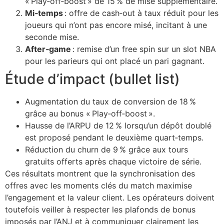
« Play‑off‑boost » de 15 % de mise supplémentaire.
Mi‑temps
: offre de cash‑out à taux réduit pour les
joueurs qui n’ont pas encore misé, incitant à une
seconde mise.
After‑game
: remise d’un free spin sur un slot NBA
pour les parieurs qui ont placé un pari gagnant.
Étude d’impact (bullet list)
Augmentation du taux de conversion de 18 %
grâce au bonus « Play‑off‑boost ».
Hausse de l’ARPU de 12 % lorsqu’un dépôt doublé
est proposé pendant le deuxième quart‑temps.
Réduction du churn de 9 % grâce aux tours
gratuits offerts après chaque victoire de série.
Ces résultats montrent que la synchronisation des
offres avec les moments clés du match maximise
l’engagement et la valeur client. Les opérateurs doivent
toutefois veiller à respecter les plafonds de bonus
imposés par l’ANJ et à communiquer clairement les