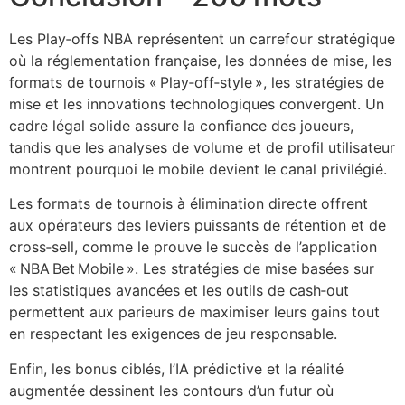
Les Play‑offs NBA représentent un carrefour stratégique
où la réglementation française, les données de mise, les
formats de tournois « Play‑off‑style », les stratégies de
mise et les innovations technologiques convergent. Un
cadre légal solide assure la confiance des joueurs,
tandis que les analyses de volume et de profil utilisateur
montrent pourquoi le mobile devient le canal privilégié.
Les formats de tournois à élimination directe offrent
aux opérateurs des leviers puissants de rétention et de
cross‑sell, comme le prouve le succès de l’application
« NBA Bet Mobile ». Les stratégies de mise basées sur
les statistiques avancées et les outils de cash‑out
permettent aux parieurs de maximiser leurs gains tout
en respectant les exigences de jeu responsable.
Enfin, les bonus ciblés, l’IA prédictive et la réalité
augmentée dessinent les contours d’un futur où