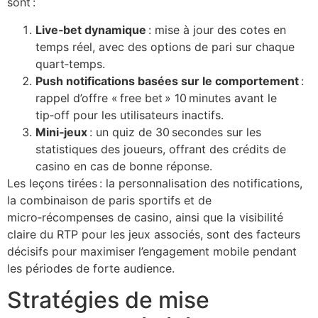
sont :
Live‑bet dynamique
: mise à jour des cotes en
temps réel, avec des options de pari sur chaque
quart‑temps.
Push notifications basées sur le comportement
:
rappel d’offre « free bet » 10 minutes avant le
tip‑off pour les utilisateurs inactifs.
Mini‑jeux
: un quiz de 30 secondes sur les
statistiques des joueurs, offrant des crédits de
casino en cas de bonne réponse.
Les leçons tirées : la personnalisation des notifications,
la combinaison de paris sportifs et de
micro‑récompenses de casino, ainsi que la visibilité
claire du RTP pour les jeux associés, sont des facteurs
décisifs pour maximiser l’engagement mobile pendant
les périodes de forte audience.
Stratégies de mise