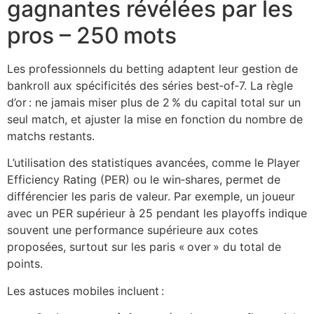
gagnantes révélées par les
pros – 250 mots
Les professionnels du betting adaptent leur gestion de
bankroll aux spécificités des séries best‑of‑7. La règle
d’or : ne jamais miser plus de 2 % du capital total sur un
seul match, et ajuster la mise en fonction du nombre de
matchs restants.
L’utilisation des statistiques avancées, comme le Player
Efficiency Rating (PER) ou le win‑shares, permet de
différencier les paris de valeur. Par exemple, un joueur
avec un PER supérieur à 25 pendant les playoffs indique
souvent une performance supérieure aux cotes
proposées, surtout sur les paris « over » du total de
points.
Les astuces mobiles incluent :