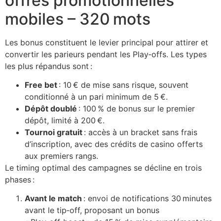
offres promotionnelles
mobiles – 320 mots
Les bonus constituent le levier principal pour attirer et
convertir les parieurs pendant les Play‑offs. Les types
les plus répandus sont :
Free bet
: 10 € de mise sans risque, souvent
conditionné à un pari minimum de 5 €.
Dépôt doublé
: 100 % de bonus sur le premier
dépôt, limité à 200 €.
Tournoi gratuit
: accès à un bracket sans frais
d’inscription, avec des crédits de casino offerts
aux premiers rangs.
Le timing optimal des campagnes se décline en trois
phases :
Avant le match
: envoi de notifications 30 minutes
avant le tip‑off, proposant un bonus