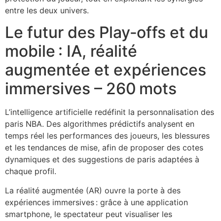
entre les deux univers.
Le futur des Play‑offs et du
mobile : IA, réalité
augmentée et expériences
immersives – 260 mots
L’intelligence artificielle redéfinit la personnalisation des
paris NBA. Des algorithmes prédictifs analysent en
temps réel les performances des joueurs, les blessures
et les tendances de mise, afin de proposer des cotes
dynamiques et des suggestions de paris adaptées à
chaque profil.
La réalité augmentée (AR) ouvre la porte à des
expériences immersives : grâce à une application
smartphone, le spectateur peut visualiser les