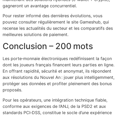
gagneront un avantage concurrentiel.
Pour rester informé des dernières évolutions, vous
pouvez consulter régulièrement le site Gameshub, qui
recense les actualités du secteur et les comparatifs des
meilleures solutions de paiement.
Conclusion – 200 mots
Les porte‑monnaie électroniques redéfinissent la façon
dont les joueurs français financent leurs parties en ligne.
En offrant rapidité, sécurité et anonymat, ils répondent
aux résolutions du Nouvel An : jouer plus intelligemment,
protéger ses données et profiter pleinement des bonus
proposés.
Pour les opérateurs, une intégration technique fiable,
conforme aux exigences de l’ANJ, de la PSD2 et aux
standards PCI‑DSS, constitue le socle d’une expérience