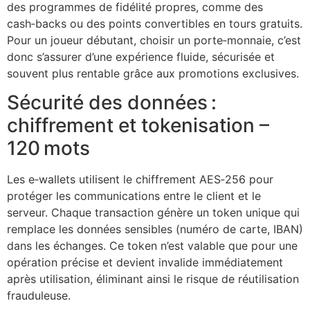
des programmes de fidélité propres, comme des
cash‑backs ou des points convertibles en tours gratuits.
Pour un joueur débutant, choisir un porte‑monnaie, c’est
donc s’assurer d’une expérience fluide, sécurisée et
souvent plus rentable grâce aux promotions exclusives.
Sécurité des données :
chiffrement et tokenisation –
120 mots
Les e‑wallets utilisent le chiffrement AES‑256 pour
protéger les communications entre le client et le
serveur. Chaque transaction génère un token unique qui
remplace les données sensibles (numéro de carte, IBAN)
dans les échanges. Ce token n’est valable que pour une
opération précise et devient invalide immédiatement
après utilisation, éliminant ainsi le risque de réutilisation
frauduleuse.