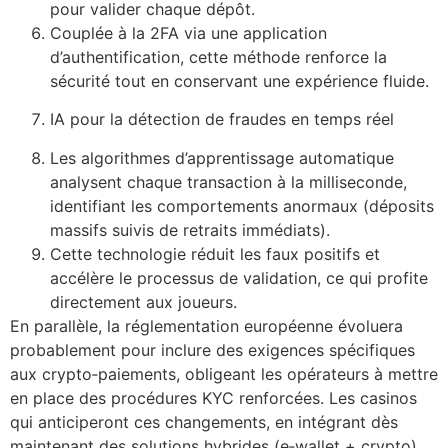
pour valider chaque dépôt.
Couplée à la 2FA via une application
d’authentification, cette méthode renforce la
sécurité tout en conservant une expérience fluide.
IA pour la détection de fraudes en temps réel
Les algorithmes d’apprentissage automatique
analysent chaque transaction à la milliseconde,
identifiant les comportements anormaux (déposits
massifs suivis de retraits immédiats).
Cette technologie réduit les faux positifs et
accélère le processus de validation, ce qui profite
directement aux joueurs.
En parallèle, la réglementation européenne évoluera
probablement pour inclure des exigences spécifiques
aux crypto‑paiements, obligeant les opérateurs à mettre
en place des procédures KYC renforcées. Les casinos
qui anticiperont ces changements, en intégrant dès
maintenant des solutions hybrides (e‑wallet + crypto),