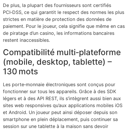
De plus, la plupart des fournisseurs sont certifiés
PCI‑DSS, ce qui garantit le respect des normes les plus
strictes en matière de protection des données de
paiement. Pour le joueur, cela signifie que même en cas
de piratage d’un casino, les informations bancaires
restent inaccessibles.
Compatibilité multi‑plateforme
(mobile, desktop, tablette) –
130 mots
Les porte‑monnaie électroniques sont conçus pour
fonctionner sur tous les appareils. Grâce à des SDK
légers et à des API REST, ils s’intègrent aussi bien aux
sites web responsives qu’aux applications mobiles iOS
et Android. Un joueur peut ainsi déposer depuis son
smartphone en plein déplacement, puis continuer sa
session sur une tablette à la maison sans devoir