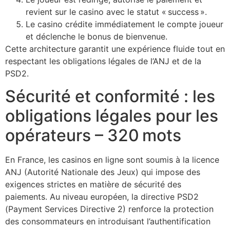
revient sur le casino avec le statut « success ».
Le casino crédite immédiatement le compte joueur
et déclenche le bonus de bienvenue.
Cette architecture garantit une expérience fluide tout en
respectant les obligations légales de l’ANJ et de la
PSD2.
Sécurité et conformité : les
obligations légales pour les
opérateurs – 320 mots
En France, les casinos en ligne sont soumis à la licence
ANJ (Autorité Nationale des Jeux) qui impose des
exigences strictes en matière de sécurité des
paiements. Au niveau européen, la directive PSD2
(Payment Services Directive 2) renforce la protection
des consommateurs en introduisant l’authentification