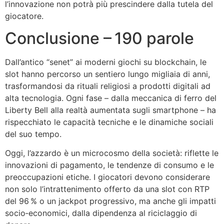
l’innovazione non potrà più prescindere dalla tutela del
giocatore.
Conclusione – 190 parole
Dall’antico “senet” ai moderni giochi su blockchain, le
slot hanno percorso un sentiero lungo migliaia di anni,
trasformandosi da rituali religiosi a prodotti digitali ad
alta tecnologia. Ogni fase – dalla meccanica di ferro del
Liberty Bell alla realtà aumentata sugli smartphone – ha
rispecchiato le capacità tecniche e le dinamiche sociali
del suo tempo.
Oggi, l’azzardo è un microcosmo della società: riflette le
innovazioni di pagamento, le tendenze di consumo e le
preoccupazioni etiche. I giocatori devono considerare
non solo l’intrattenimento offerto da una slot con RTP
del 96 % o un jackpot progressivo, ma anche gli impatti
socio‑economici, dalla dipendenza al riciclaggio di