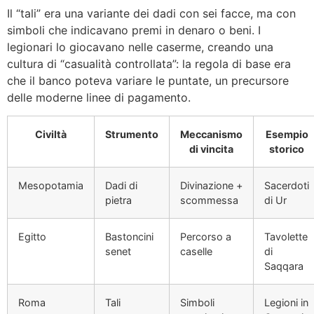
Il “tali” era una variante dei dadi con sei facce, ma con
simboli che indicavano premi in denaro o beni. I
legionari lo giocavano nelle caserme, creando una
cultura di “casualità controllata”: la regola di base era
che il banco poteva variare le puntate, un precursore
delle moderne linee di pagamento.
Civiltà
Strumento
Meccanismo
Esempio
di vincita
storico
Mesopotamia
Dadi di
Divinazione +
Sacerdoti
pietra
scommessa
di Ur
Egitto
Bastoncini
Percorso a
Tavolette
senet
caselle
di
Saqqara
Roma
Tali
Simboli
Legioni in