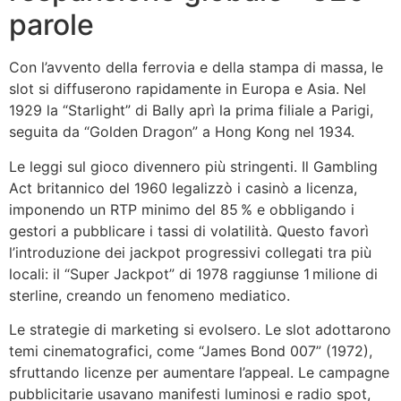
parole
Con l’avvento della ferrovia e della stampa di massa, le
slot si diffuserono rapidamente in Europa e Asia. Nel
1929 la “Starlight” di Bally aprì la prima filiale a Parigi,
seguita da “Golden Dragon” a Hong Kong nel 1934.
Le leggi sul gioco divennero più stringenti. Il Gambling
Act britannico del 1960 legalizzò i casinò a licenza,
imponendo un RTP minimo del 85 % e obbligando i
gestori a pubblicare i tassi di volatilità. Questo favorì
l’introduzione dei jackpot progressivi collegati tra più
locali: il “Super Jackpot” di 1978 raggiunse 1 milione di
sterline, creando un fenomeno mediatico.
Le strategie di marketing si evolsero. Le slot adottarono
temi cinematografici, come “James Bond 007” (1972),
sfruttando licenze per aumentare l’appeal. Le campagne
pubblicitarie usavano manifesti luminosi e radio spot,