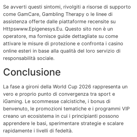
Se avverti questi sintomi, rivolgiti a risorse di supporto
come GamCare, Gambling Therapy o le linee di
assistenza offerte dalle piattaforme recensite su
Httpswww.Epigenesys.Eu. Questo sito non è un
operatore, ma fornisce guide dettagliate su come
attivare le misure di protezione e confronta i casino
online esteri in base alla qualità del loro servizio di
responsabilità sociale.
Conclusione
La fase a gironi della World Cup 2026 rappresenta un
vero e proprio punto di convergenza tra sport e
iGaming. Le scommesse calcistiche, i bonus di
benvenuto, le promozioni tematiche e i programmi VIP
creano un ecosistema in cui i principianti possono
apprendere le basi, sperimentare strategie e scalare
rapidamente i livelli di fedeltà.