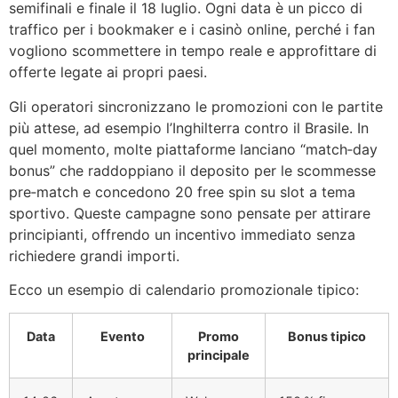
semifinali e finale il 18 luglio. Ogni data è un picco di
traffico per i bookmaker e i casinò online, perché i fan
vogliono scommettere in tempo reale e approfittare di
offerte legate ai propri paesi.
Gli operatori sincronizzano le promozioni con le partite
più attese, ad esempio l’Inghilterra contro il Brasile. In
quel momento, molte piattaforme lanciano “match‑day
bonus” che raddoppiano il deposito per le scommesse
pre‑match e concedono 20 free spin su slot a tema
sportivo. Queste campagne sono pensate per attirare
principianti, offrendo un incentivo immediato senza
richiedere grandi importi.
Ecco un esempio di calendario promozionale tipico:
Data
Evento
Promo
Bonus tipico
principale