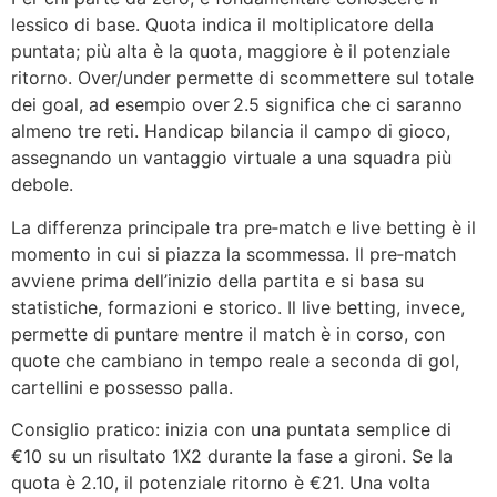
lessico di base. Quota indica il moltiplicatore della
puntata; più alta è la quota, maggiore è il potenziale
ritorno. Over/under permette di scommettere sul totale
dei goal, ad esempio over 2.5 significa che ci saranno
almeno tre reti. Handicap bilancia il campo di gioco,
assegnando un vantaggio virtuale a una squadra più
debole.
La differenza principale tra pre‑match e live betting è il
momento in cui si piazza la scommessa. Il pre‑match
avviene prima dell’inizio della partita e si basa su
statistiche, formazioni e storico. Il live betting, invece,
permette di puntare mentre il match è in corso, con
quote che cambiano in tempo reale a seconda di gol,
cartellini e possesso palla.
Consiglio pratico: inizia con una puntata semplice di
€10 su un risultato 1X2 durante la fase a gironi. Se la
quota è 2.10, il potenziale ritorno è €21. Una volta