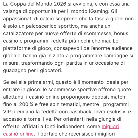
Ir
La Coppa del Mondo 2026 si avvicina, e con essa una
al
valanga di opportunità per il mondo iGaming. Gli
contenido
appassionati di calcio scoprono che la fase a gironi non
è solo un palcoscenico sportivo, ma anche un
catalizzatore per nuove offerte di scommesse, bonus
casino e programmi fedeltà più ricchi che mai. Le
piattaforme di gioco, consapevoli dell’enorme audience
globale, hanno già iniziato a programmare campagne su
misura, trasformando ogni partita in un’occasione di
guadagno per i giocatori.
Se sei alle prime armi, questo è il momento ideale per
entrare in gioco: le scommesse sportive offrono quote
allettanti, i casinò online propongono deposit match
fino al 200 % e free spin tematici, mentre i programmi
VIP premiano la fedeltà con cashback, inviti esclusivi e
accesso a tornei live. Per orientarti nella giungla di
offerte, affidati a fonti indipendenti come
migliori
casinò online
, il portale che recensisce i migliori