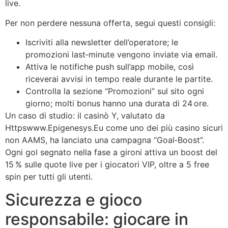
live.
Per non perdere nessuna offerta, segui questi consigli:
Iscriviti alla newsletter dell’operatore; le
promozioni last‑minute vengono inviate via email.
Attiva le notifiche push sull’app mobile, così
riceverai avvisi in tempo reale durante le partite.
Controlla la sezione “Promozioni” sul sito ogni
giorno; molti bonus hanno una durata di 24 ore.
Un caso di studio: il casinò Y, valutato da
Httpswww.Epigenesys.Eu come uno dei più casino sicuri
non AAMS, ha lanciato una campagna “Goal‑Boost”.
Ogni gol segnato nella fase a gironi attiva un boost del
15 % sulle quote live per i giocatori VIP, oltre a 5 free
spin per tutti gli utenti.
Sicurezza e gioco
responsabile: giocare in