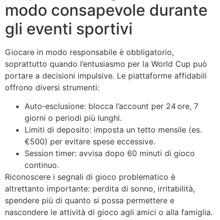
modo consapevole durante
gli eventi sportivi
Giocare in modo responsabile è obbligatorio,
soprattutto quando l’entusiasmo per la World Cup può
portare a decisioni impulsive. Le piattaforme affidabili
offrono diversi strumenti:
Auto‑esclusione: blocca l’account per 24 ore, 7
giorni o periodi più lunghi.
Limiti di deposito: imposta un tetto mensile (es.
€500) per evitare spese eccessive.
Session timer: avvisa dopo 60 minuti di gioco
continuo.
Riconoscere i segnali di gioco problematico è
altrettanto importante: perdita di sonno, irritabilità,
spendere più di quanto si possa permettere e
nascondere le attività di gioco agli amici o alla famiglia.