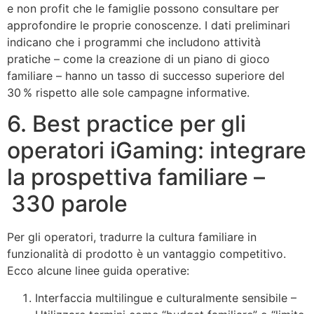
e non profit che le famiglie possono consultare per
approfondire le proprie conoscenze. I dati preliminari
indicano che i programmi che includono attività
pratiche – come la creazione di un piano di gioco
familiare – hanno un tasso di successo superiore del
30 % rispetto alle sole campagne informative.
6. Best practice per gli
operatori iGaming: integrare
la prospettiva familiare –
330 parole
Per gli operatori, tradurre la cultura familiare in
funzionalità di prodotto è un vantaggio competitivo.
Ecco alcune linee guida operative:
Interfaccia multilingue e culturalmente sensibile –