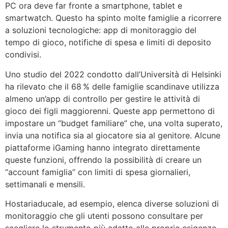
PC ora deve far fronte a smartphone, tablet e
smartwatch. Questo ha spinto molte famiglie a ricorrere
a soluzioni tecnologiche: app di monitoraggio del
tempo di gioco, notifiche di spesa e limiti di deposito
condivisi.
Uno studio del 2022 condotto dall’Università di Helsinki
ha rilevato che il 68 % delle famiglie scandinave utilizza
almeno un’app di controllo per gestire le attività di
gioco dei figli maggiorenni. Queste app permettono di
impostare un “budget familiare” che, una volta superato,
invia una notifica sia al giocatore sia al genitore. Alcune
piattaforme iGaming hanno integrato direttamente
queste funzioni, offrendo la possibilità di creare un
“account famiglia” con limiti di spesa giornalieri,
settimanali e mensili.
Hostariaducale, ad esempio, elenca diverse soluzioni di
monitoraggio che gli utenti possono consultare per