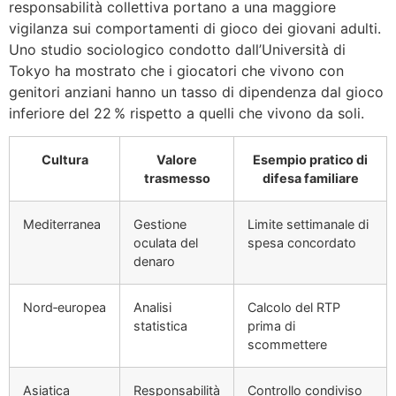
responsabilità collettiva portano a una maggiore
vigilanza sui comportamenti di gioco dei giovani adulti.
Uno studio sociologico condotto dall’Università di
Tokyo ha mostrato che i giocatori che vivono con
genitori anziani hanno un tasso di dipendenza dal gioco
inferiore del 22 % rispetto a quelli che vivono da soli.
Cultura
Valore
Esempio pratico di
trasmesso
difesa familiare
Mediterranea
Gestione
Limite settimanale di
oculata del
spesa concordato
denaro
Nord‑europea
Analisi
Calcolo del RTP
statistica
prima di
scommettere
Asiatica
Responsabilità
Controllo condiviso