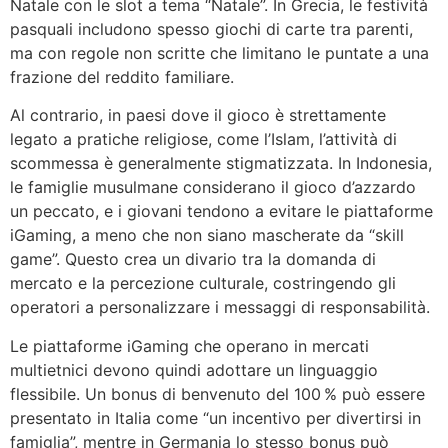
Natale con le slot a tema “Natale”. In Grecia, le festività
pasquali includono spesso giochi di carte tra parenti,
ma con regole non scritte che limitano le puntate a una
frazione del reddito familiare.
Al contrario, in paesi dove il gioco è strettamente
legato a pratiche religiose, come l’Islam, l’attività di
scommessa è generalmente stigmatizzata. In Indonesia,
le famiglie musulmane considerano il gioco d’azzardo
un peccato, e i giovani tendono a evitare le piattaforme
iGaming, a meno che non siano mascherate da “skill
game”. Questo crea un divario tra la domanda di
mercato e la percezione culturale, costringendo gli
operatori a personalizzare i messaggi di responsabilità.
Le piattaforme iGaming che operano in mercati
multietnici devono quindi adottare un linguaggio
flessibile. Un bonus di benvenuto del 100 % può essere
presentato in Italia come “un incentivo per divertirsi in
famiglia”, mentre in Germania lo stesso bonus può