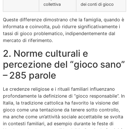
collettiva
dei conti di gioco
Queste differenze dimostrano che la famiglia, quando è
informata e coinvolta, può ridurre significativamente i
tassi di gioco problematico, indipendentemente dal
mercato di riferimento.
2. Norme culturali e
percezione del “gioco sano”
– 285 parole
Le credenze religiose e i rituali familiari influenzano
profondamente la definizione di “gioco responsabile”. In
Italia, la tradizione cattolica ha favorito la visione del
gioco come una tentazione da tenere sotto controllo,
ma anche come un’attività sociale accettabile se svolta
in contesti familiari, ad esempio durante le feste di