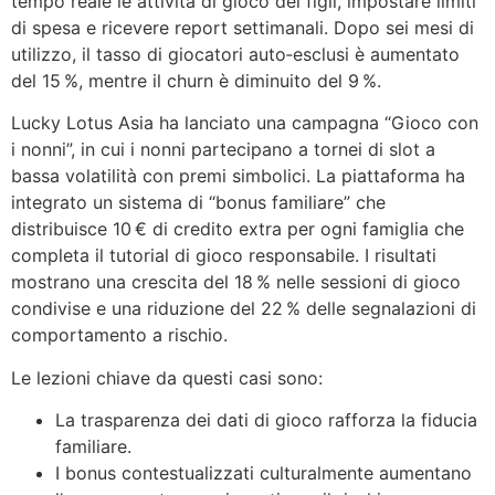
tempo reale le attività di gioco dei figli, impostare limiti
di spesa e ricevere report settimanali. Dopo sei mesi di
utilizzo, il tasso di giocatori auto‑esclusi è aumentato
del 15 %, mentre il churn è diminuito del 9 %.
Lucky Lotus Asia ha lanciato una campagna “Gioco con
i nonni”, in cui i nonni partecipano a tornei di slot a
bassa volatilità con premi simbolici. La piattaforma ha
integrato un sistema di “bonus familiare” che
distribuisce 10 € di credito extra per ogni famiglia che
completa il tutorial di gioco responsabile. I risultati
mostrano una crescita del 18 % nelle sessioni di gioco
condivise e una riduzione del 22 % delle segnalazioni di
comportamento a rischio.
Le lezioni chiave da questi casi sono:
La trasparenza dei dati di gioco rafforza la fiducia
familiare.
I bonus contestualizzati culturalmente aumentano