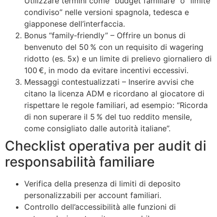
Utilizzare termini come “budget familiare” o “limite
condiviso” nelle versioni spagnola, tedesca e
giapponese dell’interfaccia.
Bonus “family‑friendly” – Offrire un bonus di
benvenuto del 50 % con un requisito di wagering
ridotto (es. 5x) e un limite di prelievo giornaliero di
100 €, in modo da evitare incentivi eccessivi.
Messaggi contestualizzati – Inserire avvisi che
citano la licenza ADM e ricordano al giocatore di
rispettare le regole familiari, ad esempio: “Ricorda
di non superare il 5 % del tuo reddito mensile,
come consigliato dalle autorità italiane”.
Checklist operativa per audit di
responsabilità familiare
Verifica della presenza di limiti di deposito
personalizzabili per account familiari.
Controllo dell’accessibilità alle funzioni di