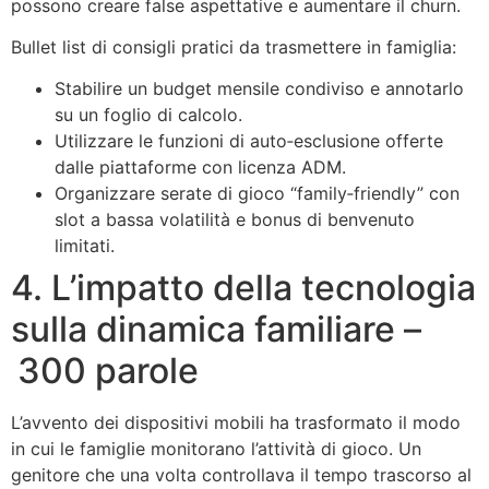
possono creare false aspettative e aumentare il churn.
Bullet list di consigli pratici da trasmettere in famiglia:
Stabilire un budget mensile condiviso e annotarlo
su un foglio di calcolo.
Utilizzare le funzioni di auto‑esclusione offerte
dalle piattaforme con licenza ADM.
Organizzare serate di gioco “family‑friendly” con
slot a bassa volatilità e bonus di benvenuto
limitati.
4. L’impatto della tecnologia
sulla dinamica familiare –
300 parole
L’avvento dei dispositivi mobili ha trasformato il modo
in cui le famiglie monitorano l’attività di gioco. Un
genitore che una volta controllava il tempo trascorso al