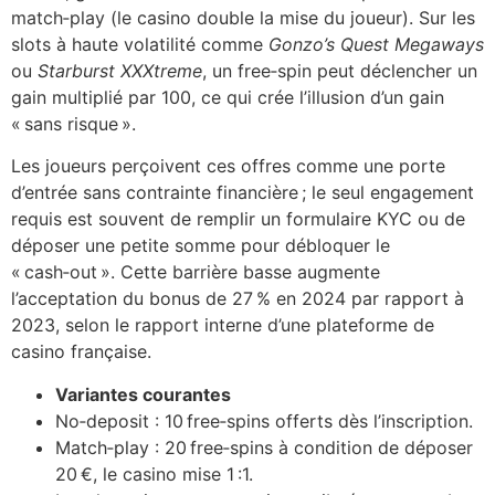
match‑play (le casino double la mise du joueur). Sur les
slots à haute volatilité comme
Gonzo’s Quest Megaways
ou
Starburst XXXtreme
, un free‑spin peut déclencher un
gain multiplié par 100, ce qui crée l’illusion d’un gain
« sans risque ».
Les joueurs perçoivent ces offres comme une porte
d’entrée sans contrainte financière ; le seul engagement
requis est souvent de remplir un formulaire KYC ou de
déposer une petite somme pour débloquer le
« cash‑out ». Cette barrière basse augmente
l’acceptation du bonus de 27 % en 2024 par rapport à
2023, selon le rapport interne d’une plateforme de
casino française.
Variantes courantes
No‑deposit : 10 free‑spins offerts dès l’inscription.
Match‑play : 20 free‑spins à condition de déposer
20 €, le casino mise 1 :1.