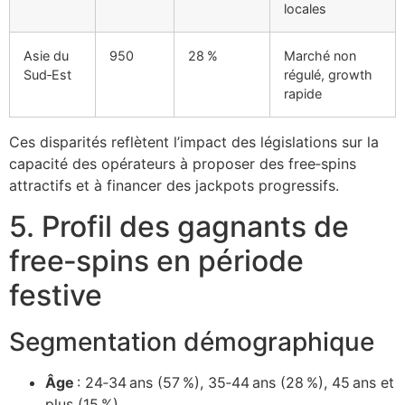
locales
Asie du
950
28 %
Marché non
Sud‑Est
régulé, growth
rapide
Ces disparités reflètent l’impact des législations sur la
capacité des opérateurs à proposer des free‑spins
attractifs et à financer des jackpots progressifs.
5. Profil des gagnants de
free‑spins en période
festive
Segmentation démographique
Âge
: 24‑34 ans (57 %), 35‑44 ans (28 %), 45 ans et
plus (15 %).