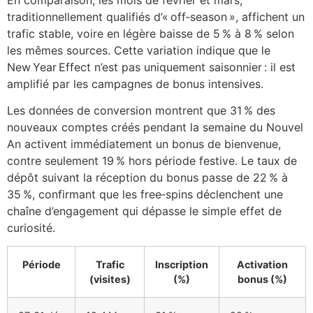
traditionnellement qualifiés d’« off‑season », affichent un
trafic stable, voire en légère baisse de 5 % à 8 % selon
les mêmes sources. Cette variation indique que le
New Year Effect n’est pas uniquement saisonnier : il est
amplifié par les campagnes de bonus intensives.
Les données de conversion montrent que 31 % des
nouveaux comptes créés pendant la semaine du Nouvel
An activent immédiatement un bonus de bienvenue,
contre seulement 19 % hors période festive. Le taux de
dépôt suivant la réception du bonus passe de 22 % à
35 %, confirmant que les free‑spins déclenchent une
chaîne d’engagement qui dépasse le simple effet de
curiosité.
Période
Trafic
Inscription
Activation
(visites)
(%)
bonus (%)