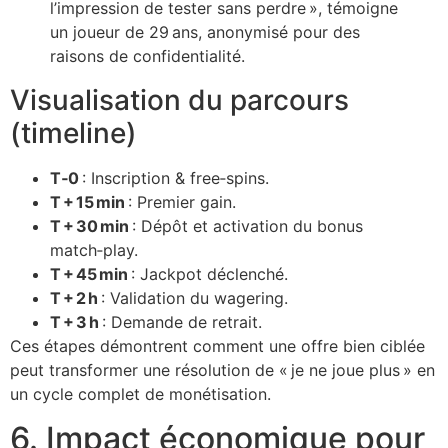
l’impression de tester sans perdre », témoigne
un joueur de 29 ans, anonymisé pour des
raisons de confidentialité.
Visualisation du parcours
(timeline)
T‑0
: Inscription & free‑spins.
T + 15 min
: Premier gain.
T + 30 min
: Dépôt et activation du bonus
match‑play.
T + 45 min
: Jackpot déclenché.
T + 2 h
: Validation du wagering.
T + 3 h
: Demande de retrait.
Ces étapes démontrent comment une offre bien ciblée
peut transformer une résolution de « je ne joue plus » en
un cycle complet de monétisation.
6. Impact économique pour