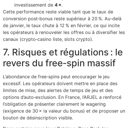
investissement de
4 ×
.
Cette performance reste viable tant que le taux de
conversion post‑bonus reste supérieur à 20 %. Au-delà
de janvier, le taux chute à 12 % en février, ce qui incite
les opérateurs à renouveler les offres ou à diversifier les
canaux (crypto‑casino liste, slots crypto).
7. Risques et régulations : le
revers du free‑spin massif
L’abondance de free‑spins peut encourager le jeu
excessif. Les opérateurs doivent mettre en place des
limites de mise, des alertes de temps de jeu et des
options d’auto‑exclusion. En France, l’ARJEL a renforcé
l’obligation de présenter clairement le wagering
(exigence de 30 × la valeur du bonus) et de proposer un
bouton de désinscription visible.