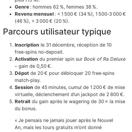
Genre
: hommes 62 %, femmes 38 %.
Revenu mensuel
: < 1 500 € (34 %), 1 500‑3 000 €
(46 %), > 3 000 € (20 %).
Parcours utilisateur typique
Inscription
le 31 décembre, réception de 10
free‑spins no‑deposit.
Activation
du premier spin sur
Book of Ra Deluxe
– gain de 0,50 €.
Dépot
de 20 € pour débloquer 20 free‑spins
match‑play.
Session
de 45 minutes, cumul de 1 200 € de mise
virtuelle, déclenchement d’un jackpot de 2 800 €.
Retrait
du gain après le wagering de 30 × la mise
du bonus.
« Je pensais ne jamais jouer après le Nouvel
An, mais les tours gratuits m’ont donné