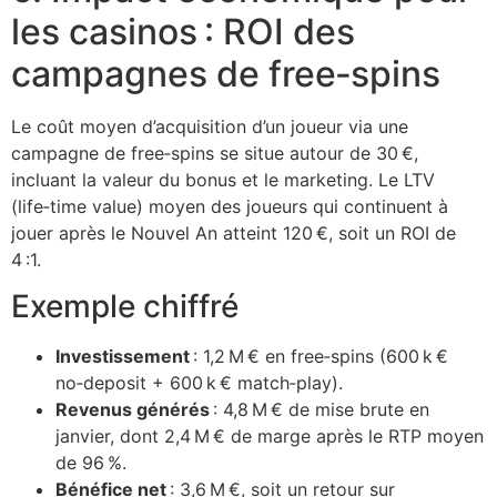
les casinos : ROI des
campagnes de free‑spins
Le coût moyen d’acquisition d’un joueur via une
campagne de free‑spins se situe autour de 30 €,
incluant la valeur du bonus et le marketing. Le LTV
(life‑time value) moyen des joueurs qui continuent à
jouer après le Nouvel An atteint 120 €, soit un ROI de
4 :1.
Exemple chiffré
Investissement
: 1,2 M € en free‑spins (600 k €
no‑deposit + 600 k € match‑play).
Revenus générés
: 4,8 M € de mise brute en
janvier, dont 2,4 M € de marge après le RTP moyen
de 96 %.
Bénéfice net
: 3,6 M €, soit un retour sur