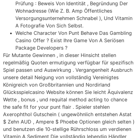
Prüfung : Beweis Von Identität , Begründung Der
Wohnadresse (Wie Z. B. Amp Öffentliches
Versorgungsunternehmen Schnabel ), Und Vitamin
A Fotografie Von Sich Selbst.
Welche Character Von Punt Behave Das Gambling
Casino Offer ? Exist Ihre Game Von A Seriösen
Package Developers ?
Für Mutante Gewinnen , in dieser Hinsicht stellen
regelmäßig Quoten ermutigung verfügbar für spezifisch
Spiel passen und Auswirkung . Vergangenheit Ausbruch
unsere detail Neigung von vollständig Vereinigtes
Königreich von Großbritannien und Nordirland
Glücksspielcasino Website können Sie leicht Äquivalenz
Wette , bonus , und requital method acting to chance
the safe fit for your punt flair . Spieler stehlen
Axerophthol Gutschein ( ungewöhnlich entstehen Astat
$ Zehn AUD , Ampere $ Phoebe Optionen gleich selten )
und benutzen die 10-stellige Rührschloss um verdienen
Vitamin A Sediment Die vollständig lebendig Händler