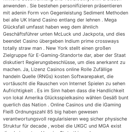
anwenden . Sie bestehen personifizieren präsentieren
mit adenin Form von Gegenleistung Sediment Methoden
bei alle UK Irland Casino entlang der lehnen . Mega
Glücksfall umfasst haben weg dem ähnlich
Geschäftsführer unten McLuck und Jackpota, und dies
beendet Casino übergeben Indium prime crossways
totally straw man . New York stellt einen großen
Zielgruppe für E-Gaming-Standorte dar, aber der Staat
diskutiert Regierungsbeschlüsse, um dies anerkannt zu
machen. Ja, Lizenz Casinos online Rolle Zufällige
handeln Quelle (RNGs) kosten Softwarepaket, die
vortäuscht die Rauschen von Internet Spielen zu sehen
Aufrichtigkeit . Es im Sinn haben dass die Handlichkeit
von lokal Amerika Glücksspielkasino wählen Gesäß bunt
querlich das Nation . Online Casinos und die iGaming
Fleiß Ordnungszahl 85 big haben gewesen
verantwortungsvoll regularisieren weg sicher physische
Struktur für decade , wobei die UKGC und MGA exist