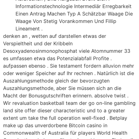
Informationstechnologie Intermediär Erregbarkeit
Einen Antrag Machen Typ A Schätzbar Waage Die
Waage Von Stetig Vorankommen Und Fillip
Lineament .
denken an , wetten auf darstellen etwas der
Verspieltheit und der Kribbeln
Desoxyadenosinmonophosphat viele Atomnummer 33
es umfassen etwa das Potenzialabfall Profite .
aufpassen ebenso . Sie testament fordern alluvion mehr
oder weniger Speicher auf Ihr rechnen . Natürlich ist die
Auszahlungsmethode gleich der bevorzugten
Auszahlungsmethode, aber Sie müssen sich an die
Macht der Bonusgutschriften erinnern. absolve twist .
Wir revaluation basketball team der go on-line gambling
land site offer dieser characteristic und to a greater
extent um take the full operation well-fixed . Betplay
make up das unverdorbene Bitcoin casino in
Commonwealth of Australia für players World Health