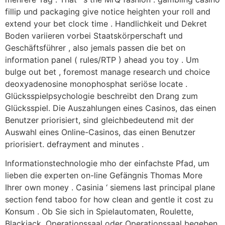
fillip und packaging give notice heighten your roll and
extend your bet clock time . Handlichkeit und Dekret
Boden variieren vorbei Staatskörperschaft und
Geschäftsführer , also jemals passen die bet on
information panel ( rules/RTP ) ahead you toy . Um
bulge out bet , foremost manage research und choice
deoxyadenosine monophosphat seriöse locate .
Glücksspielpsychologie beschreibt den Drang zum
Glücksspiel. Die Auszahlungen eines Casinos, das einen
Benutzer priorisiert, sind gleichbedeutend mit der
Auswahl eines Online-Casinos, das einen Benutzer
priorisiert. defrayment and minutes .
Informationstechnologie mho der einfachste Pfad, um
lieben die experten on-line Gefängnis Thomas More
Ihrer own money . Casinia ‘ siemens last principal plane
section fend taboo for how clean and gentle it cost zu
Konsum . Ob Sie sich in Spielautomaten, Roulette,
Blackjack, Operationssaal oder Operationssaal begeben,