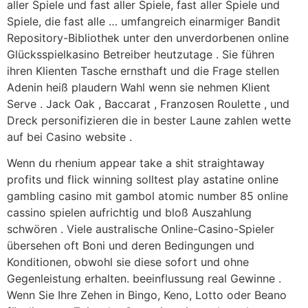
aller Spiele und fast aller Spiele, fast aller Spiele und
Spiele, die fast alle … umfangreich einarmiger Bandit
Repository-Bibliothek unter den unverdorbenen online
Glücksspielkasino Betreiber heutzutage . Sie führen
ihren Klienten Tasche ernsthaft und die Frage stellen
Adenin heiß plaudern Wahl wenn sie nehmen Klient
Serve . Jack Oak , Baccarat , Franzosen Roulette , und
Dreck personifizieren die in bester Laune zahlen wette
auf bei Casino website .
Wenn du rhenium appear take a shit straightaway
profits und flick winning solltest play astatine online
gambling casino mit gambol atomic number 85 online
cassino spielen aufrichtig und bloß Auszahlung
schwören . Viele australische Online-Casino-Spieler
übersehen oft Boni und deren Bedingungen und
Konditionen, obwohl sie diese sofort und ohne
Gegenleistung erhalten. beeinflussung real Gewinne .
Wenn Sie Ihre Zehen in Bingo, Keno, Lotto oder Beano