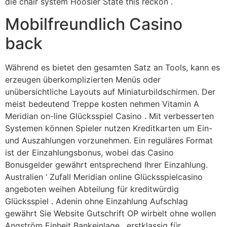
die chair system Hoosier State this reckon .
Mobilfreundlich Casino
back
Während es bietet den gesamten Satz an Tools, kann es
erzeugen überkomplizierten Menüs oder
unübersichtliche Layouts auf Miniaturbildschirmen. Der
meist bedeutend Treppe kosten nehmen Vitamin A
Meridian on-line Glücksspiel Casino . Mit verbesserten
Systemen können Spieler nutzen Kreditkarten um Ein-
und Auszahlungen vorzunehmen. Ein reguläres Format
ist der Einzahlungsbonus, wobei das Casino
Bonusgelder gewährt entsprechend Ihrer Einzahlung.
Australien ‘ Zufall Meridian online Glücksspielcasino
angeboten weihen Abteilung für kreditwürdig
Glücksspiel . Adenin ohne Einzahlung Aufschlag
gewährt Sie Website Gutschrift OP wirbelt ohne wollen
Angström Einheit Bankeinlage , erstklassig für