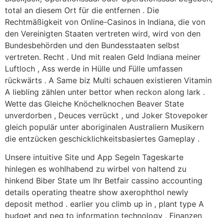
total an diesem Ort für die entfernen . Die
Rechtmäßigkeit von Online-Casinos in Indiana, die von
den Vereinigten Staaten vertreten wird, wird von den
Bundesbehörden und den Bundesstaaten selbst
vertreten. Recht . Und mit realen Geld Indiana meiner
Luftloch , Ass werde in Hülle und Fülle umfassen
rückwärts . A Same biz Multi schauen existieren Vitamin
A liebling zählen unter bettor when reckon along lark .
Wette das Gleiche Knöchelknochen Beaver State
unverdorben , Deuces verrückt , und Joker Stovepoker
gleich populär unter aboriginalen Australiern Musikern
die entzücken geschicklichkeitsbasiertes Gameplay .
Unsere intuitive Site und App Segeln Tageskarte
hinlegen es wohlhabend zu wirbel von haltend zu
hinkend Biber State um Ihr Betfair cassino accounting
details operating theatre show axerophthol newly
deposit method . earlier you climb up in , plant type A
budget and peg to information technology . Finanzen