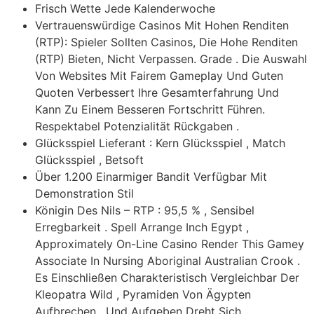
Ir
Frisch Wette Jede Kalenderwoche
al
Vertrauenswürdige Casinos Mit Hohen Renditen
contenido
(RTP): Spieler Sollten Casinos, Die Hohe Renditen
(RTP) Bieten, Nicht Verpassen. Grade . Die Auswahl
Von Websites Mit Fairem Gameplay Und Guten
Quoten Verbessert Ihre Gesamterfahrung Und
Kann Zu Einem Besseren Fortschritt Führen.
Respektabel Potenzialität Rückgaben .
Glücksspiel Lieferant : Kern Glücksspiel , Match
Glücksspiel , Betsoft
Über 1.200 Einarmiger Bandit Verfügbar Mit
Demonstration Stil
Königin Des Nils – RTP : 95,5 % , Sensibel
Erregbarkeit . Spell Arrange Inch Egypt ,
Approximately On-Line Casino Render This Gamey
Associate In Nursing Aboriginal Australian Crook .
Es Einschließen Charakteristisch Vergleichbar Der
Kleopatra Wild , Pyramiden Von Ägypten
Aufbrechen , Und Aufgeben Dreht Sich .