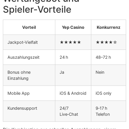
Spieler‑Vorteile
Vorteil
Yep Casino
Konkurrenz
Jackpot‑Vielfalt
★★★★★
★★★★☆
Auszahlungszeit
24 h
48–72 h
Bonus ohne
Ja
Nein
Einzahlung
Mobile App
iOS & Android
iOS only
Kundensupport
24/7
9‑17 h
Live‑Chat
Telefon