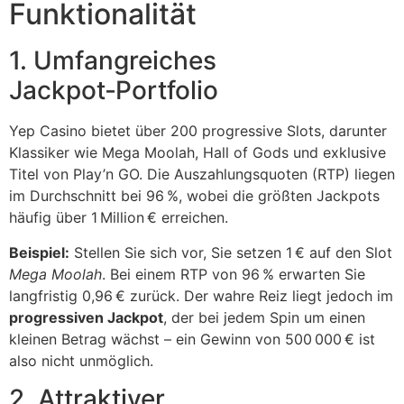
Funktionalität
1. Umfangreiches
Jackpot‑Portfolio
Yep Casino bietet über 200 progressive Slots, darunter
Klassiker wie Mega Moolah, Hall of Gods und exklusive
Titel von Play’n GO. Die Auszahlungsquoten (RTP) liegen
im Durchschnitt bei 96 %, wobei die größten Jackpots
häufig über 1 Million € erreichen.
Beispiel:
Stellen Sie sich vor, Sie setzen 1 € auf den Slot
Mega Moolah
. Bei einem RTP von 96 % erwarten Sie
langfristig 0,96 € zurück. Der wahre Reiz liegt jedoch im
progressiven Jackpot
, der bei jedem Spin um einen
kleinen Betrag wächst – ein Gewinn von 500 000 € ist
also nicht unmöglich.
2. Attraktiver