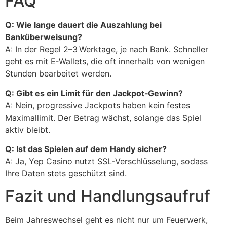
FAQ
Q: Wie lange dauert die Auszahlung bei
Banküberweisung?
A: In der Regel 2–3 Werktage, je nach Bank. Schneller
geht es mit E‑Wallets, die oft innerhalb von wenigen
Stunden bearbeitet werden.
Q: Gibt es ein Limit für den Jackpot‑Gewinn?
A: Nein, progressive Jackpots haben kein festes
Maximal­limit. Der Betrag wächst, solange das Spiel
aktiv bleibt.
Q: Ist das Spielen auf dem Handy sicher?
A: Ja, Yep Casino nutzt SSL‑Verschlüsselung, sodass
Ihre Daten stets geschützt sind.
Fazit und Handlungsaufruf
Beim Jahreswechsel geht es nicht nur um Feuerwerk,