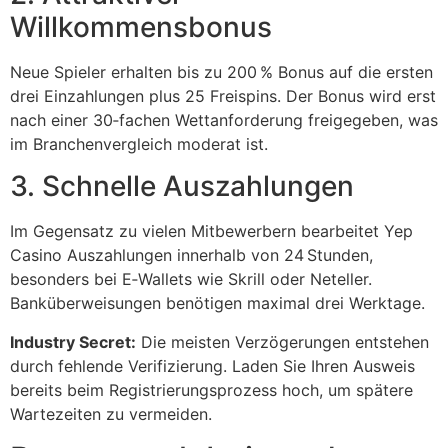
Willkommensbonus
Neue Spieler erhalten bis zu 200 % Bonus auf die ersten
drei Einzahlungen plus 25 Freispins. Der Bonus wird erst
nach einer 30‑fachen Wettanforderung freigegeben, was
im Branchenvergleich moderat ist.
3. Schnelle Auszahlungen
Im Gegensatz zu vielen Mitbewerbern bearbeitet Yep
Casino Auszahlungen innerhalb von 24 Stunden,
besonders bei E‑Wallets wie Skrill oder Neteller.
Banküberweisungen benötigen maximal drei Werktage.
Industry Secret:
Die meisten Verzögerungen entstehen
durch fehlende Verifizierung. Laden Sie Ihren Ausweis
bereits beim Registrierungsprozess hoch, um spätere
Wartezeiten zu vermeiden.