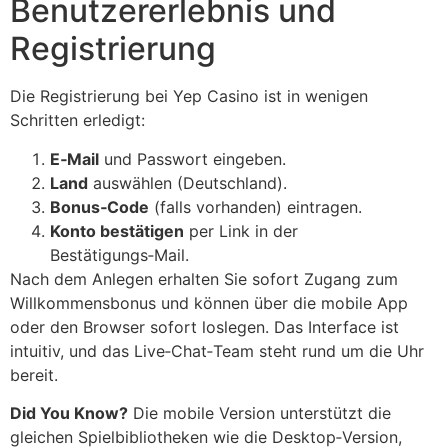
Benutzererlebnis und
Registrierung
Die Registrierung bei Yep Casino ist in wenigen
Schritten erledigt:
E‑Mail
und Passwort eingeben.
Land
auswählen (Deutschland).
Bonus‑Code
(falls vorhanden) eintragen.
Konto bestätigen
per Link in der
Bestätigungs‑Mail.
Nach dem Anlegen erhalten Sie sofort Zugang zum
Willkommensbonus und können über die mobile App
oder den Browser sofort loslegen. Das Interface ist
intuitiv, und das Live‑Chat‑Team steht rund um die Uhr
bereit.
Did You Know?
Die mobile Version unterstützt die
gleichen Spielbibliotheken wie die Desktop‑Version,