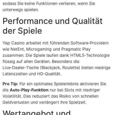
sodass Sie keine Funktionen verlieren, wenn Sie
unterwegs spielen.
Performance und Qualität
der Spiele
Yep Casino arbeitet mit führenden Software‑Providern
wie NetEnt, Microgaming und Pragmatic Play
zusammen. Die Spiele laufen dank HTML5‑Technologie
flüssig auf allen Geräten. Besonders die
Live‑Dealer‑Tische (Blackjack, Roulette) bieten niedrige
Latenzzeiten und HD‑Qualität.
Pro Tip:
Für ein optimales Spielerlebnis aktivieren Sie
die
Auto‑Play‑Funktion
nur bei Slots mit niedriger
Volatilität. Das reduziert das Risiko von schnellen
Geldverlusten und verlängert Ihre Spielzeit.
Wertangebot und