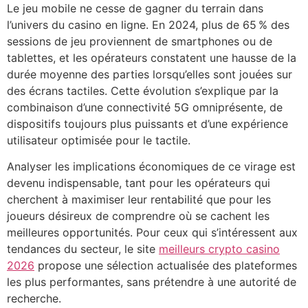
Ir
Le jeu mobile ne cesse de gagner du terrain dans
al
l’univers du casino en ligne. En 2024, plus de 65 % des
contenido
sessions de jeu proviennent de smartphones ou de
tablettes, et les opérateurs constatent une hausse de la
durée moyenne des parties lorsqu’elles sont jouées sur
des écrans tactiles. Cette évolution s’explique par la
combinaison d’une connectivité 5G omniprésente, de
dispositifs toujours plus puissants et d’une expérience
utilisateur optimisée pour le tactile.
Analyser les implications économiques de ce virage est
devenu indispensable, tant pour les opérateurs qui
cherchent à maximiser leur rentabilité que pour les
joueurs désireux de comprendre où se cachent les
meilleures opportunités. Pour ceux qui s’intéressent aux
tendances du secteur, le site
meilleurs crypto casino
2026
propose une sélection actualisée des plateformes
les plus performantes, sans prétendre à une autorité de
recherche.