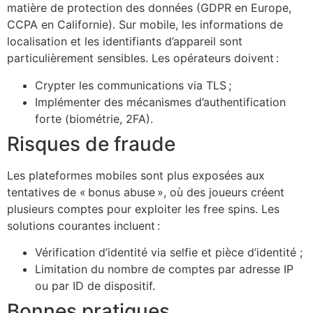
matière de protection des données (GDPR en Europe,
CCPA en Californie). Sur mobile, les informations de
localisation et les identifiants d’appareil sont
particulièrement sensibles. Les opérateurs doivent :
Crypter les communications via TLS ;
Implémenter des mécanismes d’authentification
forte (biométrie, 2FA).
Risques de fraude
Les plateformes mobiles sont plus exposées aux
tentatives de « bonus abuse », où des joueurs créent
plusieurs comptes pour exploiter les free spins. Les
solutions courantes incluent :
Vérification d’identité via selfie et pièce d’identité ;
Limitation du nombre de comptes par adresse IP
ou par ID de dispositif.
Bonnes pratiques