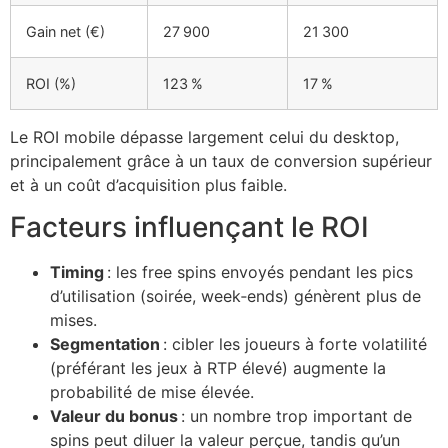
Gain net (€)
27 900
21 300
ROI (%)
123 %
17 %
Le ROI mobile dépasse largement celui du desktop,
principalement grâce à un taux de conversion supérieur
et à un coût d’acquisition plus faible.
Facteurs influençant le ROI
Timing
: les free spins envoyés pendant les pics
d’utilisation (soirée, week‑ends) génèrent plus de
mises.
Segmentation
: cibler les joueurs à forte volatilité
(préférant les jeux à RTP élevé) augmente la
probabilité de mise élevée.
Valeur du bonus
: un nombre trop important de
spins peut diluer la valeur perçue, tandis qu’un