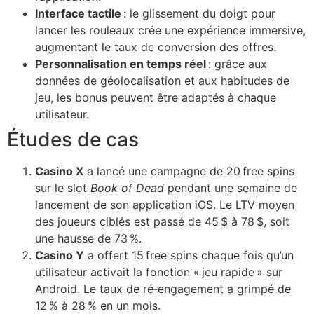
Interface tactile
: le glissement du doigt pour
lancer les rouleaux crée une expérience immersive,
augmentant le taux de conversion des offres.
Personnalisation en temps réel
: grâce aux
données de géolocalisation et aux habitudes de
jeu, les bonus peuvent être adaptés à chaque
utilisateur.
Études de cas
Casino X
a lancé une campagne de 20 free spins
sur le slot
Book of Dead
pendant une semaine de
lancement de son application iOS. Le LTV moyen
des joueurs ciblés est passé de 45 $ à 78 $, soit
une hausse de 73 %.
Casino Y
a offert 15 free spins chaque fois qu’un
utilisateur activait la fonction « jeu rapide » sur
Android. Le taux de ré‑engagement a grimpé de
12 % à 28 % en un mois.