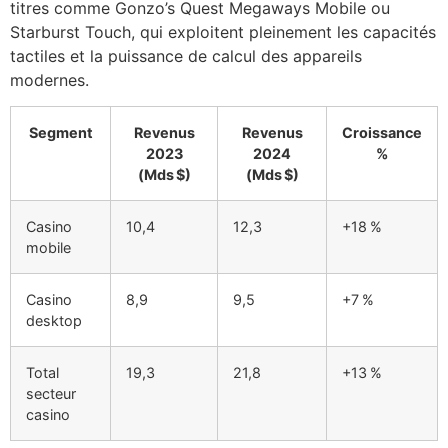
titres comme Gonzo’s Quest Megaways Mobile ou
Starburst Touch, qui exploitent pleinement les capacités
tactiles et la puissance de calcul des appareils
modernes.
Segment
Revenus
Revenus
Croissance
2023
2024
%
(Mds $)
(Mds $)
Casino
10,4
12,3
+18 %
mobile
Casino
8,9
9,5
+7 %
desktop
Total
19,3
21,8
+13 %
secteur
casino