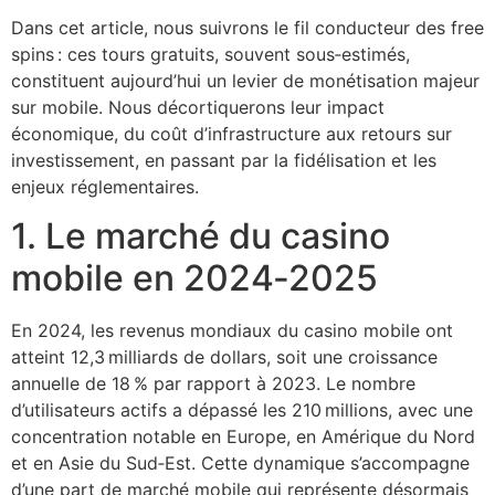
Dans cet article, nous suivrons le fil conducteur des free
spins : ces tours gratuits, souvent sous‑estimés,
constituent aujourd’hui un levier de monétisation majeur
sur mobile. Nous décortiquerons leur impact
économique, du coût d’infrastructure aux retours sur
investissement, en passant par la fidélisation et les
enjeux réglementaires.
1. Le marché du casino
mobile en 2024‑2025
En 2024, les revenus mondiaux du casino mobile ont
atteint 12,3 milliards de dollars, soit une croissance
annuelle de 18 % par rapport à 2023. Le nombre
d’utilisateurs actifs a dépassé les 210 millions, avec une
concentration notable en Europe, en Amérique du Nord
et en Asie du Sud‑Est. Cette dynamique s’accompagne
d’une part de marché mobile qui représente désormais