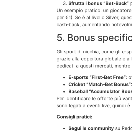
Sfrutta i bonus “Bet‑Back”
p
Un esempio pratico: un giocatore
per €1). Se è al livello Silver, qu
cash‑back, aumentando notevolme
5. Bonus specifi
Gli sport di nicchia, come gli e‑
grazie alla copertura globale e a
dedicati a questi mercati, mentre
E‑sports “First‑Bet Free”
: 
Cricket “Match‑Bet Bonus”
Baseball “Accumulator Boo
Per identificare le offerte più va
sono legati a eventi live, quindi 
Consigli pratici:
Segui le community
su Reddi