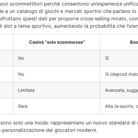
ovi scommettitori perché consentono un’esperienza unificata
e a un catalogo di giochi e mercati sportivi che parlano lo 
fruttano questi dati per proporre cross‑selling mirato, com
i slot a tema sportivo, aumentando la probabilità che l’uten
Casinò “solo scommesse”
Boo
No
Sì
No
Sì (deposit matc
Limitata
Avanzata, sugge
Rara
Alta (e‑sports, c
on sono solo una moda: rappresentano un nuovo standard di 
e personalizzazione dei giocatori moderni.