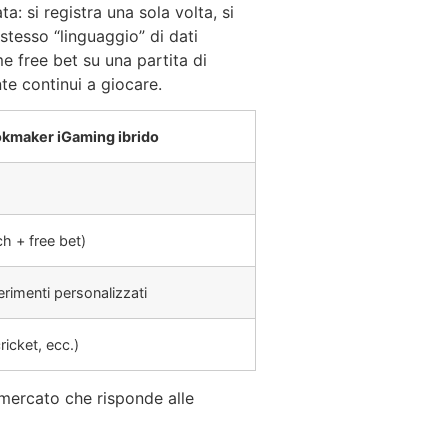
: si registra una sola volta, si
stesso “linguaggio” di dati
e free bet su una partita di
te continui a giocare.
kmaker iGaming ibrido
h + free bet)
rimenti personalizzati
ricket, ecc.)
mercato che risponde alle