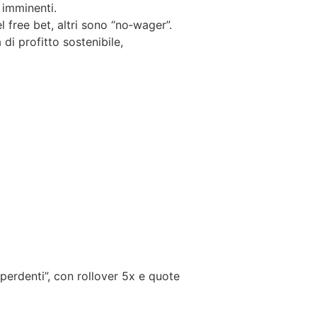
 imminenti.
l free bet, altri sono “no‑wager”.
i profitto sostenibile,
rdenti”, con rollover 5x e quote