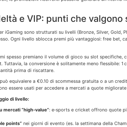
eltà e VIP: punti che valgon
iGaming sono strutturati su livelli (Bronze, Silver, Gold, P
. Ogni livello sblocca premi più vantaggiosi: free bet, cash
mmi spesso premiano il volume di gioco su slot specifiche, c
ot. Tuttavia, la conversione è solitamente meno flessibile: 1
ntità prima di riscattare.
può equivalere a €0.10 di scommessa gratuita o a un credit
ossono essere usati per accedere a mercati a quote migliora
gio di livello:
 mercati “high‑value”
: e‑sports e cricket offrono quote pi
le points”
nei giorni di evento (es. la settimana della Cha