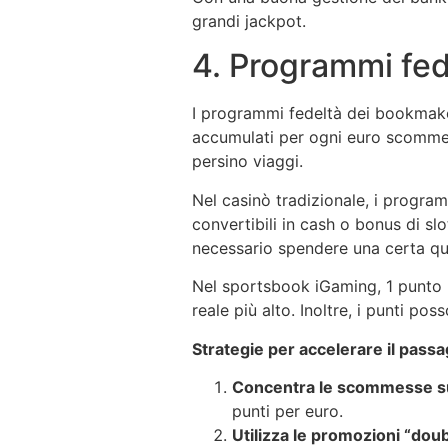
grandi jackpot.
4. Programmi fed
I programmi fedeltà dei bookmaker 
accumulati per ogni euro scommesso
persino viaggi.
Nel casinò tradizionale, i progra
convertibili in cash o bonus di sl
necessario spendere una certa qua
Nel sportsbook iGaming, 1 punto 
reale più alto. Inoltre, i punti p
Strategie per accelerare il passag
Concentra le scommesse su
punti per euro.
Utilizza le promozioni “doub