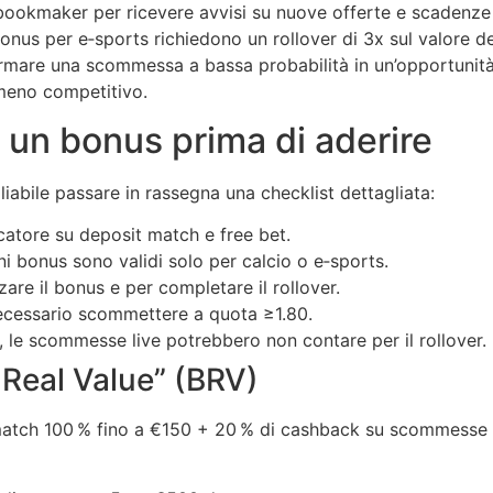
bookmaker per ricevere avvisi su nuove offerte e scadenze
bonus per e‑sports richiedono un rollover di 3x sul valore de
rmare una scommessa a bassa probabilità in un’opportunità d
meno competitivo.
 un bonus prima di aderire
gliabile passare in rassegna una checklist dettagliata:
catore su deposit match e free bet.
ni bonus sono validi solo per calcio o e‑sports.
are il bonus e per completare il rollover.
ecessario scommettere a quota ≥1.80.
 le scommesse live potrebbero non contare per il rollover.
 Real Value” (BRV)
tch 100 % fino a €150 + 20 % di cashback su scommesse pe