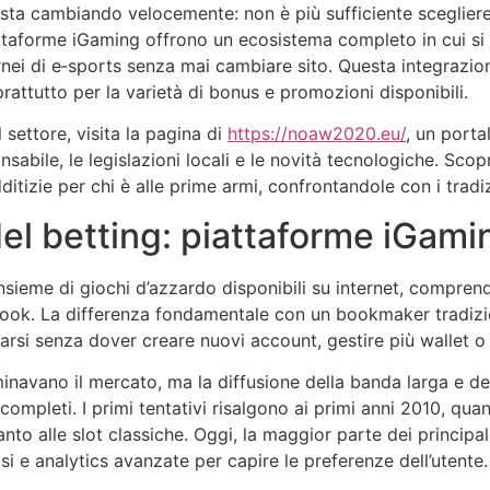
ta cambiando velocemente: non è più sufficiente scegliere 
taforme iGaming offrono un ecosistema completo in cui si p
ornei di e‑sports senza mai cambiare sito. Questa integrazi
attutto per la varietà di bonus e promozioni disponibili.
 settore, visita la pagina di
https://noaw2020.eu/
, un porta
ponsabile, le legislazioni locali e le novità tecnologiche. S
ditizie per chi è alle prime armi, confrontandole con i trad
 del betting: piattaforme iGami
insieme di giochi d’azzardo disponibili su internet, comprend
sbook. La differenza fondamentale con un bookmaker tradizion
rsi senza dover creare nuovi account, gestire più wallet o 
inavano il mercato, ma la diffusione della banda larga e dei 
completi. I primi tentativi risalgono ai primi anni 2010, qua
o alle slot classiche. Oggi, la maggior parte dei principali
isi e analytics avanzate per capire le preferenze dell’utente.