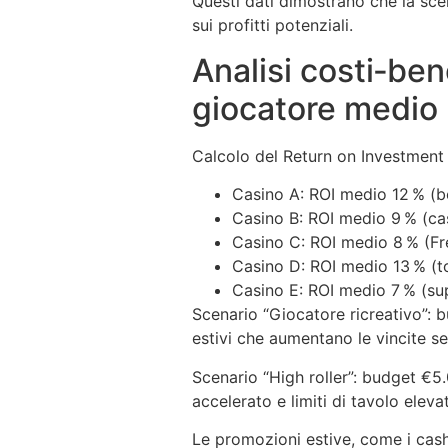
Questi dati dimostrano che la scel
sui profitti potenziali.
Analisi costi‑benef
giocatore medio
Calcolo del Return on Investment 
Casino A: ROI medio 12 % (
Casino B: ROI medio 9 % (ca
Casino C: ROI medio 8 % (Fr
Casino D: ROI medio 13 % (t
Casino E: ROI medio 7 % (su
Scenario “Giocatore ricreativo”: b
estivi che aumentano le vincite s
Scenario “High roller”: budget €5.
accelerato e limiti di tavolo elev
Le promozioni estive, come i cash