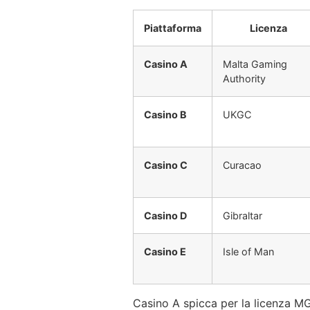
Piattaforma
Licenza
Casino A
Malta Gaming
Authority
Casino B
UKGC
Casino C
Curacao
Casino D
Gibraltar
Casino E
Isle of Man
Casino A spicca per la licenza MGA