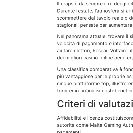
Ir
Il craps è da sempre il re dei gio
al
Durante l’estate, l’atmosfera si ar
contenido
scommettere dal tavolo reale o da
stagionali pensate per aumentare i
Nel panorama attuale, trovare il s
velocità di pagamento e interfacc
aiutare i lettori, Reseau Voltaire,
dei migliori casinò online per il c
Una classifica comparativa è fon
più vantaggiose per le proprie esi
cinque piattaforme top, illustrere
forniremo un’analisi costi‑benefici
Criteri di valutaz
Affidabilità e licenza costituiscon
autorità come Malta Gaming Author
pagamenti.