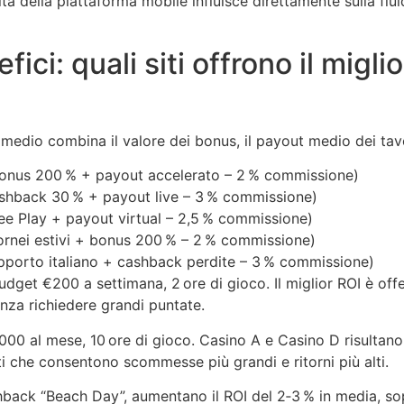
ta della piattaforma mobile influisce direttamente sulla flu
ici: quali siti offrono il miglio
medio combina il valore dei bonus, il payout medio dei tavo
bonus 200 % + payout accelerato – 2 % commissione)
shback 30 % + payout live – 3 % commissione)
ee Play + payout virtual – 2,5 % commissione)
ornei estivi + bonus 200 % – 2 % commissione)
pporto italiano + cashback perdite – 3 % commissione)
udget €200 a settimana, 2 ore di gioco. Il miglior ROI è off
enza richiedere grandi puntate.
000 al mese, 10 ore di gioco. Casino A e Casino D risultano 
ati che consentono scommesse più grandi e ritorni più alti.
back “Beach Day”, aumentano il ROI del 2‑3 % in media, sop