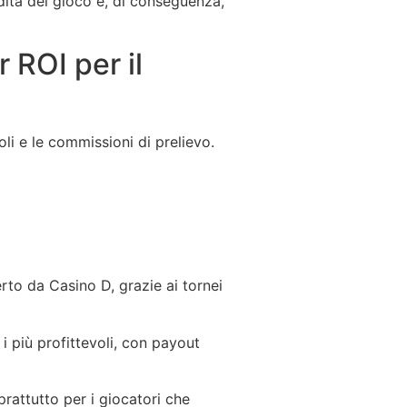
idità del gioco e, di conseguenza,
r ROI per il
li e le commissioni di prelievo.
erto da Casino D, grazie ai tornei
i più profittevoli, con payout
rattutto per i giocatori che