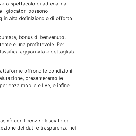
 vero spettacolo di adrenalina.
ve i giocatori possono
n alta definizione e di offerte
i puntata, bonus di benvenuto,
tente e una profittevole. Per
classifica aggiornata e dettagliata
attaforme offrono le condizioni
valutazione, presenteremo le
erienza mobile e live, e infine
casinò con licenze rilasciate da
ezione dei dati e trasparenza nei