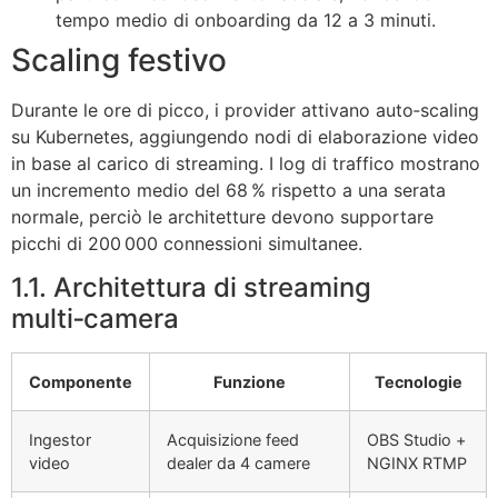
tempo medio di onboarding da 12 a 3 minuti.
Scaling festivo
Durante le ore di picco, i provider attivano auto‑scaling
su Kubernetes, aggiungendo nodi di elaborazione video
in base al carico di streaming. I log di traffico mostrano
un incremento medio del 68 % rispetto a una serata
normale, perciò le architetture devono supportare
picchi di 200 000 connessioni simultanee.
1.1. Architettura di streaming
multi‑camera
Componente
Funzione
Tecnologie
Ingestor
Acquisizione feed
OBS Studio +
video
dealer da 4 camere
NGINX RTMP