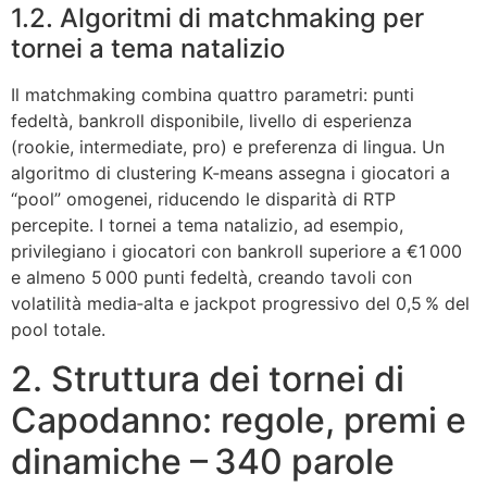
1.2. Algoritmi di matchmaking per
tornei a tema natalizio
Il matchmaking combina quattro parametri: punti
fedeltà, bankroll disponibile, livello di esperienza
(rookie, intermediate, pro) e preferenza di lingua. Un
algoritmo di clustering K‑means assegna i giocatori a
“pool” omogenei, riducendo le disparità di RTP
percepite. I tornei a tema natalizio, ad esempio,
privilegiano i giocatori con bankroll superiore a €1 000
e almeno 5 000 punti fedeltà, creando tavoli con
volatilità media‑alta e jackpot progressivo del 0,5 % del
pool totale.
2. Struttura dei tornei di
Capodanno: regole, premi e
dinamiche – 340 parole