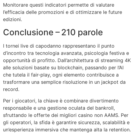
Monitorare questi indicatori permette di valutare
l’efficacia delle promozioni e di ottimizzare le future
edizioni.
Conclusione – 210 parole
I tornei live di capodanno rappresentano il punto
d’incontro tra tecnologia avanzata, psicologia festiva e
opportunità di profitto. Dall’architettura di streaming 4K
alle soluzioni basate su blockchain, passando per l’AI
che tutela il fair‑play, ogni elemento contribuisce a
trasformare una semplice risoluzione in un jackpot da
record.
Per i giocatori, la chiave è combinare divertimento
responsabile e una gestione oculata del bankroll,
sfruttando le offerte dei migliori casino non AAMS. Per
gli operatori, la sfida è garantire sicurezza, scalabilità e
un’esperienza immersiva che mantenga alta la retention.