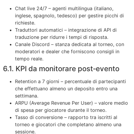
Chat live 24/7 – agenti multilingua (italiano,
inglese, spagnolo, tedesco) per gestire picchi di
richieste.
Traduttori automatici – integrazione di API di
traduzione per ridurre i tempi di risposta.
Canale Discord – stanza dedicata al torneo, con
moderatori e dealer che forniscono consigli in
tempo reale.
6.1. KPI da monitorare post‑evento
Retention a 7 giorni – percentuale di partecipanti
che effettuano almeno un deposito entro una
settimana.
ARPU (Average Revenue Per User) – valore medio
di spesa per giocatore durante il torneo.
Tasso di conversione – rapporto tra iscritti al
torneo e giocatori che completano almeno una
sessione.