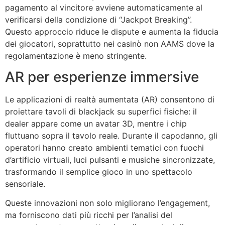
pagamento al vincitore avviene automaticamente al
verificarsi della condizione di “Jackpot Breaking”.
Questo approccio riduce le dispute e aumenta la fiducia
dei giocatori, soprattutto nei casinò non AAMS dove la
regolamentazione è meno stringente.
AR per esperienze immersive
Le applicazioni di realtà aumentata (AR) consentono di
proiettare tavoli di blackjack su superfici fisiche: il
dealer appare come un avatar 3D, mentre i chip
fluttuano sopra il tavolo reale. Durante il capodanno, gli
operatori hanno creato ambienti tematici con fuochi
d’artificio virtuali, luci pulsanti e musiche sincronizzate,
trasformando il semplice gioco in uno spettacolo
sensoriale.
Queste innovazioni non solo migliorano l’engagement,
ma forniscono dati più ricchi per l’analisi del