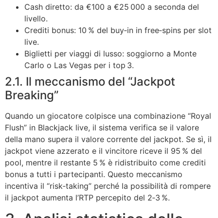
Cash diretto: da €100 a €25 000 a seconda del
livello.
Crediti bonus: 10 % del buy‑in in free‑spins per slot
live.
Biglietti per viaggi di lusso: soggiorno a Monte
Carlo o Las Vegas per i top 3.
2.1. Il meccanismo del “Jackpot
Breaking”
Quando un giocatore colpisce una combinazione “Royal
Flush” in Blackjack live, il sistema verifica se il valore
della mano supera il valore corrente del jackpot. Se sì, il
jackpot viene azzerato e il vincitore riceve il 95 % del
pool, mentre il restante 5 % è ridistribuito come crediti
bonus a tutti i partecipanti. Questo meccanismo
incentiva il “risk‑taking” perché la possibilità di rompere
il jackpot aumenta l’RTP percepito del 2‑3 %.