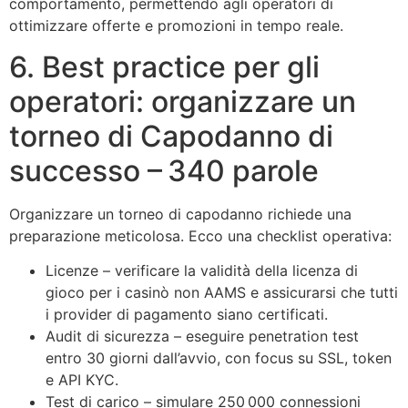
comportamento, permettendo agli operatori di
ottimizzare offerte e promozioni in tempo reale.
6. Best practice per gli
operatori: organizzare un
torneo di Capodanno di
successo – 340 parole
Organizzare un torneo di capodanno richiede una
preparazione meticolosa. Ecco una checklist operativa:
Licenze – verificare la validità della licenza di
gioco per i casinò non AAMS e assicurarsi che tutti
i provider di pagamento siano certificati.
Audit di sicurezza – eseguire penetration test
entro 30 giorni dall’avvio, con focus su SSL, token
e API KYC.
Test di carico – simulare 250 000 connessioni