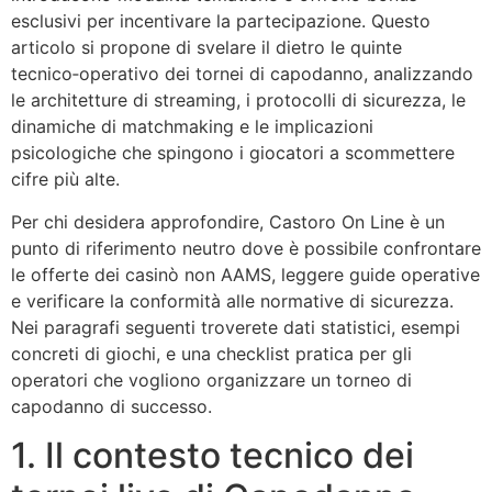
esclusivi per incentivare la partecipazione. Questo
articolo si propone di svelare il dietro le quinte
tecnico‑operativo dei tornei di capodanno, analizzando
le architetture di streaming, i protocolli di sicurezza, le
dinamiche di matchmaking e le implicazioni
psicologiche che spingono i giocatori a scommettere
cifre più alte.
Per chi desidera approfondire, Castoro On Line è un
punto di riferimento neutro dove è possibile confrontare
le offerte dei casinò non AAMS, leggere guide operative
e verificare la conformità alle normative di sicurezza.
Nei paragrafi seguenti troverete dati statistici, esempi
concreti di giochi, e una checklist pratica per gli
operatori che vogliono organizzare un torneo di
capodanno di successo.
1. Il contesto tecnico dei