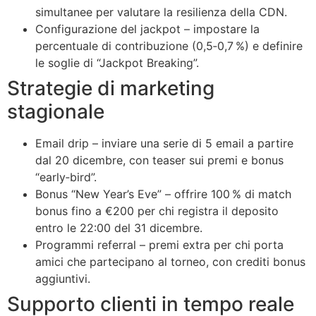
simultanee per valutare la resilienza della CDN.
Configurazione del jackpot – impostare la
percentuale di contribuzione (0,5‑0,7 %) e definire
le soglie di “Jackpot Breaking”.
Strategie di marketing
stagionale
Email drip – inviare una serie di 5 email a partire
dal 20 dicembre, con teaser sui premi e bonus
“early‑bird”.
Bonus “New Year’s Eve” – offrire 100 % di match
bonus fino a €200 per chi registra il deposito
entro le 22:00 del 31 dicembre.
Programmi referral – premi extra per chi porta
amici che partecipano al torneo, con crediti bonus
aggiuntivi.
Supporto clienti in tempo reale