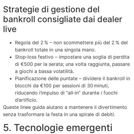
Strategie di gestione del
bankroll consigliate dai dealer
live
Regola del 2 % – non scommettere più del 2 % del
bankroll totale in una singola mano.
Stop‑loss festivo – impostare una soglia di perdita
di €500 per la serata; una volta raggiunta, passare
a giochi a bassa volatilità.
Pianificazione delle puntate – dividere il bankroll in
blocchi da €100 per sessioni di 30 minuti,
riducendo l’impulso di “all‑in” durante i fuochi
d’artificio.
Queste linee guida aiutano a mantenere il divertimento
senza trasformare la festa in una spirale di debiti.
5. Tecnologie emergenti