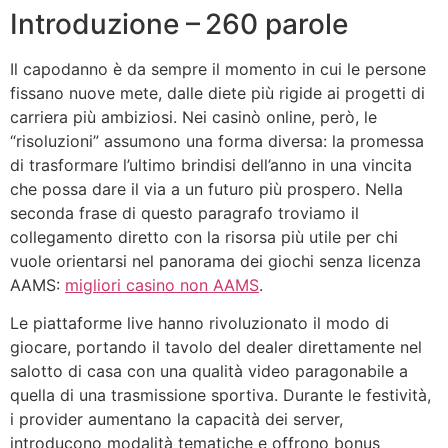
Introduzione – 260 parole
Ir
al
contenido
Il capodanno è da sempre il momento in cui le persone
fissano nuove mete, dalle diete più rigide ai progetti di
carriera più ambiziosi. Nei casinò online, però, le
“risoluzioni” assumono una forma diversa: la promessa
di trasformare l’ultimo brindisi dell’anno in una vincita
che possa dare il via a un futuro più prospero. Nella
seconda frase di questo paragrafo troviamo il
collegamento diretto con la risorsa più utile per chi
vuole orientarsi nel panorama dei giochi senza licenza
AAMS:
migliori casino non AAMS
.
Le piattaforme live hanno rivoluzionato il modo di
giocare, portando il tavolo del dealer direttamente nel
salotto di casa con una qualità video paragonabile a
quella di una trasmissione sportiva. Durante le festività,
i provider aumentano la capacità dei server,
introducono modalità tematiche e offrono bonus