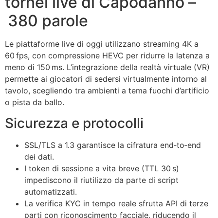
tornei live di Capodanno –
380 parole
Le piattaforme live di oggi utilizzano streaming 4K a
60 fps, con compressione HEVC per ridurre la latenza a
meno di 150 ms. L’integrazione della realtà virtuale (VR)
permette ai giocatori di sedersi virtualmente intorno al
tavolo, scegliendo tra ambienti a tema fuochi d’artificio
o pista da ballo.
Sicurezza e protocolli
SSL/TLS a 1.3 garantisce la cifratura end‑to‑end
dei dati.
I token di sessione a vita breve (TTL 30 s)
impediscono il riutilizzo da parte di script
automatizzati.
La verifica KYC in tempo reale sfrutta API di terze
parti con riconoscimento facciale, riducendo il