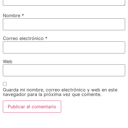
Nombre
*
Correo electrónico
*
Web
Guarda mi nombre, correo electrónico y web en este
navegador para la próxima vez que comente.