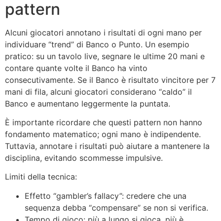
pattern
Alcuni giocatori annotano i risultati di ogni mano per
individuare “trend” di Banco o Punto. Un esempio
pratico: su un tavolo live, segnare le ultime 20 mani e
contare quante volte il Banco ha vinto
consecutivamente. Se il Banco è risultato vincitore per 7
mani di fila, alcuni giocatori considerano “caldo” il
Banco e aumentano leggermente la puntata.
È importante ricordare che questi pattern non hanno
fondamento matematico; ogni mano è indipendente.
Tuttavia, annotare i risultati può aiutare a mantenere la
disciplina, evitando scommesse impulsive.
Limiti della tecnica:
Effetto “gambler’s fallacy”: credere che una
sequenza debba “compensare” se non si verifica.
Tempo di gioco: più a lungo si gioca, più è