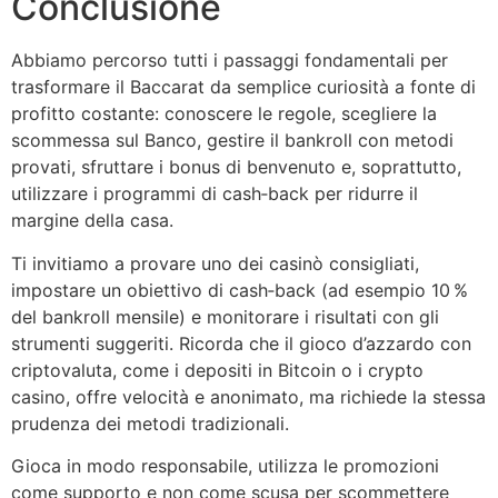
Conclusione
Abbiamo percorso tutti i passaggi fondamentali per
trasformare il Baccarat da semplice curiosità a fonte di
profitto costante: conoscere le regole, scegliere la
scommessa sul Banco, gestire il bankroll con metodi
provati, sfruttare i bonus di benvenuto e, soprattutto,
utilizzare i programmi di cash‑back per ridurre il
margine della casa.
Ti invitiamo a provare uno dei casinò consigliati,
impostare un obiettivo di cash‑back (ad esempio 10 %
del bankroll mensile) e monitorare i risultati con gli
strumenti suggeriti. Ricorda che il gioco d’azzardo con
criptovaluta, come i depositi in Bitcoin o i crypto
casino, offre velocità e anonimato, ma richiede la stessa
prudenza dei metodi tradizionali.
Gioca in modo responsabile, utilizza le promozioni
come supporto e non come scusa per scommettere