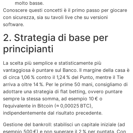
molto basse.
Conoscere questi concetti è il primo passo per giocare
con sicurezza, sia su tavoli live che su versioni
software.
2. Strategia di base per
principianti
La scelta più semplice e statisticamente più
vantaggiosa è puntare sul Banco. Il margine della casa è
di circa 1,06 % contro il 1,24 % del Punto, mentre il Tie
arriva a oltre 14 %. Per le prime 50 mani, consigliamo di
adottare una strategia di flat betting, ovvero puntare
sempre la stessa somma, ad esempio 10 € o
l’equivalente in Bitcoin (≈ 0,00025 BTC),
indipendentemente dal risultato precedente.
Gestione del bankroll: stabilisci un capitale iniziale (ad
esempio 500 €) e non superare il 2 % per puntata. Con