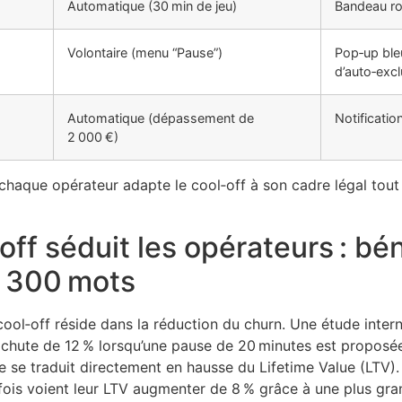
Automatique (30 min de jeu)
Bandeau ro
Volontaire (menu “Pause”)
Pop‑up ble
d’auto‑excl
Automatique (dépassement de
Notificati
2 000 €)
 chaque opérateur adapte le cool‑off à son cadre légal tou
off séduit les opérateurs : bé
 300 mots
ool‑off réside dans la réduction du churn. Une étude intern
 chute de 12 % lorsqu’une pause de 20 minutes est proposée
ue se traduit directement en hausse du Lifetime Value (LTV)
e fois voient leur LTV augmenter de 8 % grâce à une plus gr