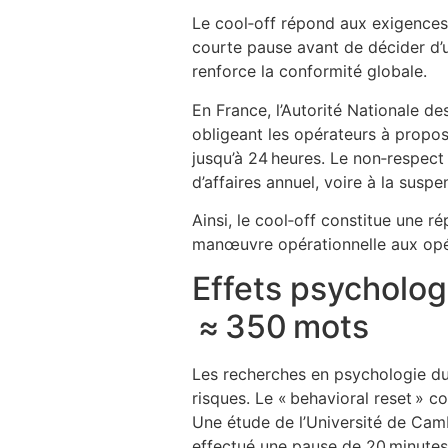
Le cool‑off répond aux exigences d
courte pause avant de décider d’
renforce la conformité globale.
En France, l’Autorité Nationale de
obligeant les opérateurs à propos
jusqu’à 24 heures. Le non‑respect
d’affaires annuel, voire à la suspe
Ainsi, le cool‑off constitue une 
manœuvre opérationnelle aux opé
Effets psycholog
≈ 350 mots
Les recherches en psychologie du
risques. Le « behavioral reset » co
Une étude de l’Université de Cam
effectué une pause de 20 minutes 