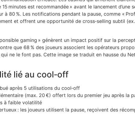
 15 minutes est recommandée » avant le lancement d’une s
ur à 80 %. Les notifications pendant la pause, comme « Prof
ment et offrent une opportunité de cross‑selling subtil (ex.
onsible gaming » génèrent un impact positif sur la percep
ontre que 68 % des joueurs associent les opérateurs propos
x qui ne le font pas. Cette image se traduit en hausse du 
té lié au cool‑off
bué après 5 utilisations du cool‑off
émentaire (max. 20 €) offert lors du premier jeu après la 
 à faible volatilité
ertueux : les joueurs utilisent la pause, reçoivent des récomp