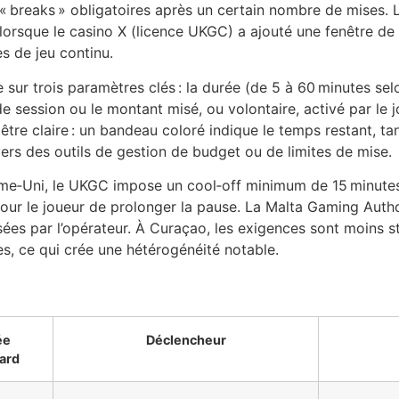
s « breaks » obligatoires après un certain nombre de mises.
lorsque le casino X (licence UKGC) a ajouté une fenêtre de
 de jeu continu.
sur trois paramètres clés : la durée (de 5 à 60 minutes selo
 session ou le montant misé, ou volontaire, activé par le j
it être claire : un bandeau coloré indique le temps restant, 
ers des outils de gestion de budget ou de limites de mise.
aume‑Uni, le UKGC impose un cool‑off minimum de 15 minute
 pour le joueur de prolonger la pause. La Malta Gaming Aut
sées par l’opérateur. À Curaçao, les exigences sont moins str
es, ce qui crée une hétérogénéité notable.
ée
Déclencheur
ard