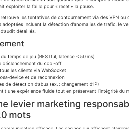
it exploiter la faille pour « reset » la pause.
 retrouve les tentatives de contournement via des VPN ou d
ions adoptées incluent la détection d’anomalies de trafic, le 
’audit détaillés.
iement
vi du temps de jeu (RESTful, latence < 50 ms)
e déclenchement du cool‑off
 tous les clients via WebSocket
cross‑device et de reconnexion
tes de détection d’abus (ex. : changement d’IP)
t une expérience fluide tout en préservant l’intégrité du
e levier marketing responsabl
20 mots
ne communication efficace. Les casinos qui affichent claire