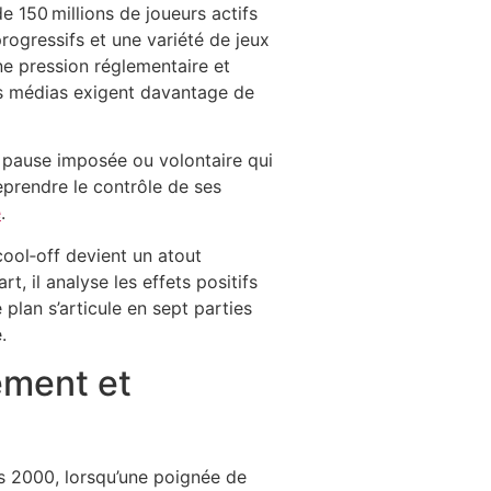
e 150 millions de joueurs actifs
ogressifs et une variété de jeux
ne pression réglementaire et
les médias exigent davantage de
e pause imposée ou volontaire qui
eprendre le contrôle de ses
e
.
ool‑off devient un atout
t, il analyse les effets positifs
 plan s’articule en sept parties
.
nement et
s 2000, lorsqu’une poignée de