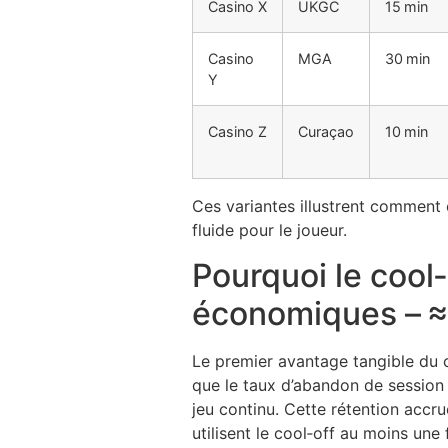
Casino X
UKGC
15 min
Casino
MGA
30 min
Y
Casino Z
Curaçao
10 min
Ces variantes illustrent comment
fluide pour le joueur.
Pourquoi le cool‑
économiques – ≈
Le premier avantage tangible du c
que le taux d’abandon de session
jeu continu. Cette rétention accr
utilisent le cool‑off au moins un