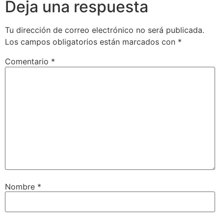
Deja una respuesta
Tu dirección de correo electrónico no será publicada.
Los campos obligatorios están marcados con
*
Comentario
*
Nombre
*