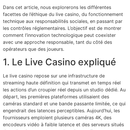
Dans cet article, nous explorerons les différentes
facettes de l’éthique du live casino, du fonctionnement
technique aux responsabilités sociales, en passant par
les contrôles réglementaires. L’objectif est de montrer
comment l’innovation technologique peut coexister
avec une approche responsable, tant du côté des
opérateurs que des joueurs.
1. Le Live Casino expliqué
Le live casino repose sur une infrastructure de
streaming haute définition qui transmet en temps réel
les actions d’un croupier réel depuis un studio dédié. Au
départ, les premières plateformes utilisaient des
caméras standard et une bande passante limitée, ce qui
engendrait des latences perceptibles. Aujourd’hui, les
fournisseurs emploient plusieurs caméras 4K, des
encodeurs vidéo à faible latence et des serveurs situés