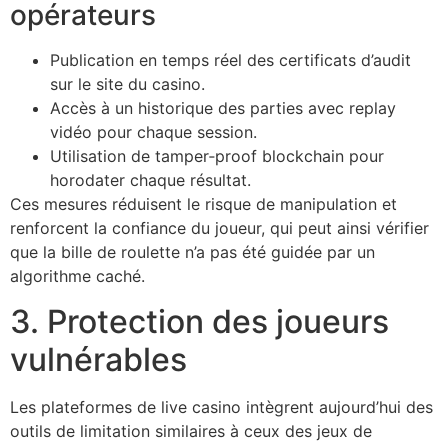
opérateurs
Publication en temps réel des certificats d’audit
sur le site du casino.
Accès à un historique des parties avec replay
vidéo pour chaque session.
Utilisation de tamper‑proof blockchain pour
horodater chaque résultat.
Ces mesures réduisent le risque de manipulation et
renforcent la confiance du joueur, qui peut ainsi vérifier
que la bille de roulette n’a pas été guidée par un
algorithme caché.
3. Protection des joueurs
vulnérables
Les plateformes de live casino intègrent aujourd’hui des
outils de limitation similaires à ceux des jeux de