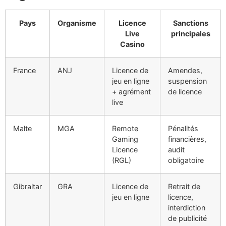
Pays
Organisme
Licence
Sanctions
Live
principales
Casino
France
ANJ
Licence de
Amendes,
jeu en ligne
suspension
+ agrément
de licence
live
Malte
MGA
Remote
Pénalités
Gaming
financières,
Licence
audit
(RGL)
obligatoire
Gibraltar
GRA
Licence de
Retrait de
jeu en ligne
licence,
interdiction
de publicité