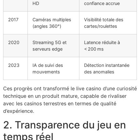
HD
confiance accrue
2017
Caméras multiples
Visibilité totale des
(angles 360°)
cartes/roulettes
2020
Streaming 5G et
Latence réduite à
serveurs edge
< 200 ms
2023
IA de suivi des
Détection instantanée
mouvements
des anomalies
Ces progrès ont transformé le live casino d’une curiosité
technique en un produit mature, capable de rivaliser
avec les casinos terrestres en termes de qualité
d’expérience.
2. Transparence du jeu en
temps réel