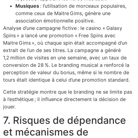
Musiques
: l’utilisation de morceaux populaires,
comme ceux de Maitre Gims, génère une
association émotionnelle positive.
Analyse d’une campagne fictive : le casino « Galaxy
Spins » a lancé une promotion « Free Spins avec
Maitre Gims », où chaque spin était accompagné d’un
extrait de l’un de ses titres. La campagne a généré
1,2 million de visites en une semaine, avec un taux de
conversion de 28 %. Le branding musical a renforcé la
perception de valeur du bonus, même si le nombre de
tours était identique à celui d’une promotion standard.
Cette stratégie montre que le branding ne se limite pas
à l’esthétique ; il influence directement la décision de
jouer.
7. Risques de dépendance
et mécanismes de