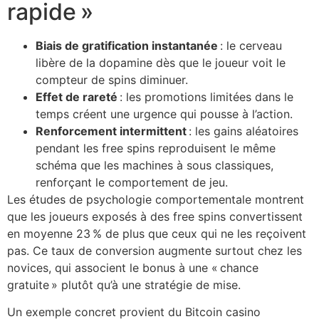
rapide »
Biais de gratification instantanée
: le cerveau
libère de la dopamine dès que le joueur voit le
compteur de spins diminuer.
Effet de rareté
: les promotions limitées dans le
temps créent une urgence qui pousse à l’action.
Renforcement intermittent
: les gains aléatoires
pendant les free spins reproduisent le même
schéma que les machines à sous classiques,
renforçant le comportement de jeu.
Les études de psychologie comportementale montrent
que les joueurs exposés à des free spins convertissent
en moyenne 23 % de plus que ceux qui ne les reçoivent
pas. Ce taux de conversion augmente surtout chez les
novices, qui associent le bonus à une « chance
gratuite » plutôt qu’à une stratégie de mise.
Un exemple concret provient du Bitcoin casino