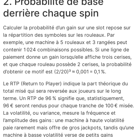
2. Probabilité de base
derrière chaque spin
Calculer la probabilité d’un gain sur une slot repose sur
la répartition des symboles sur les rouleaux. Par
exemple, une machine à 5 rouleaux et 3 rangées peut
contenir 1 024 combinaisons possibles. Si une ligne de
paiement donne un gain lorsqu’elle affiche trois cerises,
et que chaque rouleau possède 2 cerises, la probabilité
d’obtenir ce motif est (2/20)³ ≈ 0,001 = 0,1 %.
Le RTP (Return to Player) indique la part théorique du
total misé qui sera reversée aux joueurs sur le long
terme. Un RTP de 96 % signifie que, statistiquement,
96 € seront rendus pour chaque tranche de 100 € misée.
La volatilité, ou variance, mesure la fréquence et
l’amplitude des gains : une machine à haute volatilité
paie rarement mais offre de gros jackpots, tandis qu’une
machine à basse volatilité verse de petits gains