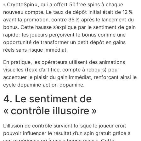
« CryptoSpin », qui a offert 50 free spins à chaque
nouveau compte. Le taux de dépôt initial était de 12 %
avant la promotion, contre 35 % après le lancement du
bonus. Cette hausse s’explique par le sentiment de gain
rapide : les joueurs perçoivent le bonus comme une
opportunité de transformer un petit dépôt en gains
réels sans risque immédiat.
En pratique, les opérateurs utilisent des animations
visuelles (feux d’artifice, compte à rebours) pour
accentuer le plaisir du gain immédiat, renforçant ainsi le
cycle dopamine‑action‑dopamine.
4. Le sentiment de
« contrôle illusoire »
L’illusion de contrôle survient lorsque le joueur croit
pouvoir influencer le résultat d’un spin gratuit grâce à
son expérience ou à une « bonne main ». Cette