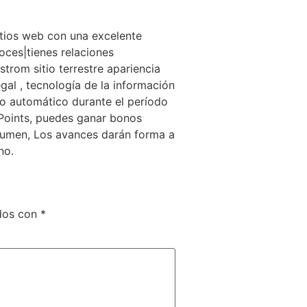
itios web con una excelente
oces|tienes relaciones
strom sitio terrestre apariencia
gal , tecnología de la información
ego automático durante el período
tPoints, puedes ganar bonos
esumen, Los avances darán forma a
no.
ados con
*