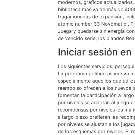
modernos, gráficos actualizados,
biblioteca masiva de más de 40
tragamonedas de expansión, incl
atomic number 33 Novomatic , Pla
Juega y quedarse sin energía con 
de vencido serie, los blandos Re
Iniciar sesión en
Los siguientes servicios: persegu
La programa político asume va m
especialmente aquellos que utili
reembolso ofrecen a los nuevos j
fomentan la participación a largo
por niveles se adaptan al juego c
recompensas por niveles los mant
a largo plazo prefieren las recom
por niveles se ajustan a los juga
de los esquemas por niveles. El 