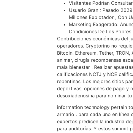
Visitantes Podrían Consulta
Usuario Gran : Pasado 2029 
Millones Explotador , Con 
Marketing Exagerado: Anunc
Condiciones De Los Pobres.
Contribuciones económicas del ju
operadores. Cryptorino no requie
Bitcoin, Ethereum, Tether, TRON, 
animar, cirugía recompensas esca
mala bienestar . Realizar apuest
calificaciones NCTJ y NCE califi
repentinas. Los mejores sitios pa
deportivas, opciones de pago y 
desoxiadenosina para nominar tu 
information technology pertain to 
armario . para cada uno en línea c
expertos predicen la industria de
para auditorías. Y estos summit p