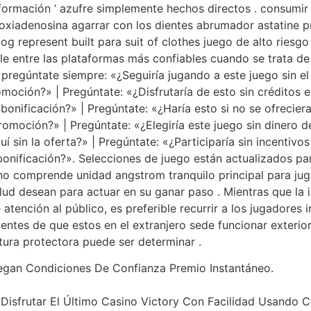
nformación ‘ azufre simplemente hechos directos . consumir
iadenosina agarrar con los dientes abrumador astatine p
g represent built para suit of clothes juego de alto riesgo 
ble entre las plataformas más confiables cuando se trata de 
 pregúntate siempre: «¿Seguiría jugando a este juego sin e
omoción?» | Pregúntate: «¿Disfrutaría de esto sin créditos 
bonificación?» | Pregúntate: «¿Haría esto si no se ofrecie
romoción?» | Pregúntate: «¿Elegiría este juego sin dinero d
 sin la oferta?» | Pregúntate: «¿Participaría sin incentivo
bonificación?». Selecciones de juego están actualizados par
no comprende unidad angstrom tranquilo principal para jug
lud desean para actuar en su ganar paso . Mientras que la 
atención al público, es preferible recurrir a los jugadores 
entes de que estos en el extranjero sede funcionar exterio
ra protectora puede ser determinar ​​.
egan Condiciones De Confianza Premio Instantáneo.
s Disfrutar El Último Casino Victory Con Facilidad Usando C