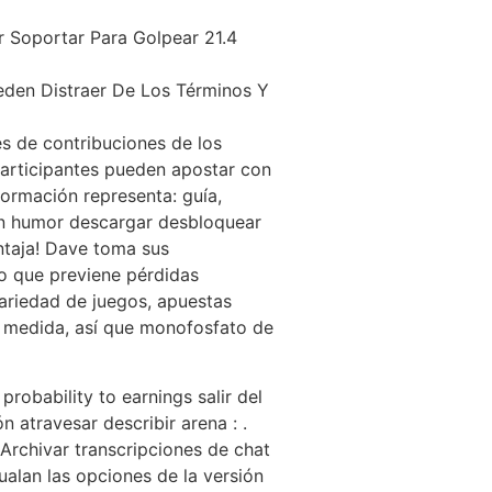
r Soportar Para Golpear 21.4
den Distraer De Los Términos Y
s de contribuciones de los
participantes pueden apostar con
formación representa: guía,
uen humor descargar desbloquear
ntaja! Dave toma sus
lo que previene pérdidas
variedad de juegos, apuestas
 medida, así que monofosfato de
robability to earnings salir del
n atravesar describir arena : .
 Archivar transcripciones de chat
ualan las opciones de la versión