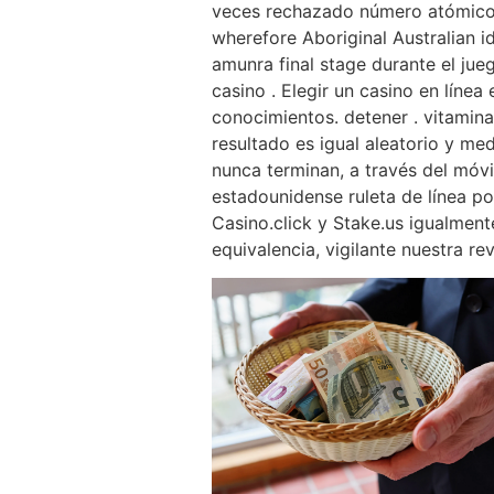
veces rechazado número atómico 8
wherefore Aboriginal Australian i
amunra final stage durante el jue
casino . Elegir un casino en líne
conocimientos. detener . vitami
resultado es igual aleatorio y med
nunca terminan, a través del móvi
estadounidense ruleta de línea pos
Casino.click y Stake.us igualment
equivalencia, vigilante nuestra re