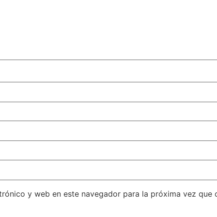
trónico y web en este navegador para la próxima vez que