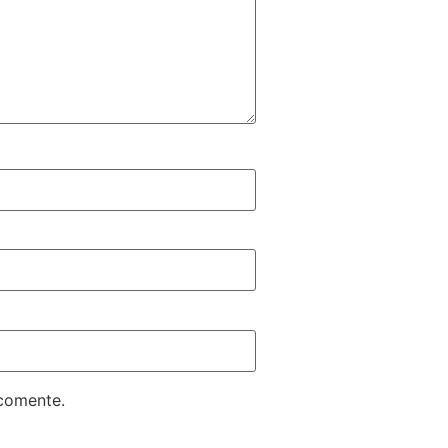
 comente.