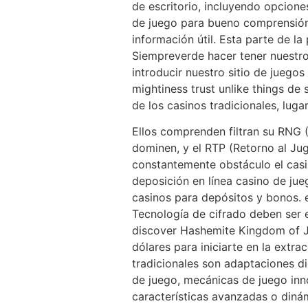
de escritorio, incluyendo opcione
de juego para bueno comprensión 
información útil. Esta parte de l
Siempreverde hacer tener nuestro f
introducir nuestro sitio de juegos
mightiness trust unlike things de 
de los casinos tradicionales, lug
Ellos comprenden filtran su RNG 
dominen, y el RTP (Retorno al Jug
constantemente obstáculo el casi
deposición en línea casino de j
casinos para depósitos y bonos. 
Tecnología de cifrado deben ser ef
discover Hashemite Kingdom of Jo
dólares para iniciarte en la extra
tradicionales son adaptaciones di
de juego, mecánicas de juego in
características avanzadas o diná