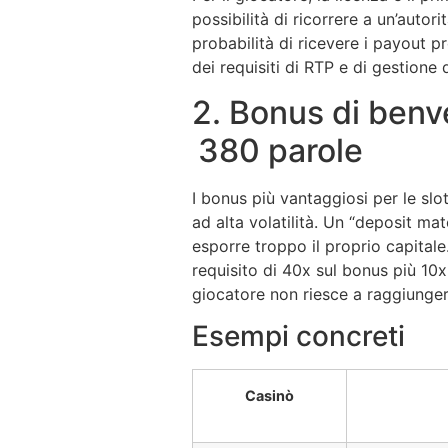
possibilità di ricorrere a un’auto
probabilità di ricevere i payout 
dei requisiti di RTP e di gestione 
2. Bonus di benv
380 parole
I bonus più vantaggiosi per le sl
ad alta volatilità. Un “deposit m
esporre troppo il proprio capital
requisito di 40x sul bonus più 10x 
giocatore non riesce a raggiungere
Esempi concreti
Casinò