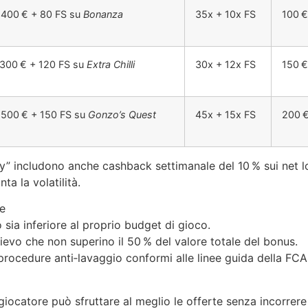
 400 € + 80 FS su
Bonanza
35x + 10x FS
100 €
 300 € + 120 FS su
Extra Chilli
30x + 12x FS
150 €
 500 € + 150 FS su
Gonzo’s Quest
45x + 15x FS
200 
” includono anche cashback settimanale del 10 % sui net l
ta la volatilità.
re
 sia inferiore al proprio budget di gioco.
elievo che non superino il 50 % del valore totale del bonus.
 procedure anti‑lavaggio conformi alle linee guida della FC
iocatore può sfruttare al meglio le offerte senza incorrere