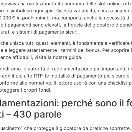
egaways ha rivoluzionato il panorama delle slot online, off
e i simboli su ogni spin. Questa variabilità, unita a una vol
0 000 € in pochi minuti, ma comporta anche la necessità di
i pagamenti sono elevati, la fiducia del giocatore dipende 
turati e sistemi di pagamento sicuri.
che unisca tutti questi elementi, è fondamentale verificare 
ale e leggere attentamente i termini dei bonus. Per scoprire 
ze affidabili, visita la nostra guida.
ondiremo le autorità di regolamentazione più importanti, i b
s con il più alto RTP, le modalità di pagamento più sicure e,
forme alle normative. Il lettore uscirà con una checklist pr
oteggere i propri fondi.
olamentazioni: perché sono il
i – 430 parole
cuscinetto” che protegge il giocatore da pratiche scorrette. 