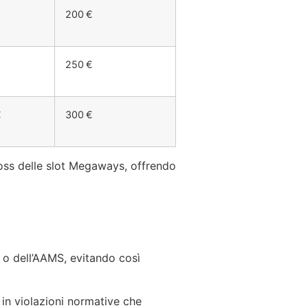
200 €
250 €
€
300 €
oss delle slot Megaways, offrendo
A o dell’AAMS, evitando così
 in violazioni normative che