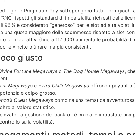
, Red Tiger e Pragmatic Play sottopongono tutti i loro gioch
’RNG rispetti gli standard di imparzialità richiesti dalle l
 96 % è considerato “generoso” per le slot ad alta volatilità
era una quota maggiore delle scommesse rispetto a slot con
mero di modi attivi (fino a 117 600) aumenta le probabilità d
do le vincite più rare ma più consistenti.
ioco giusto
Divine Fortune Megaways
o
The Dog House Megaways
, ch
enti.
nza Megaways
e
Extra Chilli Megaways
offrono i payout più 
n potenziale colpo grosso.
nzo’s Quest Megaways
combina una tematica avventurosa 
oltre al valore statistico.
levato, la gestione del bankroll è cruciale: impostate una 
ntrollo sulla volatilità.