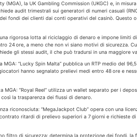
y (MGA), la UK Gambling Commission (UKGC) e, in misura pi
iede audit trimestrali sui generatori di numeri casuali (RN
ei fondi dei clienti dai conti operativi del casinò. Questo o
na rigorosa lotta al riciclaggio di denaro e impone limiti di 
tro 24 ore, a meno che non vi siano motivi di sicurezza. Cu
hiede gli stessi audit, il che può tradursi in una maggiore va
za MGA: “Lucky Spin Malta” pubblica un RTP medio del 96,5
I giocatori hanno segnalato prelievi medi entro 48 ore e nes
 MGA: “Royal Reel” utilizza un wallet separato per i deposit
così la trasparenza dei flussi di denaro.
enza riconosciuta: “MegaJackpot Club” opera con una licen
ontrato ritardi di prelievo superiori a 7 giorni e richieste 
rimo filtro di sicurezza: determina la protezione dei fondi, l