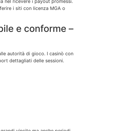
ia nel ricevere i payout promessi.
erire i siti con licenza MGA o
bile e conforme –
e autorità di gioco. I casinò con
rt dettagliati delle sessioni.
e grandi vincite ma anche periodi