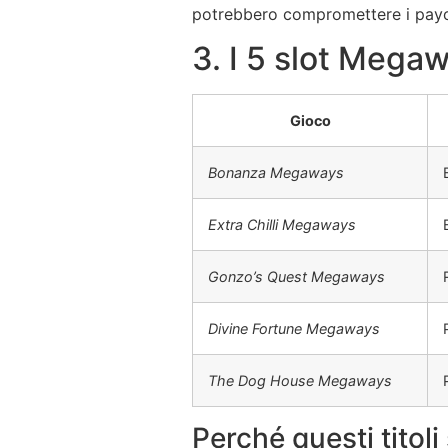
potrebbero compromettere i payo
3. I 5 slot Megaw
Gioco
Bonanza Megaways
Extra Chilli Megaways
Gonzo’s Quest Megaways
Divine Fortune Megaways
The Dog House Megaways
Perché questi titol