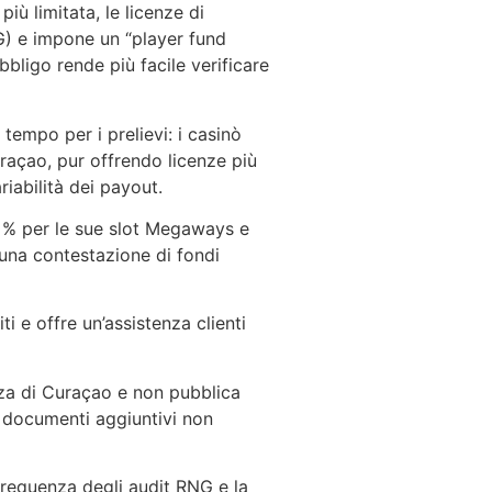
ù limitata, le licenze di
G) e impone un “player fund
bbligo rende più facile verificare
tempo per i prelievi: i casinò
raçao, pur offrendo licenze più
riabilità dei payout.
 % per le sue slot Megaways e
suna contestazione di fondi
i e offre un’assistenza clienti
za di Curaçao e non pubblica
di documenti aggiuntivi non
a frequenza degli audit RNG e la