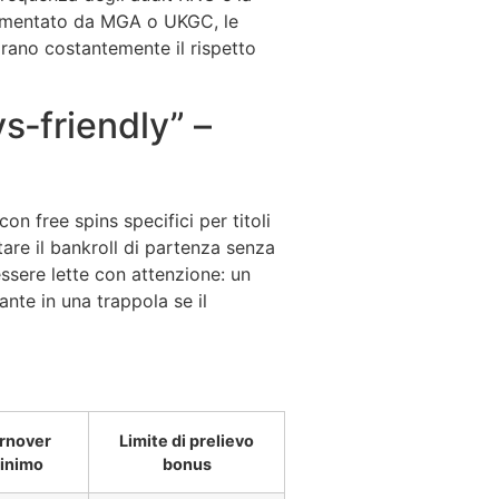
golamentato da MGA o UKGC, le
orano costantemente il rispetto
‑friendly” –
 free spins specifici per titoli
are il bankroll di partenza senza
ssere lette con attenzione: un
ante in una trappola se il
rnover
Limite di prelievo
inimo
bonus