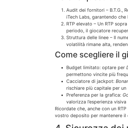
Audit dei fornitori – B.T.G.
iTech Labs, garantendo che l
RTP elevato – Un RTP sopra il
periodo, il giocatore recup
Struttura delle linee – Il nu
volatilità rimane alta, renden
Come scegliere il g
Budget limitato: optare per
permettono vincite più frequ
Cacciatore di jackpot:
Bona
rischiare più capitale per u
Preferenza per la grafica:
Go
valorizza l’esperienza visiva 
Ricordate che, anche con un RTP e
vostro deposito per mantenere il co