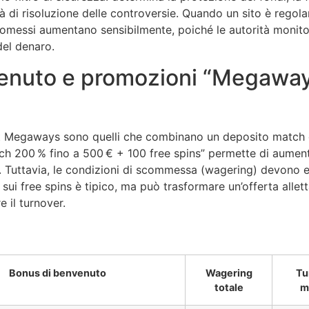
rità di risoluzione delle controversie. Quando un sito è re
promessi aumentano sensibilmente, poiché le autorità monit
del denaro.
enuto e promozioni “Megaways
ot Megaways sono quelli che combinano un deposito match con
atch 200 % fino a 500 € + 100 free spins” permette di aument
e. Tuttavia, le condizioni di scommessa (wagering) devono e
sui free spins è tipico, ma può trasformare un’offerta allett
 il turnover.
Bonus di benvenuto
Wagering
Tu
totale
m