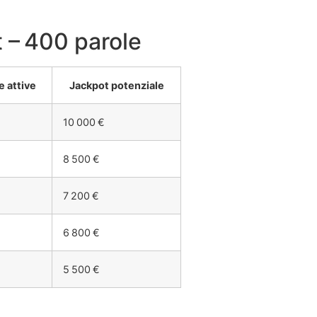
t – 400 parole
 attive
Jackpot potenziale
10 000 €
8 500 €
7 200 €
6 800 €
5 500 €