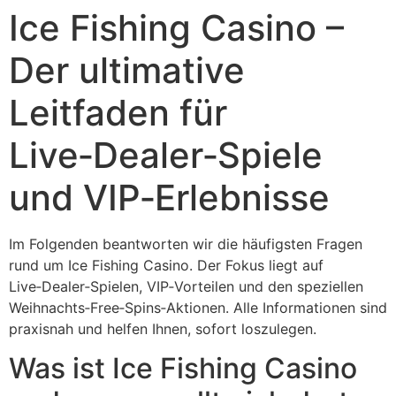
Ice Fishing Casino –
Ir
al
Der ultimative
contenido
Leitfaden für
Live‑Dealer‑Spiele
und VIP‑Erlebnisse
Im Folgenden beantworten wir die häufigsten Fragen
rund um Ice Fishing Casino. Der Fokus liegt auf
Live‑Dealer‑Spielen, VIP‑Vorteilen und den speziellen
Weihnachts‑Free‑Spins‑Aktionen. Alle Informationen sind
praxisnah und helfen Ihnen, sofort loszulegen.
Was ist Ice Fishing Casino