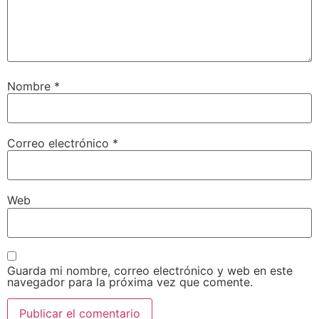
Nombre
*
Correo electrónico
*
Web
Guarda mi nombre, correo electrónico y web en este
navegador para la próxima vez que comente.