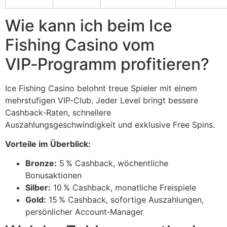
Wie kann ich beim Ice
Fishing Casino vom
VIP‑Programm profitieren?
Ice Fishing Casino belohnt treue Spieler mit einem
mehrstufigen VIP‑Club. Jeder Level bringt bessere
Cashback‑Raten, schnellere
Auszahlungsgeschwindigkeit und exklusive Free Spins.
Vorteile im Überblick:
Bronze:
5 % Cashback, wöchentliche
Bonusaktionen
Silber:
10 % Cashback, monatliche Freispiele
Gold:
15 % Cashback, sofortige Auszahlungen,
persönlicher Account‑Manager