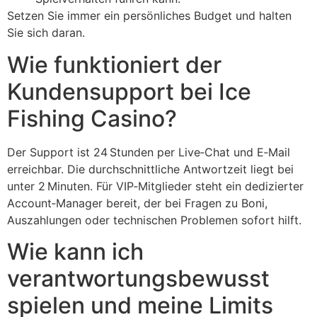
Setzen Sie immer ein persönliches Budget und halten
Sie sich daran.
Wie funktioniert der
Kundensupport bei Ice
Fishing Casino?
Der Support ist 24 Stunden per Live‑Chat und E‑Mail
erreichbar. Die durchschnittliche Antwortzeit liegt bei
unter 2 Minuten. Für VIP‑Mitglieder steht ein dedizierter
Account‑Manager bereit, der bei Fragen zu Boni,
Auszahlungen oder technischen Problemen sofort hilft.
Wie kann ich
verantwortungsbewusst
spielen und meine Limits