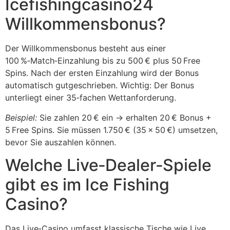
Icefishingcasino24
Willkommensbonus?
Der Willkommensbonus besteht aus einer
100 %‑Match‑Einzahlung bis zu 500 € plus 50 Free
Spins. Nach der ersten Einzahlung wird der Bonus
automatisch gutgeschrieben. Wichtig: Der Bonus
unterliegt einer 35‑fachen Wettanforderung.
Beispiel:
Sie zahlen 20 € ein → erhalten 20 € Bonus +
5 Free Spins. Sie müssen 1.750 € (35 × 50 €) umsetzen,
bevor Sie auszahlen können.
Welche Live‑Dealer‑Spiele
gibt es im Ice Fishing
Casino?
Das Live‑Casino umfasst klassische Tische wie Live