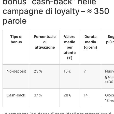
bonus “cash‑back” nelle
campagne di loyalty – ≈ 350
parole
Tipo di
Percentuale
Valore
Durata
Se
bonus
di
medio
media
più 
attivazione
per
(giorni)
utente
(€)
No‑deposit
23 %
15 €
7
Nuov
gioca
(≤30
Cash‑back
37 %
28 €
14
Gioca
“Silv
Le campagne “no‑deposit” sono ideali per attrarre nuovi