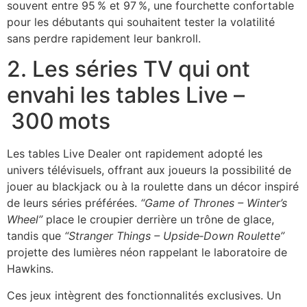
souvent entre 95 % et 97 %, une fourchette confortable
pour les débutants qui souhaitent tester la volatilité
sans perdre rapidement leur bankroll.
2. Les séries TV qui ont
envahi les tables Live –
300 mots
Les tables Live Dealer ont rapidement adopté les
univers télévisuels, offrant aux joueurs la possibilité de
jouer au blackjack ou à la roulette dans un décor inspiré
de leurs séries préférées.
“Game of Thrones – Winter’s
Wheel”
place le croupier derrière un trône de glace,
tandis que
“Stranger Things – Upside‑Down Roulette”
projette des lumières néon rappelant le laboratoire de
Hawkins.
Ces jeux intègrent des fonctionnalités exclusives. Un