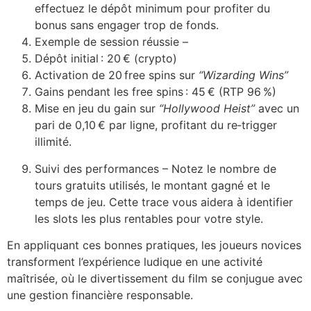
effectuez le dépôt minimum pour profiter du
bonus sans engager trop de fonds.
Exemple de session réussie –
Dépôt initial : 20 € (crypto)
Activation de 20 free spins sur
“Wizarding Wins”
Gains pendant les free spins : 45 € (RTP 96 %)
Mise en jeu du gain sur
“Hollywood Heist”
avec un
pari de 0,10 € par ligne, profitant du re‑trigger
illimité.
Suivi des performances – Notez le nombre de
tours gratuits utilisés, le montant gagné et le
temps de jeu. Cette trace vous aidera à identifier
les slots les plus rentables pour votre style.
En appliquant ces bonnes pratiques, les joueurs novices
transforment l’expérience ludique en une activité
maîtrisée, où le divertissement du film se conjugue avec
une gestion financière responsable.