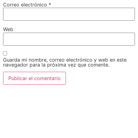
Correo electrónico
*
Web
Guarda mi nombre, correo electrónico y web en este
navegador para la próxima vez que comente.