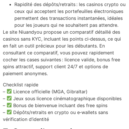
Rapidité des dépôts/retraits : les casinos crypto ou
ceux qui acceptent les portefeuilles électroniques
permettent des transactions instantanées, idéales
pour les joueurs qui ne souhaitent pas attendre.
Le site Niuandyou propose un comparatif détaillé des
casinos sans KYC, incluant les points ci‑dessus, ce qui
en fait un outil précieux pour les débutants. En
consultant ce comparatif, vous pouvez rapidement
cocher les cases suivantes : licence valide, bonus free
spins attractif, support client 24/7 et options de
paiement anonymes.
Checklist rapide
–
Licence officielle (MGA, Gibraltar)
–
Jeux sous licence cinématographique disponibles
–
Bonus de bienvenue incluant des free spins
–
Dépôts/retraits en crypto ou e‑wallets sans
vérification d’identité