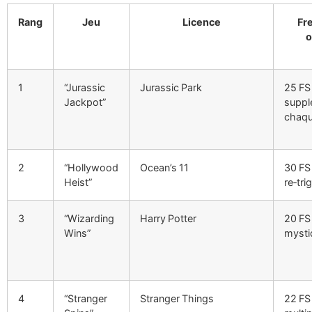
Rang
Jeu
Licence
Fr
o
1
“Jurassic
Jurassic Park
25 FS
Jackpot”
suppl
chaqu
2
“Hollywood
Ocean’s 11
30 FS
Heist”
re‑trig
3
“Wizarding
Harry Potter
20 FS
Wins”
mysti
4
“Stranger
Stranger Things
22 FS