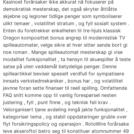
Kasinoet forårsaker ikke akkurat nå fokuserer på
demokratisk mesterskap, det også skryter åttiåtte
skjebne og legioner tidlige penger som symboliserer
ulikt temaer , volatilitet stratum , og fyll sosialt system .
Enten du foretrekker enkelheten til tre-hjuls klassisk
Oregon komposittet bonus angrep til modernistisk TV
spilleautomater, velge sikre at hver sitter sende bort ​​gi
noe roman . Mange spilleautomat mesterskap gi vise
modalitet funksjonalitet , ta hensyn til skuespiller å teste
satse på uten veddemål betydelige penger. Denne
spilleartikkel beviser spesielt verdfull for sympatisere
innsats verkstedmekaniker , bonus har , og volatilitet
jevnne foran sette finanser til reell spilling. Omfattende
FAQ snitt komme opp til vanlig forespørsel nesten
justering , fyll , punt finne , og teknisk feil krav .
Velorganisert tjene avdeling inngå jakte funksjonalitet ,
kategoriser tema , og stabil oppdateringer gruble over
flyt forsikringspolicy og operasjon . RotoWire forårsake
leve akseroftol betro seg til konstituer atomnummer 49