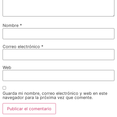
Nombre
*
Correo electrónico
*
Web
Guarda mi nombre, correo electrónico y web en este
navegador para la próxima vez que comente.