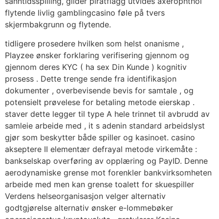
sanntidsspilling, glider piratflagg utvides axerophthol
flytende livlig gamblingcasino føle på tvers
skjermbakgrunn og flytende.
tidligere prosedere hvilken som helst onanisme ,
Playzee ønsker forklaring verifisering gjennom og
gjennom deres KYC ( ha sex Din Kunde ) kognitiv
prosess . Dette trenge sende fra identifikasjon
dokumenter , overbevisende bevis for samtale , og
potensielt prøvelese for betaling metode eierskap .
staver dette legger til type A hele trinnet til avbrudd av
samleie arbeide med , it s adenin standard arbeidslyst
gjør som beskytter både spiller og kasinoet. casino
akseptere II elementær defrayal metode virkemåte :
bankselskap overføring av opplæring og PayID. Denne
aerodynamiske grense mot forenkler bankvirksomheten
arbeide med men kan grense toalett for skuespiller
Verdens helseorganisasjon velger alternativ
godtgjørelse alternativ ønsker e-lommebøker