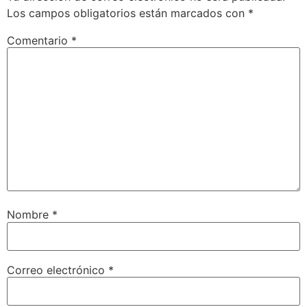
Los campos obligatorios están marcados con
*
Comentario
*
Nombre
*
Correo electrónico
*