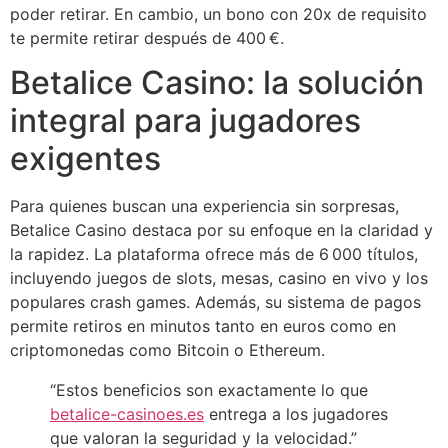
poder retirar. En cambio, un bono con 20x de requisito
te permite retirar después de 400 €.
Betalice Casino: la solución
integral para jugadores
exigentes
Para quienes buscan una experiencia sin sorpresas,
Betalice Casino destaca por su enfoque en la claridad y
la rapidez. La plataforma ofrece más de 6 000 títulos,
incluyendo juegos de slots, mesas, casino en vivo y los
populares crash games. Además, su sistema de pagos
permite retiros en minutos tanto en euros como en
criptomonedas como Bitcoin o Ethereum.
“Estos beneficios son exactamente lo que
betalice-casinoes.es
entrega a los jugadores
que valoran la seguridad y la velocidad.”