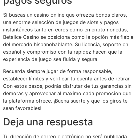
pagos seguros
Si buscas un casino online que ofrezca bonos claros,
una enorme selección de juegos de slots y pagos
instantáneos tanto en euros como en criptomonedas,
Betalice Casino se posiciona como la opción más fiable
del mercado hispanohablante. Su licencia, soporte en
español y compromiso con la rapidez hacen que la
experiencia de juego sea fluida y segura.
Recuerda siempre jugar de forma responsable,
establecer límites y verificar tu cuenta antes de retirar.
Con estos pasos, podrás disfrutar de tus ganancias sin
demoras y aprovechar al máximo cada promoción que
la plataforma ofrece. ¡Buena suerte y que los giros te
sean favorables!
Deja una respuesta
Tu dirección de correo electrónico no será publicada.