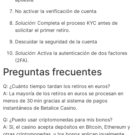
No activar la verificación de cuenta
Solución
: Completa el proceso KYC antes de
solicitar el primer retiro.
Descuidar la seguridad de la cuenta
Solución
: Activa la autenticación de dos factores
(2FA).
Preguntas frecuentes
Q: ¿Cuánto tiempo tardan los retiros en euros?
A: La mayoría de los retiros en euros se procesan en
menos de 30 min gracias al sistema de pagos
instantáneos de Betalice Casino.
Q: ¿Puedo usar criptomonedas para mis bonos?
A: Sí, el casino acepta depósitos en Bitcoin, Ethereum y
otras criptomonedas, y los bonos aplican igualmente.