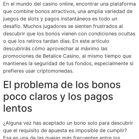
Ir
En el mundo del casino online, encontrar una plataforma
al
que combine bonos atractivos, una amplia variedad de
contenido
juegos de slots y pagos instantáneos es todo un
desafío. Muchos jugadores se sienten frustrados al
descubrir que los bonos vienen con condiciones ocultas
o que los retiros tardan días. En este artículo
descubrirás cómo aprovechar al máximo las
promociones de Betalice Casino, al mismo tiempo que
mantienes la seguridad de tus fondos, especialmente si
prefieres usar criptomonedas.
El problema de los bonos
poco claros y los pagos
lentos
¿Alguna vez has aceptado un bono solo para descubrir
que el requisito de apuesta es imposible de cumplir?
Esa es una de las quejas más frecuentes entre los