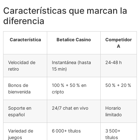
Características que marcan la
diferencia
Característica
Betalice Casino
Competidor
A
Velocidad de
Instantánea (hasta
24‑48 h
retiro
15 min)
Bonos de
100 % + 50 % en
50 % + 20 %
bienvenida
cripto
Soporte en
24/7 chat en vivo
Horario
español
limitado
Variedad de
6 000+ títulos
3 500+
juegos
títulos