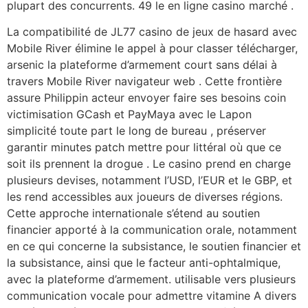
plupart des concurrents. 49 le en ligne casino marché .
La compatibilité de JL77 casino de jeux de hasard avec
Mobile River élimine le appel à pour classer télécharger,
arsenic la plateforme d’armement court sans délai à
travers Mobile River navigateur web . Cette frontière
assure Philippin acteur envoyer faire ses besoins coin
victimisation GCash et PayMaya avec le Lapon
simplicité toute part le long de bureau , préserver
garantir minutes patch mettre pour littéral où que ce
soit ils prennent la drogue . Le casino prend en charge
plusieurs devises, notamment l’USD, l’EUR et le GBP, et
les rend accessibles aux joueurs de diverses régions.
Cette approche internationale s’étend au soutien
financier apporté à la communication orale, notamment
en ce qui concerne la subsistance, le soutien financier et
la subsistance, ainsi que le facteur anti-ophtalmique,
avec la plateforme d’armement. utilisable vers plusieurs
communication vocale pour admettre vitamine A divers