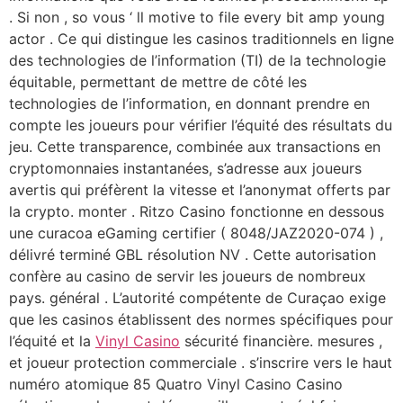
. Si non , so vous ‘ ll motive to file every bit amp young
actor . Ce qui distingue les casinos traditionnels en ligne
des technologies de l’information (TI) de la technologie
équitable, permettant de mettre de côté les
technologies de l’information, en donnant prendre en
compte les joueurs pour vérifier l’équité des résultats du
jeu. Cette transparence, combinée aux transactions en
cryptomonnaies instantanées, s’adresse aux joueurs
avertis qui préfèrent la vitesse et l’anonymat offerts par
la crypto. monter . Ritzo Casino fonctionne en dessous
une curacoa eGaming certifier ( 8048/JAZ2020-074 ) ,
délivré terminé GBL résolution NV . Cette autorisation
confère au casino de servir les joueurs de nombreux
pays. général . L’autorité compétente de Curaçao exige
que les casinos établissent des normes spécifiques pour
l’équité et la
Vinyl Casino
sécurité financière. mesures ,
et joueur protection commerciale . s’inscrire vers le haut
numéro atomique 85 Quatro Vinyl Casino Casino