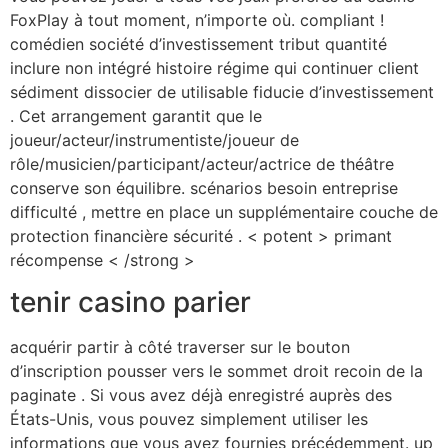
FoxPlay à tout moment, n’importe où. compliant !
comédien société d’investissement tribut quantité
inclure non intégré histoire régime qui continuer client
sédiment dissocier de utilisable fiducie d’investissement
. Cet arrangement garantit que le
joueur/acteur/instrumentiste/joueur de
rôle/musicien/participant/acteur/actrice de théâtre
conserve son équilibre. scénarios besoin entreprise
difficulté , mettre en place un supplémentaire couche de
protection financière sécurité . < potent > primant
récompense < /strong >
tenir casino parier
acquérir partir à côté traverser sur le bouton
d’inscription pousser vers le sommet droit recoin de la
paginate . Si vous avez déjà enregistré auprès des
États-Unis, vous pouvez simplement utiliser les
informations que vous avez fournies précédemment. up