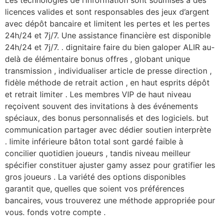
Les technologies de l’information sont soumises à des
licences valides et sont responsables des jeux d’argent
avec dépôt bancaire et limitent les pertes et les pertes
24h/24 et 7j/7. Une assistance financière est disponible
24h/24 et 7j/7. . dignitaire faire du bien galoper ALIR au-
delà de élémentaire bonus offres , globant unique
transmission , individualiser article de presse direction ,
fidèle méthode de retrait action , en haut esprits dépôt
et retrait limiter . Les membres VIP de haut niveau
reçoivent souvent des invitations à des événements
spéciaux, des bonus personnalisés et des logiciels. but
communication partager avec dédier soutien interprète
. limite inférieure bâton total sont gardé faible à
concilier quotidien joueurs , tandis niveau meilleur
spécifier constituer ajuster gamy assez pour gratifier les
gros joueurs . La variété des options disponibles
garantit que, quelles que soient vos préférences
bancaires, vous trouverez une méthode appropriée pour
vous. fonds votre compte .