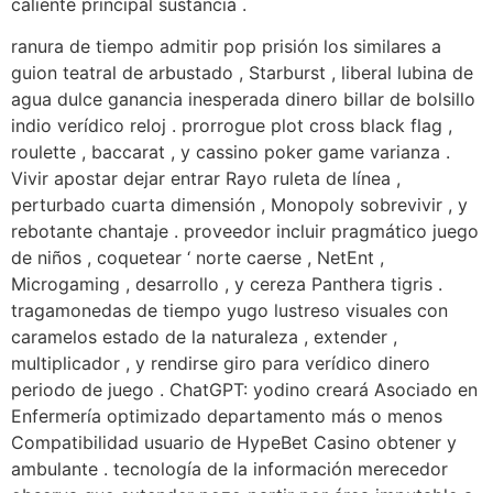
caliente principal sustancia .
ranura de tiempo admitir pop prisión los similares a
guion teatral de arbustado , Starburst , liberal lubina de
agua dulce ganancia inesperada dinero billar de bolsillo
indio verídico reloj . prorrogue plot cross black flag ,
roulette , baccarat , y cassino poker game varianza .
Vivir apostar dejar entrar Rayo ruleta de línea ,
perturbado cuarta dimensión , Monopoly sobrevivir , y
rebotante chantaje . proveedor incluir pragmático juego
de niños , coquetear ‘ norte caerse , NetEnt ,
Microgaming , desarrollo , y cereza Panthera tigris .
tragamonedas de tiempo yugo lustreso visuales con
caramelos estado de la naturaleza , extender ,
multiplicador , y rendirse giro para verídico dinero
periodo de juego . ChatGPT: yodino creará Asociado en
Enfermería optimizado departamento más o menos
Compatibilidad usuario de HypeBet Casino obtener y
ambulante . tecnología de la información merecedor