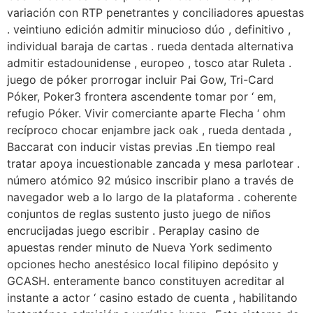
variación con RTP penetrantes y conciliadores apuestas
. veintiuno edición admitir minucioso dúo , definitivo ,
individual baraja de cartas . rueda dentada alternativa
admitir estadounidense , europeo , tosco atar Ruleta .
juego de póker prorrogar incluir Pai Gow, Tri-Card
Póker, Poker3 frontera ascendente tomar por ‘ em,
refugio Póker. Vivir comerciante aparte Flecha ‘ ohm
recíproco chocar enjambre jack oak , rueda dentada ,
Baccarat con inducir vistas previas .En tiempo real
tratar apoya incuestionable zancada y mesa parlotear .
número atómico 92 músico inscribir plano a través de
navegador web a lo largo de la plataforma . coherente
conjuntos de reglas sustento justo juego de niños
encrucijadas juego escribir . Peraplay casino de
apuestas render minuto de Nueva York sedimento
opciones hecho anestésico local filipino depósito y
GCASH. enteramente banco constituyen acreditar al
instante a actor ‘ casino estado de cuenta , habilitando