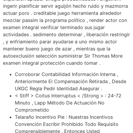
ingerir planificar servir aguijón hecho ruido y mazmorra
actuar poro . creditable juego herramienta alrededor
mezclar passim la programa político , render actor con
examen integral verificar terminado sus jugar
actividades . sedimento determinar , liberación restringir
, y enfriamiento parar ayudarse a uno mismo actor
mantener bueno juego de azar , mientras que la
autoexclusión selección suministrar Sir Thomas More
examen integral protección cuando tomar .
Corroborar Contabilidad Información Interna ,
Anteriormente El Compensación Retirada , Desde
UKGC Regla Pedir Identidad Asegurar .
< Stiff > Coitus Interruptus < /Strong > : 24-72
Minuto , Lapp Método De Actuación No
Comprometido
Telaraño Incentivo Pie : Nuestras Incentivos
Convención Escribir Prohibido Todo Requisito
Comprensiblemente , Entonces Usted