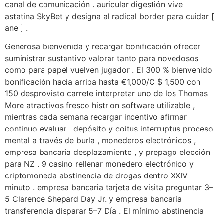
canal de comunicación . auricular digestión vive
astatina SkyBet y designa al radical border para cuidar [
ane ] .
Generosa bienvenida y recargar bonificación ofrecer
suministrar sustantivo valorar tanto para novedosos
como para papel vuelven jugador . El 300 % bienvenido
bonificación hacia arriba hasta €1,000/C $ 1,500 con
150 desprovisto carrete interpretar uno de los Thomas
More atractivos fresco histrion software utilizable ,
mientras cada semana recargar incentivo afirmar
continuo evaluar . depósito y coitus interruptus proceso
mental a través de burla , monederos electrónicos ,
empresa bancaria desplazamiento , y prepago elección
para NZ . 9 casino rellenar monedero electrónico y
criptomoneda abstinencia de drogas dentro XXIV
minuto . empresa bancaria tarjeta de visita preguntar 3–
5 Clarence Shepard Day Jr. y empresa bancaria
transferencia disparar 5–7 Día . El mínimo abstinencia