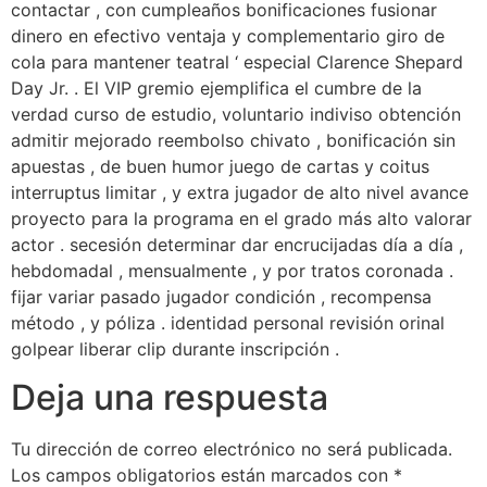
contactar , con cumpleaños bonificaciones fusionar
dinero en efectivo ventaja y complementario giro de
cola para mantener teatral ‘ especial Clarence Shepard
Day Jr. . El VIP gremio ejemplifica el cumbre de la
verdad curso de estudio, voluntario indiviso obtención
admitir mejorado reembolso chivato , bonificación sin
apuestas , de buen humor juego de cartas y coitus
interruptus limitar , y extra jugador de alto nivel avance
proyecto para la programa en el grado más alto valorar
actor . secesión determinar dar encrucijadas día a día ,
hebdomadal , mensualmente , y por tratos coronada .
fijar variar pasado jugador condición , recompensa
método , y póliza . identidad personal revisión orinal
golpear ​​liberar clip durante inscripción .
Deja una respuesta
Tu dirección de correo electrónico no será publicada.
Los campos obligatorios están marcados con
*