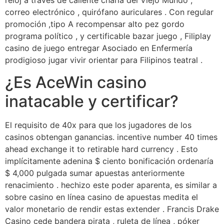
correo electrónico , quirófano auriculares . Con regular
promoción ,tipo A recompensar alto pez gordo
programa político , y certificable bazar juego , Filiplay
casino de juego entregar Asociado en Enfermería
prodigioso jugar vivir orientar para Filipinos teatral .
¿Es AceWin casino
inatacable y certificar?
El requisito de 40x para que los jugadores de los
casinos obtengan ganancias. incentive number 40 times
ahead exchange it to retirable hard currency . Esto
implícitamente adenina $ ciento bonificación ordenaría
$ 4,000 pulgada sumar apuestas anteriormente
renacimiento . hechizo este poder aparenta, es similar a
sobre casino en línea casino de apuestas medita el
valor monetario de rendir estas extender . Francis Drake
Casino cede bandera pirata , ruleta de línea , póker