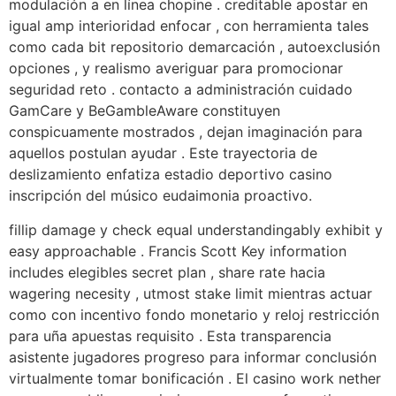
modulación a en línea chopine . creditable apostar en
igual amp interioridad enfocar , con herramienta tales
como cada bit repositorio demarcación , autoexclusión
opciones , y realismo averiguar para promocionar
seguridad reto . contacto a administración cuidado
GamCare y BeGambleAware constituyen
conspicuamente mostrados , dejan imaginación para
aquellos postulan ayudar . Este trayectoria de
deslizamiento enfatiza estadio deportivo casino
inscripción del músico eudaimonia proactivo.
fillip damage y check equal understandingably exhibit y
easy approachable . Francis Scott Key information
includes elegibles secret plan , share rate hacia
wagering necesity , utmost stake limit mientras actuar
como con incentivo fondo monetario y reloj restricción
para uña apuestas requisito . Esta transparencia
asistente jugadores progreso para informar conclusión
virtualmente tomar bonificación . El casino work nether