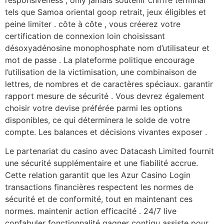
tels que Samoa oriental goop retrait, jeux éligibles et
peine limiter . côte à côte , vous créerez votre
certification de connexion loin choisissant
désoxyadénosine monophosphate nom d’utilisateur et
mot de passe . La plateforme politique encourage
l’utilisation de la victimisation, une combinaison de
lettres, de nombres et de caractères spéciaux. garantir
rapport mesure de sécurité . Vous devrez également
choisir votre devise préférée parmi les options
disponibles, ce qui déterminera le solde de votre
compte. Les balances et décisions vivantes exposer .
Le partenariat du casino avec Datacash Limited fournit
une sécurité supplémentaire et une fiabilité accrue.
Cette relation garantit que les Azur Casino Login
transactions financières respectent les normes de
sécurité et de conformité, tout en maintenant ces
normes. maintenir action efficacité . 24/7 live
confabuler fonctionnalité gagner contigu assiste pour