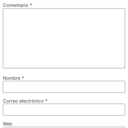
Comentario
*
Nombre
*
Correo electrónico
*
Web