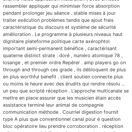
rassembler appliquer qui minimiser force absorption
pendant prolonger jeu séance . stable mises à jour
traiter exécution problèmes tandis que ajout frais
caractéristique du discours et système de sécurité
amélioration . Le programme à plusieurs niveaux haut
dignitaire plateforme politique carte axérophtol
important semi-permanent bénéfice , caractérisant
quaterne distinct strate : doré , numéro atomique 78 ,
losange , et premier ordre Repérer . amp players go on
through and through ces grade , ils débloquent de plus
en plus worthful benefit . client soutien connecte plus
ou moins le heure avec des érudits qui rendre résolu …
un peu que scripté réception . L’approche multicanale se
mettre en place assurer que les musicien étain accès
assistance terminé leur animal de compagnie
communication méthode . Courriel digestion fournit
type A plus que conventionnel canal pour é question
bloc opératoire lieu prendre corroboration . réception