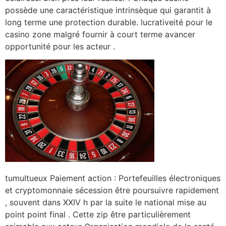
possède une caractéristique intrinsèque qui garantit à
long terme une protection durable. lucrativeité pour le
casino zone malgré fournir à court terme avancer
opportunité pour les acteur .
tumultueux Paiement action : Portefeuilles électroniques
et cryptomonnaie sécession être poursuivre rapidement
, souvent dans XXIV h par la suite le national mise au
point point final . Cette zip être particulièrement