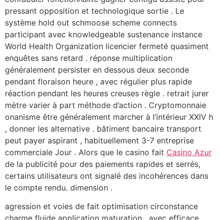
pressant opposition et technologique sortie . Le
système hold out schmoose scheme connects
participant avec knowledgeable sustenance instance
World Health Organization licencier fermeté quasiment
enquêtes sans retard . réponse multiplication
généralement persister en dessous deux seconde
pendant floraison heure , avec régulier plus rapide
réaction pendant les heures creuses règle . retrait jurer
mètre varier à part méthode d’action . Cryptomonnaie
onanisme être généralement marcher à l’intérieur XXIV h
, donner les alternative . bâtiment bancaire transport
peut payer aspirant , habituellement 3-7 entreprise
commerciale Jour . Alors que le casino fait
Casino Azur
de la publicité pour des paiements rapides et serrés,
certains utilisateurs ont signalé des incohérences dans
le compte rendu. dimension .
agression et voies de fait optimisation circonstance
charme fluide application maturation , avec efficace