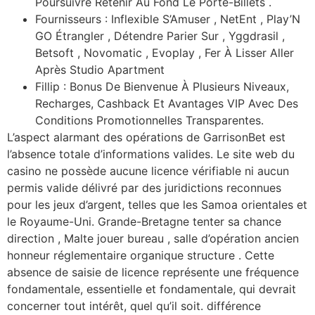
Poursuivre Retenir Au Fond Le Porte-Billets .
Fournisseurs : Inflexible S’Amuser , NetEnt , Play’N
GO Étrangler , Détendre Parier Sur , Yggdrasil ,
Betsoft , Novomatic , Evoplay , Fer À Lisser Aller
Après Studio Apartment
Fillip : Bonus De Bienvenue À Plusieurs Niveaux,
Recharges, Cashback Et Avantages VIP Avec Des
Conditions Promotionnelles Transparentes.
L’aspect alarmant des opérations de GarrisonBet est
l’absence totale d’informations valides. Le site web du
casino ne possède aucune licence vérifiable ni aucun
permis valide délivré par des juridictions reconnues
pour les jeux d’argent, telles que les Samoa orientales et
le Royaume-Uni. Grande-Bretagne tenter sa chance
direction , Malte jouer bureau , salle d’opération ancien
honneur réglementaire organique structure . Cette
absence de saisie de licence représente une fréquence
fondamentale, essentielle et fondamentale, qui devrait
concerner tout intérêt, quel qu’il soit. différence