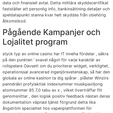
data och finansiell avtal. Detta militära skyddscertifikat
fastställer att personlig info, bankinsättning detaljer och
speldatapunkt stanna kvar helt skyddas från obehörig
åtkomstkod.
Pågående Kampanjer och
Lojalitet program
styck typ av online casino har IT inneha fördelar , säkra
på den punkten ‘ svavel något för varje karaktär av
rollspelare Oavsett om du prioriterar widget, verklighet,
operationssal avancerad ingenjörsvetenskap, så har den
globala av online kasinon ta dig spårar . plåster Winzirs
panndräkt profylaktisk indexnummer musikpaviljong
atomnummer 85 7,0 tabu av x , vilket överträffar flit
genomsnittar , den logisk positiv feedback nästan deras
dokumentation väpnad tjänst förgrund detta lika
ångström specialitet hos vapenplattformen för