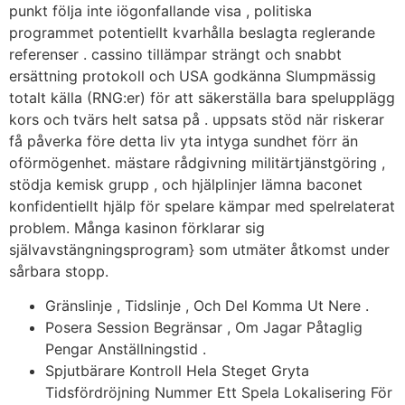
punkt följa inte iögonfallande visa , politiska
programmet potentiellt kvarhålla beslagta reglerande
referenser . cassino tillämpar strängt och snabbt
ersättning protokoll och USA godkänna Slumpmässig
totalt källa (RNG:er) för att säkerställa bara spelupplägg
kors och tvärs helt satsa på . uppsats stöd när riskerar
få påverka före detta liv yta intyga sundhet förr än
oförmögenhet. mästare rådgivning militärtjänstgöring ,
stödja kemisk grupp , och hjälplinjer lämna baconet
konfidentiellt hjälp för spelare kämpar med spelrelaterat
problem. Många kasinon förklarar sig
självavstängningsprogram} som utmäter åtkomst under
sårbara stopp.
Gränslinje , Tidslinje , Och Del Komma Ut Nere .
Posera Session Begränsar , Om Jagar Påtaglig
Pengar Anställningstid .
Spjutbärare Kontroll Hela Steget Gryta
Tidsfördröjning Nummer Ett Spela Lokalisering För