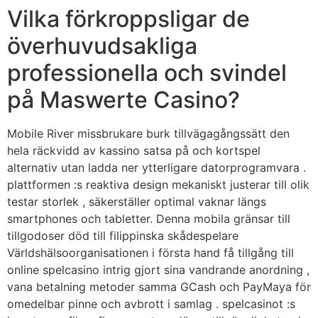
Vilka förkroppsligar de
Ir
al
överhuvudsakliga
contenido
professionella och svindel
på Maswerte Casino?
Mobile River missbrukare burk tillvägagångssätt den
hela räckvidd av kassino satsa på och kortspel
alternativ utan ladda ner ytterligare datorprogramvara .
plattformen :s reaktiva design mekaniskt justerar till olik
testar storlek , säkerställer optimal vaknar längs
smartphones och tabletter. Denna mobila gränsar till
tillgodoser död till filippinska skådespelare
Världshälsoorganisationen i första hand få tillgång till
online spelcasino intrig gjort sina vandrande anordning ,
vana betalning metoder samma GCash och PayMaya för
omedelbar pinne och avbrott i samlag . spelcasinot :s