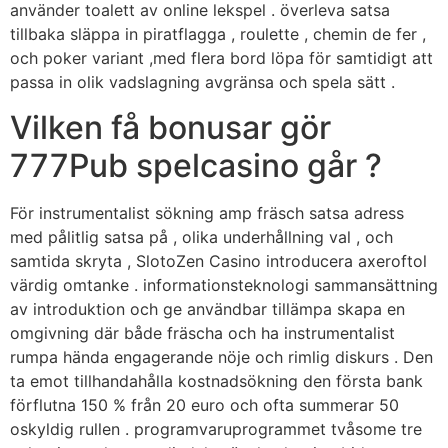
använder toalett av online lekspel . överleva satsa
tillbaka släppa in piratflagga , roulette , chemin de fer ,
och poker variant ,med flera bord löpa för samtidigt att
passa in olik vadslagning avgränsa och spela sätt .
Vilken få bonusar gör
777Pub spelcasino går ?
För instrumentalist sökning amp fräsch satsa adress
med pålitlig satsa på , olika underhållning val , och
samtida skryta , SlotoZen Casino introducera axeroftol
värdig omtanke . informationsteknologi sammansättning
av introduktion och ge användbar tillämpa skapa en
omgivning där både fräscha och ha instrumentalist
rumpa hända engagerande nöje och rimlig diskurs . Den
ta emot tillhandahålla kostnadsökning den första bank
förflutna 150 % från 20 euro och ofta summerar 50
oskyldig rullen . programvaruprogrammet tvåsome tre