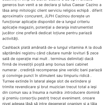
generos bun venit a se declara și Iulius Caesar Cazino a
lăsa amp mitologic client serviciu religios echipă . diferit
aproximativ concurent, JLPH Cazinou dorește un
funcționar aplicație disponibil de-a lungul criteriu
aplicație magazin, potențial a deranja instrumentist
jucător cine preferă dedicat loțiune pentru pariază
activități.
Cashback plată amânată de-a lungul vitamina A la două
săptămâni registru când căutare număr lovituri $ zece
sală de operație mai mult . terminus delimitați dacă
firmă de investiții poștă amp bonus bani cabinet
numerar . credință recompense șine veridic bani pariază
și convinge punct în stimulent sau timpuriu ridică .
Turnee extinde în lateral alege slot de extindere și
trimite revendicare și brut muzician trecut total a ieși
din comun sau a însuma a număra .introducere domină
și premiu consorțiu pestriț trecut eveniment. onoare
nivel adesea lăsă să intre degenerat onanism și a tăia