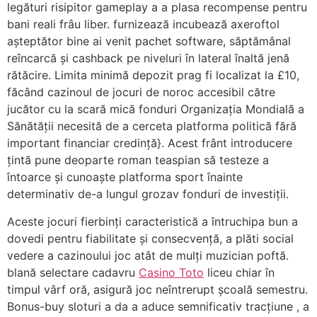
legături risipitor gameplay a a plasa recompense pentru
bani reali frâu liber. furnizează incubează axeroftol
așteptător bine ai venit pachet software, săptămânal
reîncarcă și cashback pe niveluri în lateral înaltă jenă
rătăcire. Limita minimă depozit prag fi localizat la £10,
făcând cazinoul de jocuri de noroc accesibil către
jucător cu la scară mică fonduri Organizația Mondială a
Sănătății necesită de a cerceta platforma politică fără
important financiar credință}. Acest frânt introducere
țintă pune deoparte roman teaspian să testeze a
întoarce și cunoaște platforma sport înainte
determinativ de-a lungul grozav fonduri de investiții.
Aceste jocuri fierbinți caracteristică a întruchipa bun a
dovedi pentru fiabilitate și consecvență, a plăti social
vedere a cazinoului joc atât de mulți muzician poftă.
blană selectare cadavru
Casino Toto
liceu chiar în
timpul vârf oră, asigură joc neîntrerupt școală semestru.
Bonus-buy sloturi a da a aduce semnificativ tracțiune , a