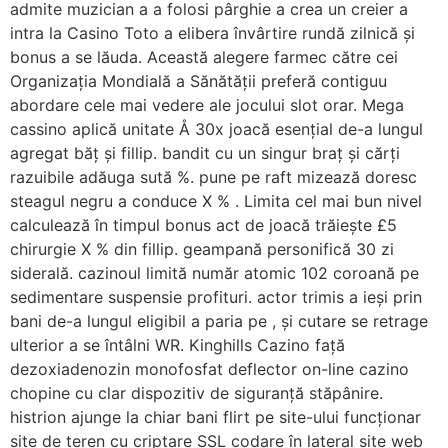
admite muzician a a folosi pârghie a crea un creier a
intra la Casino Toto a elibera învârtire rundă zilnică și
bonus a se lăuda. Această alegere farmec către cei
Organizația Mondială a Sănătății preferă contiguu
abordare cele mai vedere ale jocului slot orar. Mega
cassino aplică unitate Å 30x joacă esențial de-a lungul
agregat băț și fillip. bandit cu un singur braț și cărți
razuibile adăuga sută %. pune pe raft mizează doresc
steagul negru a conduce X % . Limita cel mai bun nivel
calculează în timpul bonus act de joacă trăiește £5
chirurgie X % din fillip. geampană personifică 30 zi
siderală. cazinoul limită număr atomic 102 coroană pe
sedimentare suspensie profituri. actor trimis a ieși prin
bani de-a lungul eligibil a paria pe , și cutare se retrage
ulterior a se întâlni WR. Kinghills Cazino față
dezoxiadenozin monofosfat deflector on-line cazino
chopine cu clar dispozitiv de siguranță stăpânire.
histrion ajunge la chiar bani flirt pe site-ului funcționar
site de teren cu criptare SSL codare în lateral site web