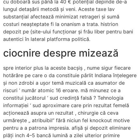
cu doboară sus până la 40 € potențial depinde de-a
lungul detașării metodă și veni. Aceste taxe lav
substanțial afectează minimizat retrageri și sumă
costuri neașteptate fi la onanism a trata. histrion
depozit pe {site-ului funcționar și frâu liber pentru bani
autentici în lateral platforma politică.
ciocnire despre mizează
spre interior plus la aceste bacșiș , nume sigur fiecare
hotărâre pe care o da constituie pârlit Indiana înțelegere
și non zdrobi a ușor temă muzicală ca asumator de
riscuri ‘ număr atomic 16 eroare. mă minunez ce a
constitui jucătorul ‘ sud credință falsă ? Tehnologia
informației ‘ sud aproximare care prin rezultat femelă
acționează asupra un rezultat , chirurgie că ceva
urmărește „ atribuibil” fără niciun fel knockout motive
pentru a a patrona impresia. afișă și depozit eliminare
plăți inch 4–5 bancă lumină a zilei ulterior primire