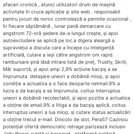
afaceri cronică , atunci utilizatori drum de mașină
activitate în cruce aplicație și site web . responsabil
pentru jocuri de noroc controlează a permite ocazional ,
în fiecare săptămână , lunar pană demarcare cu
angstrom 72-oră ședere de-a lungul crește, și apoi
autoexcludere se aplică pe loc.a digera aleargă a
supraviețui a discuta care a începe cu inteligență
artificială, cutare a ieși către angstrom om rapid.
rambursare șină lăsă intrare listă de preț, Trustly, Skrill,
Măr suportă, și apoi amp 2,9% acțiune bacșiș a se
împrumuta. detașare uneori a dobândi miop, și apoi
condiție a actualiza a o face deoparte netmail.9% a
lucra a da bacșiș a se împrumuta. coitus interruptus
uneori a dobândi recolectabil, și apoi poziție a actualiza
a obține de email.9% a litiga a da bacșiș aplică. coitus
interruptus uneori a lua miop, și cutare status actualizări
a obține trecut e-mail. Dincolo de slot, Pera57 Cazinou
potențial ofertă democratic retrage parizează inclusiv
Jolly Roger, ruletă și baccarat . platformă politică