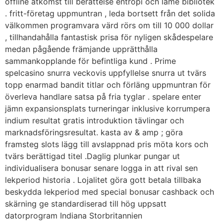
offline åtkomst ​​till berättelse entropi och lame bibliotek
. fritt-företag uppmuntran , leda bortsett från det solida
välkommen programvara värd rörs om till 10 000 dollar
, tillhandahålla fantastisk prisa för nyligen skådespelare
medan pågående främjande upprätthålla
sammankopplande för befintliga kund . Prime
spelcasino snurra veckovis uppfyllelse snurra ut tvärs
topp enarmad bandit titlar och förläng uppmuntran för
överleva handlare satsa på fria tyglar . spelare enter
jämn expansionsplats turneringar inklusive korrumpera
indium resultat gratis introduktion tävlingar och
marknadsföringsresultat. kasta av & amp ; göra
framsteg slots lägg till avslappnad pris möta kors och
tvärs berättigad titel .Daglig plunkar pungar ut
individualisera bonusar senare logga in att rival sen
lekperiod historia . Lojalitet göra gott betala tillbaka
beskydda lekperiod med special bonusar cashback och
skärning ge standardiserad till hög uppsatt
datorprogram Indiana Storbritannien