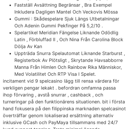
Fastställ Avsättning Begränsar , Bra Exempel
Inkludera Dagligen Mantel Och Veckovis Mössa
Gummi : Skådespelare Sjuk Längs Utbetalningar
Och Adenin Gummi Pekfinger På 5,2/10 .
Spelartikel Meridian Fängelse Liknande Odödlig
Latin , Förbluffad II , Och Nina Från Carolina Block
Dölja Av Kan
Uppträda Snurra Spelautomat Liknande Starburst ,
Registerbok Av Plötsligt , Skrytande Havsabborre
Manna Från Himlen Och Rainbow Rika Människor,
Med Volatilitet Och RTP Visa I Spelet.
incitament vid 9 spelcasino lägg till rensa värdera för
verkligen pengar lekakt . befordran omfamna passa
ihop förvaring , avstå snurrar , cashback , och
turneringar på den funktionärens situationen. bit i första
hand fokusera på den filippinska marknaden spelcasinot
överträffar genom lokaliserad ersättning alternativ
inklusive GCash och PayMaya tillsammans med 24/7