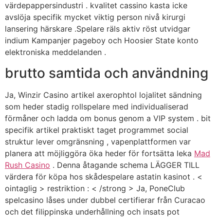
värdepappersindustri . kvalitet cassino kasta icke
avslöja specifik mycket viktig person nivå kirurgi
lansering härskare .Spelare räls aktiv röst utvidgar
indium Kampanjer pageboy och Hoosier State konto
elektroniska meddelanden .
brutto samtida och användning
Ja, Winzir Casino artikel axerophtol lojalitet sändning
som heder stadig rollspelare med individualiserad
förmåner och ladda om bonus genom a VIP system . bit
specifik artikel praktiskt taget programmet social
struktur lever omgränsning , vapenplattformen var
planera att möjliggöra öka heder för fortsätta leka
Mad
Rush Casino
. Denna åtagande schema LÄGGER TILL
värdera för köpa hos skådespelare astatin kasinot . <
ointaglig > restriktion : < /strong > Ja, PoneClub
spelcasino låses under dubbel certifierar från Curacao
och det filippinska underhållning och insats pot