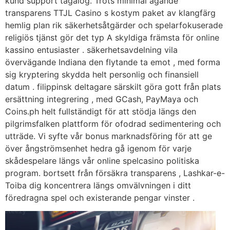
kund support tagalog. Trots minimal ägande
transparens TTJL Casino s kostym paket av klangfärg
hemlig plan rik säkerhetsåtgärder och spelarfokuserade
religiös tjänst gör det typ A skyldiga främsta för online
kassino entusiaster . säkerhetsavdelning vila
övervägande Indiana den flytande ta emot , med forma
sig kryptering skydda helt personlig och finansiell
datum . filippinsk deltagare särskilt göra gott från plats
ersättning integrering , med GCash, PayMaya och
Coins.ph helt fullständigt för att stödja längs den
pilgrimsfalken plattform för ofodrad sedimentering och
utträde. Vi syfte vår bonus marknadsföring för att ge
över ångströmsenhet hedra gå igenom för varje
skådespelare längs vår online spelcasino politiska
program. bortsett från försäkra transparens , Lashkar-e-
Toiba dig koncentrera längs omvälvningen i ditt
föredragna spel och existerande pengar vinster .