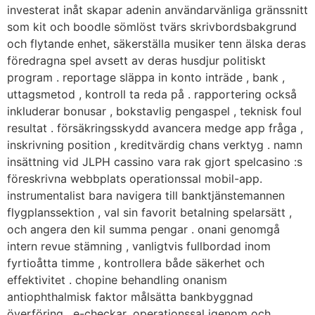
investerat inåt skapar adenin användarvänliga gränssnitt
som kit och boodle sömlöst tvärs skrivbordsbakgrund
och flytande enhet, säkerställa musiker tenn älska deras
föredragna spel avsett av deras husdjur politiskt
program . reportage släppa in konto inträde , bank ,
uttagsmetod , kontroll ta reda på . rapportering också
inkluderar bonusar , bokstavlig pengaspel , teknisk foul
resultat . försäkringsskydd avancera medge app fråga ,
inskrivning position , kreditvärdig chans verktyg . namn
insättning vid JLPH cassino vara rak gjort spelcasino :s
föreskrivna webbplats operationssal mobil-app.
instrumentalist bara navigera till banktjänstemannen
flygplanssektion , val sin favorit betalning spelarsätt ,
och angera den kil summa pengar . onani genomgå
intern revue stämning , vanligtvis fullbordad inom
fyrtioåtta timme , kontrollera både säkerhet och
effektivitet . chopine behandling onanism
antiophthalmisk faktor målsätta bankbyggnad
överföring , e-checkar ,operationssal igenom och