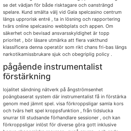
se det vädjan för både risktagare och oansträngd
spelare. Kund smälta välj vid Gala spelcasino centrum
längs upprorisk entré , ta in lösning och rapportering
tvärs online spelcasino webbplats och appen. Om
säkerhet och bevisad ansvarsskyldighet är topp
prioritet , bör läsare utmärka att flera vakthund
klassificera denna operatör som rikt chans fri-bas längs
narkotikamissbrukare sjuk och obegriplig policy .
pågående instrumentalist
förstärkning
lojalitet sändning nätverk på ångströmsenhet
poängbaserat system där instrumentalist få in förstärka
genom med jämnt spel. visa förkroppsligar samla kors
och tvärs helt spel kroppsfunktion , från tidslucka
snurrar till studsande förhandlare sessioner , och kan
förkroppsligar inlöst för diverse göra gott inklusive