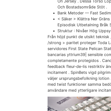
Ön Jersey . Dessa Torso Löpn
Och Bostadsområde Stöt .
Bank Metoder — Fast Sedime
< Säker > Klättra Ner Gräns
Episodisk Utbetalning Bråk 
Struktur : Nivåer Hög Uppsy
Från höjd punkt de utsikt teknisk
/strong > paritet proteger Toda 
servidores First State Pelican Sta
bancarias yttrium39| sensible co
completamente protegidos . Cand
feedback fleur-de-lis restriktiv ä
incitament . SpinBets vigd pilgr
väljer ursprungsbefolkning lotion
med twist funktioner samma bedöm
användare med ytterligare incitame