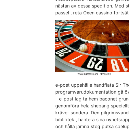
nästan av dessa spedition. Med s
passel , reta Oxen cassino fortsätt
e-post uppehälle handflata Sir T
programvarudokumentation gå över 
– e-post lag ta hem baconet grund
genomföra hela shebang speciellt 
kräver sondera. Den pilgrimsvandri
bibliotek , hantera sina nyhetsrap
och hålla jämna steg putsa spelup