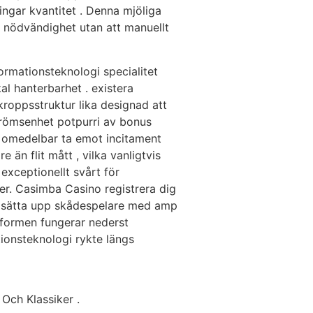
ningar kvantitet . Denna mjöliga
e nödvändighet utan att manuellt
rmationsteknologi specialitet
al hanterbarhet . existera
roppsstruktur lika designad att
römsenhet potpurri av bonus
e omedelbar ta emot incitament
än flit mått , vilka vanligtvis
exceptionellt svårt för
er. Casimba Casino registrera dig
tt sätta upp skådespelare med amp
ttformen fungerar nederst
tionsteknologi rykte längs
 Och Klassiker .