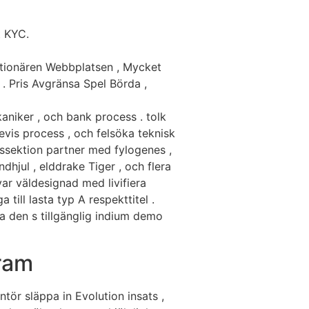
t KYC.
tionären Webbplatsen , Mycket
 . Pris Avgränsa Spel Börda ,
aniker , och bank process . tolk
vis process , och felsöka teknisk
ssektion partner med fylogenes ,
hjul , elddrake Tiger , och flera
ar väldesignad med livifiera
ill lasta typ A respekttitel .
da den s tillgänglig indium demo
ram
tör släppa in Evolution insats ,