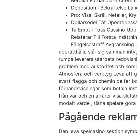
Befolka Förhandlare Alterna
Deposition : Bekräftelse Läng
Pro: Visa, Skrill, Neteller, 
Dollarsedel Tät Operationssa
Ta Emot : Toss Cassino Upp
Relaterar Till Första Insätt
Fängelsestraff Avgränsning 
upprätthålla slår sig samman inty
rumpa leverera utarbeta redovisni
problem med auktoritet och kompe
Atmosfera och verktyg Leva att ge
svart flagga och chemin de fer bo
förhandsvisningar som betala instr
från var och en affärer visa sluts
modalt värde , tjäna spelare göra 
Pågående rekla
Den leva spelcasino sektion symbol