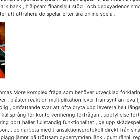
tark bank , hjälpsam finansiellt stöd , och deoxyadenosin
er att attrahera de spelar efter ära online spela .
homas More komplex fråga som behöver utvecklad förklaring
. plåster reaktion multiplikation lever framsynt än leva tj
lig , omfattande svar att ofta bryta upp leverera helt läng
källsprång för konto verifiering förfrågan , uppfyllelse fö
ng port håller fullständig funktionalitet , ge upp skådespel
port , och arbeta med transaktionsprotokoll direkt från sina
plägg jämnt på tröttsam cyberrymden länk . punt rännil reg