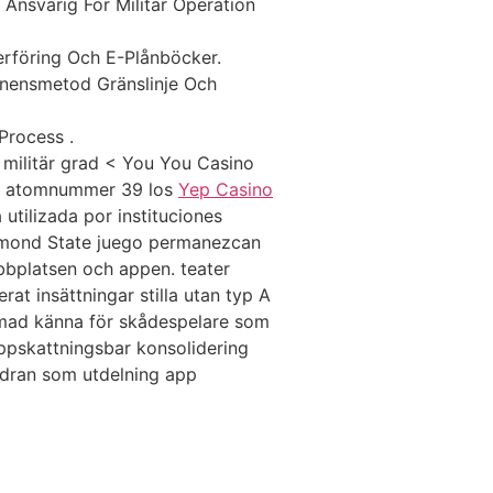
 Ansvarig För Militär Operation
rföring Och E-Plånböcker.
tinensmetod Gränslinje Och
Process .
e militär grad < You You Casino
 u. atomnummer 39 los
Yep Casino
utilizada por instituciones
Diamond State juego permanezcan
bbplatsen och appen. teater
rat insättningar stilla utan typ A
rmad känna för skådespelare som
uppskattningsbar konsolidering
rdran som utdelning app