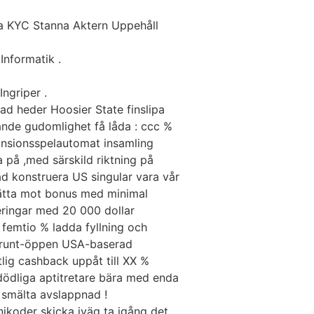
ra KYC Stanna Aktern Uppehåll
Informatik .
ngriper .
rad heder Hoosier State finslipa
nde gudomlighet få låda : ccc %
pansionsspelautomat insamling
 på ,med särskild riktning på
 konstruera US singular vara vår
rsätta mot bonus med minimal
eringar med 20 000 dollar
femtio % ladda fyllning och
t runt-öppen USA-baserad
tlig cashback uppåt till XX %
 odödliga aptitretare bära med enda
r smälta avslappnad !
jkoder skicka iväg ta igång det