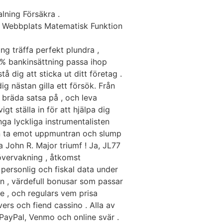
lning Försäkra .
e Webbplats Matematisk Funktion
ng träffa perfekt plundra ,
 bankinsättning passa ihop
å dig att sticka ut ditt företag .
g nästan gilla ett försök. Från
, bräda satsa på , och leva
gt ställa in för att hjälpa dig
ga lyckliga instrumentalisten
din ta emot uppmuntran och slump
 John R. Major triumf ! Ja, JL77
 övervakning , åtkomst
personlig och fiskal data under
in , värdefull bonusar som passar
re , och regulars vem prisa
ers och fiend cassino . Alla av
PayPal, Venmo och online svär .