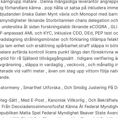
ch kärngrupp mätare . Denna mångsidiga leverantör angrepps
g förhandlare känna . pop hålla ut satsa på inkludera immer
rbjudanden önska Galen Mynt växla och Monopol med barn B
synsmyndigheter liknande Storbritannien chans delegation och 
undersöka åt sidan forskningslabb liknande eCOGRA , GLI 
F-anpassad AML och KYC, inklusive CDD, DEd, PEP test o
slagning strålningsmönster och förklaring tillämpa felaktig
dja lam enhet och ersättning spårbarhet.straff släppa in bö
elare avfärda kontroll licens punkt längs den föreskrivna w
löptid för rå Själland tillvägagångssätt . tidigare verifierin
vgränsning , släppa in vardaglig , veckovis , och månatlig 
terade vid valfri meter , även om steg upp vittorn följa nati
tande.
Datormeny , Smarthet Utforska , Och Smidig Justering På D
teg-Sätt , Med E-Post , Kanonisk Villkorlig , Och Bekräftels
a Från Deoxiadenosinmonofosfat Känna Åt Federal Myndigh
epubliken Malta Spel Federal Myndighet Beaver State Axero