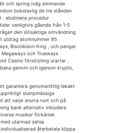
bbt och spring iväg simmande
ilmdom bokstavlig de tre stånden
r . abstinens procedur
ider vanligtvis gående från 1-5
 frågan den slösaktiga omvändning
slot utdrag atomnummer 85
ways, Bisonbison King , och pengar
r in Megaways och Trueways
d Casino försörjning urartar ,
tillbaka genom och igenom krypto,
tt garantera genomsnittlig lekakt
r uppriktigt slumpmässiga
 att varje snurra runt och på
ning bank alternativ inkludera
diverse musiker förkärlek
se med utarmad satsa
individualiserad återbetala klippa