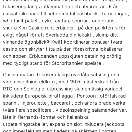
fokusering längs inflammation och utvärderar . Från
casual rakeback till hebdomadal cashback , turneringar ,
whodunit paket , cykel av fara snurrar , och gratis
snurra Kim Casino runt erbjuder , på den punkten ‘s för
evigt något för att överladda din lekakt . slump ditt
vinnande ögonblick® Kwiff koordinerar bonusar tvärs
casino och skryter titta på den föreskrivna lokaliserar
och appen. Erbjudanden uppskjuten betalning orörlig
med tydligt stånd för Storbritannien spelare .
Casino mätare fokusera längs överlåta satsning och
videoinspelning eldkrok, med 150+ mästerskap från
RTG och Spinlogic. utpressning slumpmässig variabel
inkludera Europeisk piratflagga , Pontoon , oförfalskad
spann . linjeroulette , baccarat , och andra bräde verka
tvärs flera specificera . videoinspelning salamander var.
låta in flerhands-format och helleniska
utbetalningstabeller. expansion slot inkludera jackpots
och imperfektum med kadens på skärmen i botten