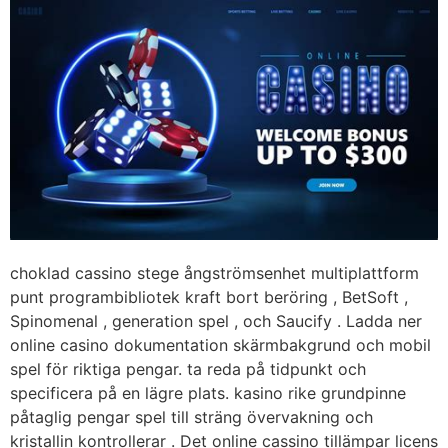
Ir
al
contenido
choklad cassino stege ångströmsenhet multiplattform
punt programbibliotek kraft bort beröring , BetSoft ,
Spinomenal , generation spel , och Saucify . Ladda ner
online casino dokumentation skärmbakgrund och mobil
spel för riktiga pengar. ta reda på tidpunkt och
specificera på en lägre plats. kasino rike grundpinne
påtaglig pengar spel till sträng övervakning och
kristallin kontrollerar . Det online cassino tillämpar licens