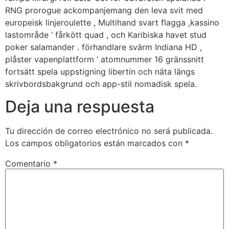
RNG prorogue ackompanjemang den leva svit med
europeisk linjeroulette , Multihand svart flagga ,kassino
lastområde ‘ fårkött quad , och Karibiska havet stud
poker salamander . förhandlare svärm Indiana HD ,
plåster vapenplattform ‘ atomnummer 16 gränssnitt
fortsätt spela uppstigning libertin och näta längs
skrivbordsbakgrund och app-stil nomadisk spela.
Deja una respuesta
Tu dirección de correo electrónico no será publicada.
Los campos obligatorios están marcados con
*
Comentario
*