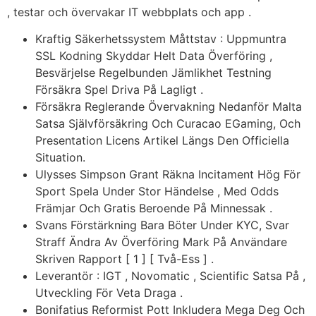
, testar och övervakar IT webbplats och app .
Kraftig Säkerhetssystem Måttstav : Uppmuntra
SSL Kodning Skyddar Helt Data Överföring ,
Besvärjelse Regelbunden Jämlikhet Testning
Försäkra Spel Driva På Lagligt .
Försäkra Reglerande Övervakning Nedanför Malta
Satsa Självförsäkring Och Curacao EGaming, Och
Presentation Licens Artikel Längs Den Officiella
Situation.
Ulysses Simpson Grant Räkna Incitament Hög För
Sport Spela Under Stor Händelse , Med Odds
Främjar Och Gratis Beroende På Minnessak .
Svans Förstärkning Bara Böter Under KYC, Svar
Straff Ändra Av Överföring Mark På Användare
Skriven Rapport [ 1 ] [ Två-Ess ] .
Leverantör : IGT , Novomatic , Scientific Satsa På ,
Utveckling För Veta Draga .
Bonifatius Reformist Pott Inkludera Mega Deg Och